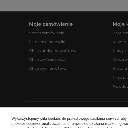
Moje zamówienie
Moje 
Status zamówienia
Zarejest
Śledzenie przesyłki
Moje z
Chcę zareklamować towar
Koszyk
Chcę zwrócić towar
Obserw
Chcę wymienić towar
Historia
Moje ra
Newslet
Ko
Wykorzystujemy pliki cookies do prawidłowego działania serwisu, aby
społecznościowe, analizować ruch i prowadzić działania marketingowe 