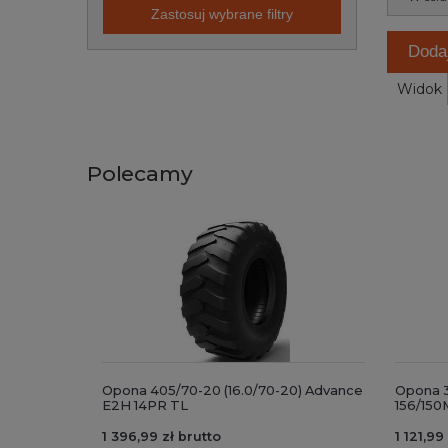
Zastosuj wybrane filtry
Doda
Widok
Polecamy
Opona 405/70-20 (16.0/70-20) Advance
Opona 3
E2H 14PR TL
156/150
1 396,99 zł brutto
1 121,99