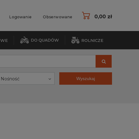
0,00 zł
Logowanie
Obserwowane
DO QUADÓW
OWE
ROLNICZE
Nośność
Wyszukaj