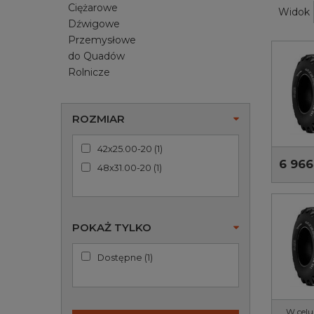
Ciężarowe
Widok
Dźwigowe
Przemysłowe
do Quadów
Rolnicze
ROZMIAR
42x25.00-20
(
1
)
6 966
48x31.00-20
(
1
)
POKAŻ TYLKO
Dostępne
(
1
)
W celu