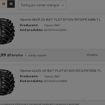
Sortuj po cenie rosnąco
Opona 48x31-20 BKT FLOTATION 351 12PR 148B TL
Producent:
Opony BKT
Kod produktu:
8903094026135
,99 zł
brutto
Wysyłka:
+
koszty wysyłki
Opona 42x25-20 BKT FLOTATION 351 12PR 135B TL
Producent:
Opony BKT
Kod produktu:
8903094006595
 uzyskania informacji na temat produktu prosimy o kontakt.