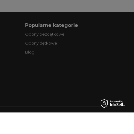
Popularne kategorie
Opony bezdętkowe
Opony dętkowe
Blog
.pl