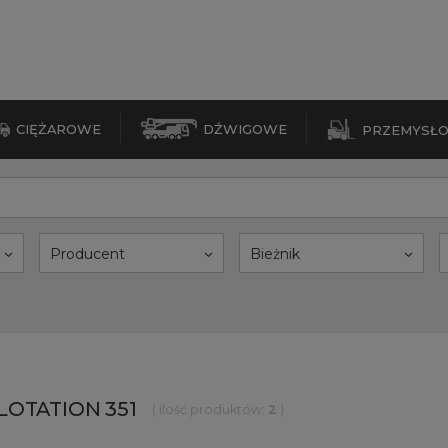
CIĘŻAROWE
DŹWIGOWE
PRZEMYSŁ
Producent
Bieżnik
LOTATION 351
( ilość produktów:
2
)