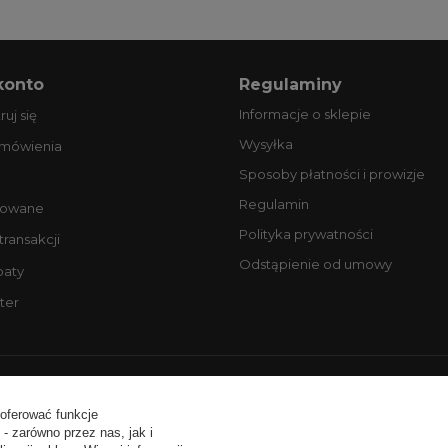
konto
Regulaminy
Informacje o sklepie
ruj się
Wysyłka
amówienia
Sposoby płatności i prowizje
Regulamin
owane
Polityka prywatności
 transakcji
Odstąpienie od umowy
baty
ter
ntakt:
tel. +48 506077725
email: biuro@profesjonalneopony
 oferować funkcje
- zarówno przez nas, jak i