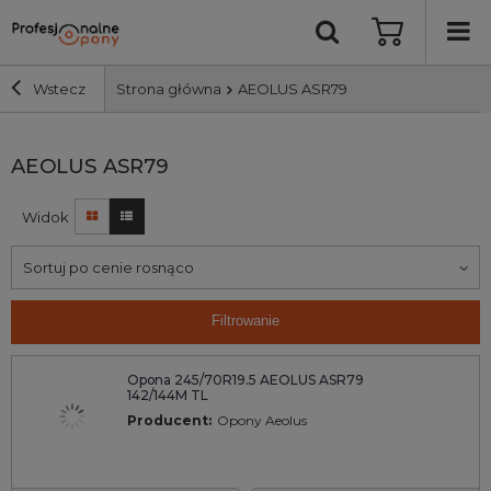
Wstecz
Strona główna
AEOLUS ASR79
Szerokość i profil
AEOLUS ASR79
Widok
Średnica
Sortuj po cenie rosnąco
Producent
Filtrowanie
Bieżnik
Opona 245/70R19.5 AEOLUS ASR79
142/144M TL
Nośność
Producent:
Opony Aeolus
Wyszukaj