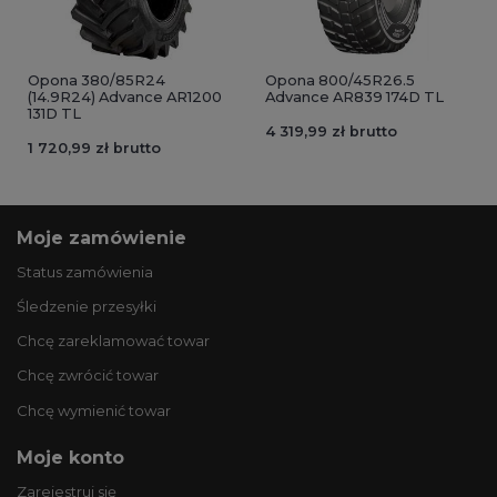
Opona 380/85R24
Opona 800/45R26.5
(14.9R24) Advance AR1200
Advance AR839 174D TL
131D TL
4 319,99 zł brutto
1 720,99 zł brutto
Moje zamówienie
Status zamówienia
Śledzenie przesyłki
Chcę zareklamować towar
Chcę zwrócić towar
Chcę wymienić towar
Moje konto
Zarejestruj się