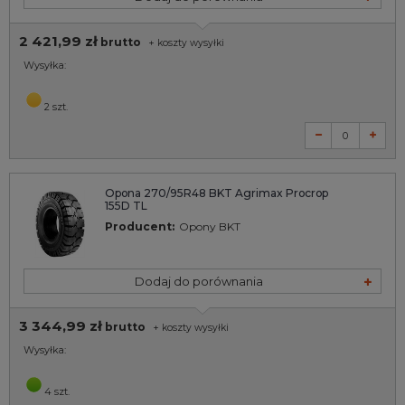
2 421,99 zł
brutto
+
koszty wysyłki
Wysyłka:
2 szt.
Opona 270/95R48 BKT Agrimax Procrop
155D TL
Producent:
Opony BKT
Dodaj do porównania
3 344,99 zł
brutto
+
koszty wysyłki
Wysyłka:
4 szt.