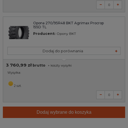
Opona 270/95R48 BKT Agrimax Procrop
155D TL
Producent:
Opony BKT
Dodaj do porównania
3 760,99 zł
brutto
+
koszty wysyłki
Wysyłka:
2 szt.
Dodaj wybrane do koszyka