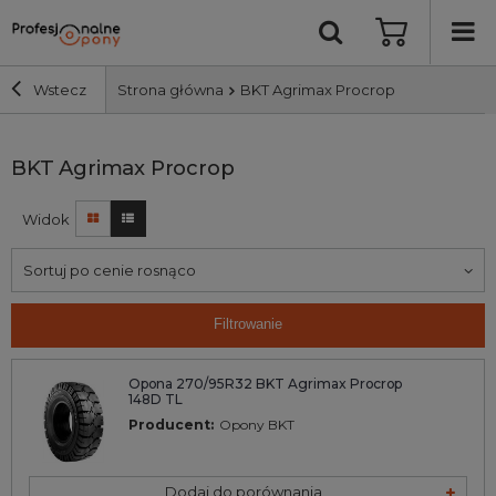
Wstecz
Strona główna
BKT Agrimax Procrop
Szerokość i profil
BKT Agrimax Procrop
Widok
Średnica
Sortuj po cenie rosnąco
Producent
Filtrowanie
Bieżnik
Opona 270/95R32 BKT Agrimax Procrop
148D TL
Nośność
Producent:
Opony BKT
Wyszukaj
Dodaj do porównania