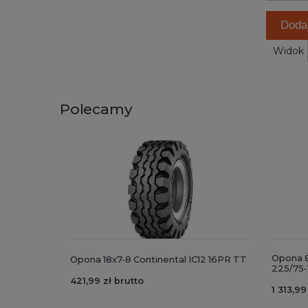
Doda
Widok
Polecamy
Opona 8
Opona 18x7-8 Continental IC12 16PR TT
225/75-
421,99 zł brutto
1 313,99