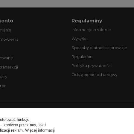
konto
Regulaminy
Informacje o sklepie
ruj się
Wysyłka
amówienia
Sposoby płatności i prowizje
Regulamin
owane
Polityka prywatności
 transakcji
Odstąpienie od umowy
baty
ter
ntakt:
tel. +48 506077725
email: biuro@profesjonalneopony
 oferować funkcje
- zarówno przez nas, jak i
zacji reklam. Więcej informacji