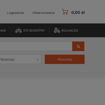
0,00 zł
Logowanie
Obserwowane
DO QUADÓW
OWE
ROLNICZE
Nośność
Wyszukaj