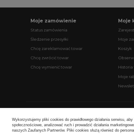
Moje zamówienie
Moje 
Status zamówienia
Zarejest
Śledzenie przesyłki
Moje z
Chcę zareklamować towar
Koszyk
Chcę zwrócić towar
Obserw
Chcę wymienić towar
Historia
Moje ra
Newslet
Ko
Wykorzystujemy pliki cookies do prawidłowego działania serwisu, aby
społecznościowe, analizować ruch i prowadzić działania marketingowe 
naszych Zaufanych Partnerów. Pliki cookies służą również do personali