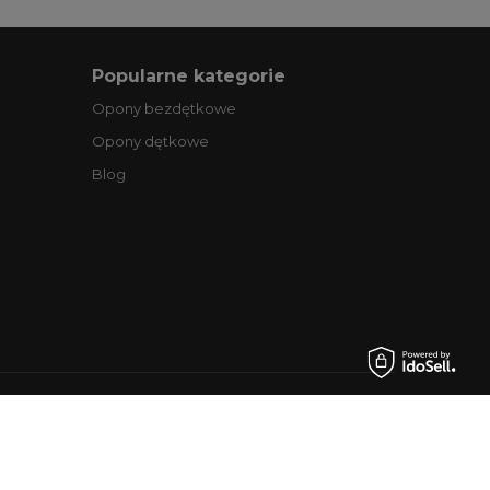
Popularne kategorie
Opony bezdętkowe
Opony dętkowe
Blog
.pl