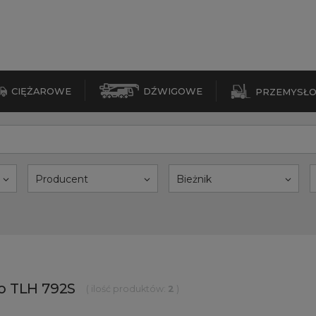
CIĘŻAROWE
DŹWIGOWE
PRZEMYSŁ
Producent
Bieżnik
 TLH 792S
( ilość produktów:
2
)