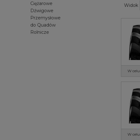
Ciężarowe
Widok
Dźwigowe
Przemysłowe
do Quadów
Rolnicze
W celu
W celu