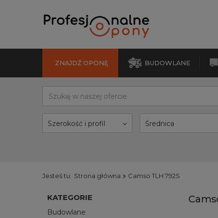
ZNAJDŹ OPONĘ
BUDOWLANE
Szerokość i profil
Średnica
Jesteś tu:
Strona główna
Camso TLH 792S
KATEGORIE
Camso
Budowlane