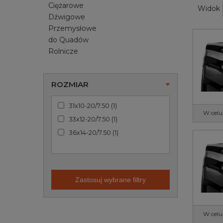
Ciężarowe
Widok
Dźwigowe
Przemysłowe
do Quadów
Rolnicze
ROZMIAR
31x10-20/7.50
(
1
)
W celu
33x12-20/7.50
(
1
)
36x14-20/7.50
(
1
)
Zastosuj wybrane filtry
W celu