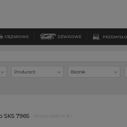
CIĘŻAROWE
DŹWIGOWE
PRZEMYSŁ
Producent
Bieżnik
 SKS 796S
( ilość produktów:
3
)