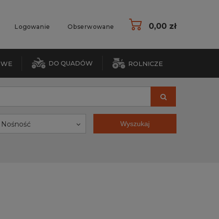
0,00 zł
Logowanie
Obserwowane
DO QUADÓW
OWE
ROLNICZE
Nośność
Wyszukaj