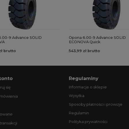
.00-9 Advance SOLID
Opona 6.00-9 Advance SOLID
VA
ECONOVA Quick
zł brutto
543,99 zł brutto
konto
Regulaminy
Informacje o sklepie
ruj się
Wysyłka
amówienia
Sposoby płatności i prowizje
Regulamin
owane
Polityka prywatności
 transakcji