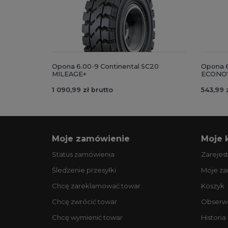
Opona 6.00-9 Continental SC20
Opona 6
MILEAGE+
ECONO
1 090,99 zł brutto
543,99 
Moje zamówienie
Moje 
Status zamówienia
Zarejest
Śledzenie przesyłki
Moje z
Chcę zareklamować towar
Koszyk
Chcę zwrócić towar
Obserw
Chcę wymienić towar
Historia