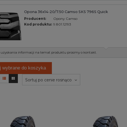
Opona 36x14-20/7.50 Camso SKS 796S Quick
Producent:
Opony Camso
Kod produktu:
9.801.12193
 uzyskania informacji na temat produktu prosimy o kontakt.
j wybrane do koszyka
Sortuj po cenie rosnąco