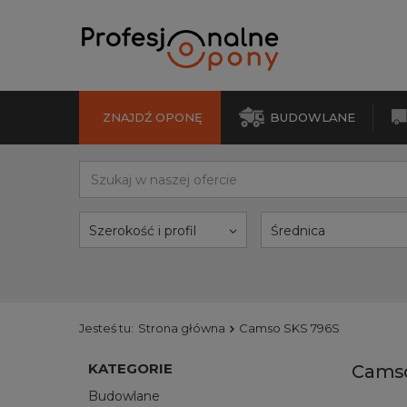
ZNAJDŹ OPONĘ
BUDOWLANE
Szerokość i profil
Średnica
Jesteś tu:
Strona główna
Camso SKS 796S
KATEGORIE
Camso
Budowlane