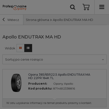
Wstecz
Strona główna
Apollo ENDUTRAX MA HD
Szerokość i profil
Apollo ENDUTRAX MA HD
Widok
Średnica
Sortuj po cenie rosnąco
Producent
Opona 385/65R22.5 Apollo ENDUTRAX MA
Bieżnik
HD 22PR 164K TL
Producent:
Opony Apollo
Nośność
Kod produktu:
8714692338816
Wyszukaj
W celu uzyskania informacji na temat produktu prosimy o kontakt.