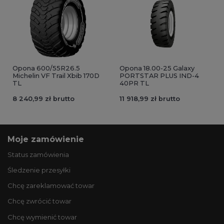
Opona 600/55R26.5
Opona 18.00-25 Galaxy
Michelin VF Trail Xbib 170D
PORTSTAR PLUS IND-4
TL
40PR TL
8 240,99 zł brutto
11 918,99 zł brutto
Moje zamówienie
Status zamówienia
Śledzenie przesyłki
Chcę zareklamować towar
Chcę zwrócić towar
Chcę wymienić towar