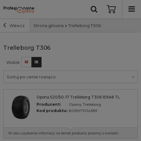
Wstecz
Strona główna
Trelleborg T306
Szerokość i profil
Trelleborg T306
Widok
Średnica
Sortuj po cenie rosnąco
Producent
Bieżnik
Opona 520/50-17 Trelleborg T306 159A8 TL
Producent:
Opony Trelleborg
Kod produktu:
8059971014389
Nośność
Wyszukaj
W celu uzyskania informacji na temat produktu prosimy o kontakt.