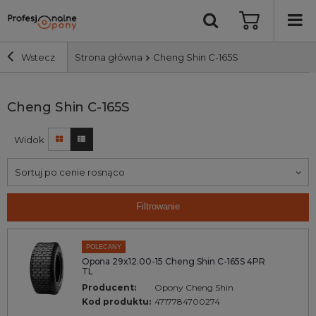
Wstecz
Strona główna
Cheng Shin C-165S
Szerokość i profil
Cheng Shin C-165S
Widok
Średnica
Sortuj po cenie rosnąco
Producent
Filtrowanie
Bieżnik
POLECANY
Nośność
Opona 29x12.00-15 Cheng Shin C-165S 4PR
TL
Producent:
Opony Cheng Shin
Wyszukaj
Kod produktu:
4717784700274