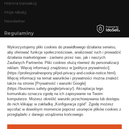
Historia transakcji
Moje rabaty
Newsletter
Regulaminy
Informacje o sklepie
Wykorzystujemy pliki cookies do prawidłowego działania serwisu,
Wysyłka
aby oferować funkcje społecznościowe, analizować ruch i prowadzić
działania marketingowe - zarówno przez nas, jak i naszych
Sposoby płatności i prowizje
Zaufanych Partnerów. Pliki cookies służą również do personalizacji
Regulamin
reklam. Więcej informacji znajdziesz w [polityce prywatności]
(https://profesjonalneopony.pl/pol-privacy-and-cookie-notice.html).
Polityka prywatności
Więcej informacji na temat warunków i prywatności można znaleźć
także na stronie [Prywatność i warunki Google]
Odstąpienie od umowy
(https://business.safety.google/privacy/). Akceptacja tego
komunikatu oznacza zgodę na ich zapisywanie na Twoim
Popularne kategorie
komputerze. Możesz określić warunki przechowywania lub dostępu
do nich klikając w zakładkę „Konfiguracja zgód”. Zgodę możesz
Opony bezdętkowe
wycofać w dowolnym momencie poprzez usunięcie plików cookies z
Opony dętkowe
przeglądarki z danego urządzenia końcowego.
Blog