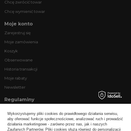
Chcę zwrócić towar
Chcę wymienić towar
Moje konto
Zarejestruj się
Moje zamówienia
Koszyk
Obserwowane
Historia transakcji
Moje rabaty
Newsletter
Regulaminy
Informacje o sklepie
Wykorzystujemy pliki cookies do prawidłowego działania serwisu,
Wysyłka
aby oferować funkcje społecznościowe, analizować ruch i prowadzić
działania marketingowe - zarówno przez nas, jak i naszych
Sposoby płatności i prowizje
Zaufanych Partnerów. Pliki cookies służą również do personalizacji