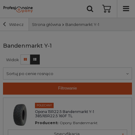
Wstecz
Strona główna
Bandenmarkt Y-1
Szerokość i profil
Bandenmarkt Y-1
Widok
Średnica
Sortuj po cenie rosnąco
Producent
Filtrowanie
Bieżnik
POLECANY
Nośność
Opona 15R22.5 Bandenmarkt Y-1
385/65R22.5 160F TL
Producent:
Opony Bandenmarkt
Wyszukaj
Specyfikacja