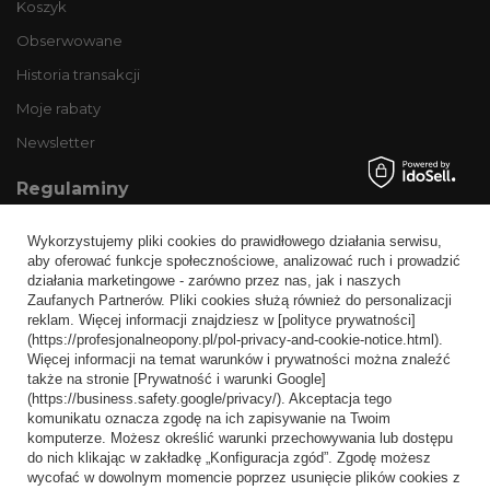
Koszyk
Obserwowane
Historia transakcji
Moje rabaty
Newsletter
Regulaminy
Informacje o sklepie
Wykorzystujemy pliki cookies do prawidłowego działania serwisu,
Wysyłka
aby oferować funkcje społecznościowe, analizować ruch i prowadzić
działania marketingowe - zarówno przez nas, jak i naszych
Sposoby płatności i prowizje
Zaufanych Partnerów. Pliki cookies służą również do personalizacji
Regulamin
reklam. Więcej informacji znajdziesz w [polityce prywatności]
(https://profesjonalneopony.pl/pol-privacy-and-cookie-notice.html).
Polityka prywatności
Więcej informacji na temat warunków i prywatności można znaleźć
także na stronie [Prywatność i warunki Google]
Odstąpienie od umowy
(https://business.safety.google/privacy/). Akceptacja tego
komunikatu oznacza zgodę na ich zapisywanie na Twoim
Popularne kategorie
komputerze. Możesz określić warunki przechowywania lub dostępu
do nich klikając w zakładkę „Konfiguracja zgód”. Zgodę możesz
Opony bezdętkowe
wycofać w dowolnym momencie poprzez usunięcie plików cookies z