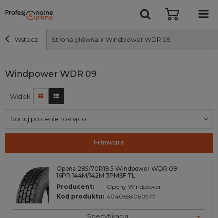
Wstecz
Strona główna
Windpower WDR 09
Szerokość i profil
Windpower WDR 09
Widok
Średnica
Sortuj po cenie rosnąco
Producent
Filtrowanie
Bieżnik
Opona 285/70R19.5 Windpower WDR 09
16PR 144M/142M 3PMSF TL
Nośność
Producent:
Opony Windpower
Kod produktu:
4040658060977
Wyszukaj
Specyfikacja