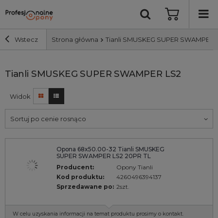
Wstecz
Strona główna
Tianli SMUSKEG SUPER SWAMPER 
Szerokość i profil
Tianli SMUSKEG SUPER SWAMPER LS2
Widok
Średnica
Sortuj po cenie rosnąco
Producent
Opona 68x50.00-32 Tianli SMUSKEG
Bieżnik
SUPER SWAMPER LS2 20PR TL
Producent:
Opony Tianli
Nośność
Kod produktu:
4260496394137
Sprzedawane po:
2szt.
Wyszukaj
W celu uzyskania informacji na temat produktu prosimy o kontakt.