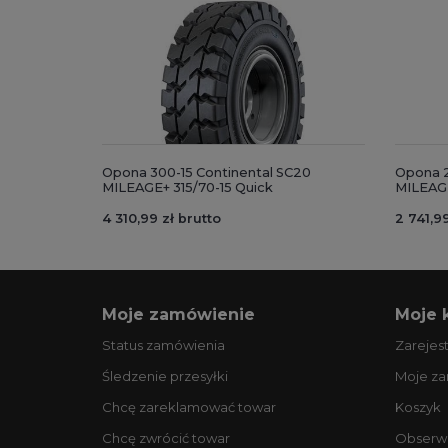
Opona 300-15 Continental SC20
Opona 2
MILEAGE+ 315/70-15 Quick
MILEAGE
4 310,99 zł brutto
2 741,99
Moje zamówienie
Moje 
Status zamówienia
Zarejest
Śledzenie przesyłki
Moje z
Chcę zareklamować towar
Koszyk
Chcę zwrócić towar
Obserw