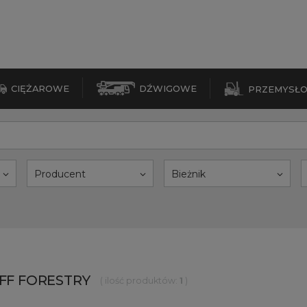
CIĘŻAROWE
DŹWIGOWE
PRZEMYSŁ
Producent
Bieżnik
i FF FORESTRY
( ilość produktów:
1
)