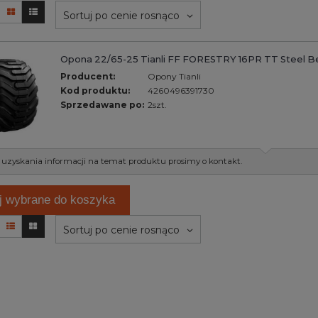
Sortuj po cenie rosnąco
Opona 22/65-25 Tianli FF FORESTRY 16PR TT Steel B
Producent:
Opony Tianli
Kod produktu:
4260496391730
Sprzedawane po:
2szt.
 uzyskania informacji na temat produktu prosimy o kontakt.
j wybrane do koszyka
Sortuj po cenie rosnąco