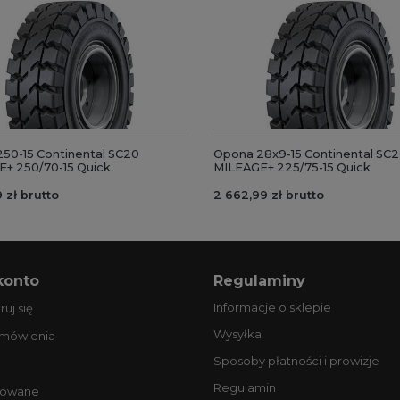
50-15 Continental SC20
Opona 28x9-15 Continental SC
+ 250/70-15 Quick
MILEAGE+ 225/75-15 Quick
 zł brutto
2 662,99 zł brutto
konto
Regulaminy
Informacje o sklepie
ruj się
Wysyłka
amówienia
Sposoby płatności i prowizje
Regulamin
owane