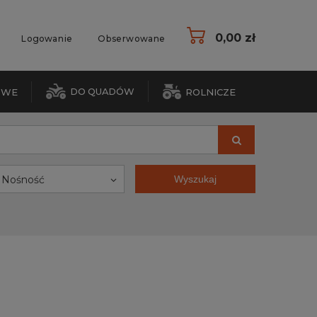
0,00 zł
Logowanie
Obserwowane
DO QUADÓW
OWE
ROLNICZE
Nośność
Wyszukaj