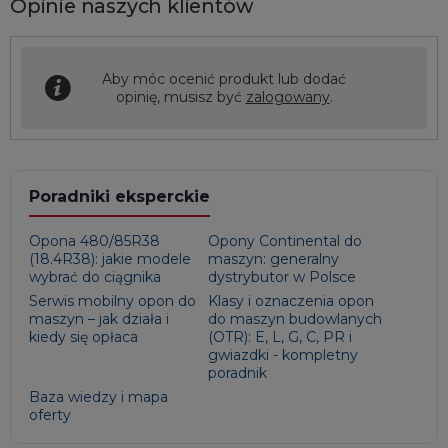
Opinie naszych klientów
Aby móc ocenić produkt lub dodać
opinię, musisz być
zalogowany
.
Poradniki eksperckie
Opona 480/85R38
Opony Continental do
(18.4R38): jakie modele
maszyn: generalny
wybrać do ciągnika
dystrybutor w Polsce
Serwis mobilny opon do
Klasy i oznaczenia opon
maszyn – jak działa i
do maszyn budowlanych
kiedy się opłaca
(OTR): E, L, G, C, PR i
gwiazdki - kompletny
poradnik
Baza wiedzy i mapa
oferty