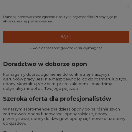
Dane są przetwarzane zgodnie z
polityką prywatności
. Przesyłając je,
akceptujesz jej postanowienia.
Wyślij
Pola oznaczone gwiazdką są wymagane
Doradztwo w doborze opon
Pomagamy dobrać ogumienie do konkretnej maszyny i
warunków pracy. Jeśli nie masz pewności co do rozmiaru lub typu
opony, skontaktuj się z nami przed zakupem – doradzimy
optymalny model dla Twojego pojazdu.
Szeroka oferta dla profesjonalistów
W naszym asortymencie znajdziesz opony do najróżniejszych
zastosowań:
opony budowlane
,
opony rolnicze
,
opony
przemysłowe
,
opony do dźwigów
,
opony ciężarowe
oraz
opony
do quadów
.