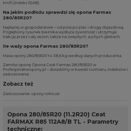
km/h (indeks 112A8).
Na jakim podłożu sprawdzi się opona Farmax
280/85R20?
Najlepiej w gospodarstwie – od pola po plac i drogę dojazdową.
Pogłębiony rysunek bieżnika wydłuża żywotność i utrzymuje
trakcję przez cały sezon, także na zwięzłych, suchych glebach.
Ile waży opona Farmax 280/85R20?
Masa opony 280/85R20 to 38,6 kg według danych producenta.
Zamów oponę Opona Ceat Farmax 280/85R20 w
Profesjonalneopony.pl – doradzimy w kwestii rozmiaru, indeksów i
zastosowania.
Zobacz też
Zastosowanie:
opony rolnicze
Opona 280/85R20 (11.2R20) Ceat
FARMAX R85 112A8/B TL - Parametry
techniczne: