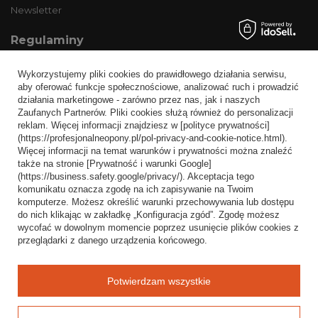
Newsletter
Regulaminy
Informacje o sklepie
Wykorzystujemy pliki cookies do prawidłowego działania serwisu,
Wysyłka
aby oferować funkcje społecznościowe, analizować ruch i prowadzić
działania marketingowe - zarówno przez nas, jak i naszych
Sposoby płatności i prowizje
Zaufanych Partnerów. Pliki cookies służą również do personalizacji
Regulamin
reklam. Więcej informacji znajdziesz w [polityce prywatności]
(https://profesjonalneopony.pl/pol-privacy-and-cookie-notice.html).
Polityka prywatności
Więcej informacji na temat warunków i prywatności można znaleźć
także na stronie [Prywatność i warunki Google]
Odstąpienie od umowy
(https://business.safety.google/privacy/). Akceptacja tego
komunikatu oznacza zgodę na ich zapisywanie na Twoim
Popularne kategorie
komputerze. Możesz określić warunki przechowywania lub dostępu
do nich klikając w zakładkę „Konfiguracja zgód”. Zgodę możesz
Opony bezdętkowe
wycofać w dowolnym momencie poprzez usunięcie plików cookies z
Opony dętkowe
przeglądarki z danego urządzenia końcowego.
Blog
Potwierdzam wszystkie