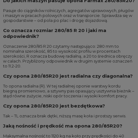
Do jakich maszyn pasuje opona Farmax 280/85R20?
Pasuje do ciągników rolniczych, agregatów uprawowych, pługów
i maszyn w pracach polowych oraz w transporcie. Sprawdza się w
gospodarstwie – od pola po plac i drogę dojazdową.
Co oznacza rozmiar 280/85 R 20 i jaki ma
odpowiednik?
Oznaczenie 280/85 R 20 czytamy następująco: 280 mm to
nominalna szerokość, 85 to wysokość profilu w procentach
szerokości, R oznacza budowę radialną, a 20 to średnica obręczy
w calach. Przybliżony odpowiednik w drugim systemie oznaczeń
to 11.2-20.
Czy opona 280/85R20 jest radialna czy diagonalna?
To opona radialna (R). W tej radialnej oponie warstwy kordu
biegną promieniowo, a sztywny pas opasujący usztywnia bieżnik –
stąd równe zużycie, niski opór toczenia i wysoki komfort pracy.
Czy opona 280/85R20 jest bezdętkowa?
Tak – TL oznacza brak dętki, niższą masę koła i prostszy serwis.
Jaką nośność i prędkość ma opona 280/85R20?
Maksymalna nośność to 1120 kg na koło przy prędkości do 40