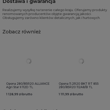
Dostawa i gwarancja
Realizujemy wysyłkę na terenie całego kraju. Oferujemy produkty
renomowanych producentów objęte gwarancją jakości.
Obsługujemy zarówno klientów detalicznych, jak i hurtowych.
Zobacz również
Opona 280/85R20 ALLIANCE
Opona 11.2R20 BKT RT 855
Agri Star II 112D TL
280/85R20 112A8/B TL
1 128,99 zł brutto
1 111,99 zł brutto