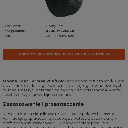
Producent:
Opony Ceat
Kod produktu:
8906117620860
Seria:
Ceat FARMAX R85
W celu uzyskania informacji na temat produktu prosimy o kontakt.
Opona Ceat Farmax 280/85R20
to opona rolnicza marki Ceat
przeznaczona do ciągników rolniczych, agregatów uprawowych,
pługów i maszyn w pracach polowych oraz w transporcie – łączy
trwałość z wysoką wydajnością pracy.
Zastosowanie i przeznaczenie
Radialna opona ciągnikowa (R-1W) – prace polowe i transport.
Farmax łączy sprawdzoną budowę z trwałością oczekiwaną w
profesjonalnym zastosowaniu. Z powodzeniem pracuje w
gospodarstwie – od pola po plac i drogę dojazdową, zachowując