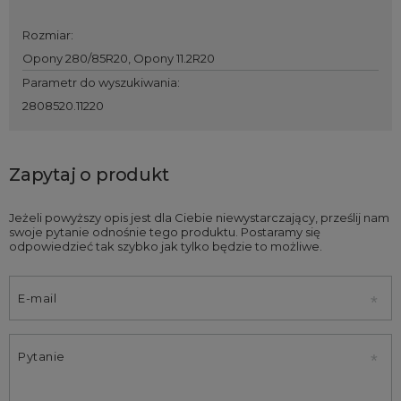
Rozmiar
:
Opony 280/85R20
,
Opony 11.2R20
Parametr do wyszukiwania
:
2808520.11220
Zapytaj o produkt
Jeżeli powyższy opis jest dla Ciebie niewystarczający, prześlij nam
swoje pytanie odnośnie tego produktu. Postaramy się
odpowiedzieć tak szybko jak tylko będzie to możliwe.
E-mail
Pytanie