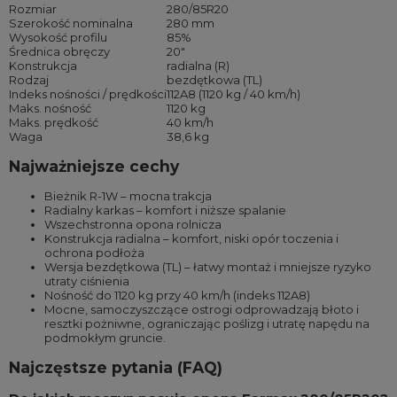
Rozmiar
280/85R20
Szerokość nominalna
280 mm
Wysokość profilu
85%
Średnica obręczy
20″
Konstrukcja
radialna (R)
Rodzaj
bezdętkowa (TL)
Indeks nośności / prędkości
112A8 (1120 kg / 40 km/h)
Maks. nośność
1120 kg
Maks. prędkość
40 km/h
Waga
38,6 kg
Najważniejsze cechy
Bieżnik R-1W – mocna trakcja
Radialny karkas – komfort i niższe spalanie
Wszechstronna opona rolnicza
Konstrukcja radialna – komfort, niski opór toczenia i
ochrona podłoża
Wersja bezdętkowa (TL) – łatwy montaż i mniejsze ryzyko
utraty ciśnienia
Nośność do 1120 kg przy 40 km/h (indeks 112A8)
Mocne, samoczyszczące ostrogi odprowadzają błoto i
resztki pożniwne, ograniczając poślizg i utratę napędu na
podmokłym gruncie.
Najczęstsze pytania (FAQ)