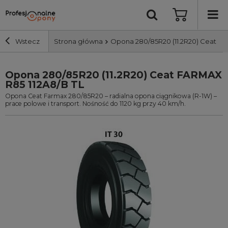
Wstecz
Strona główna
Opona 280/85R20 (11.2R20) Ceat FA
Opona 280/85R20 (11.2R20) Ceat FARMAX
Szerokość i profil
R85 112A8/B TL
Opona Ceat Farmax 280/85R20 – radialna opona ciągnikowa (R-1W) –
Średnica
prace polowe i transport. Nośność do 1120 kg przy 40 km/h.
Producent
Bieżnik
Nośność
Wyszukaj