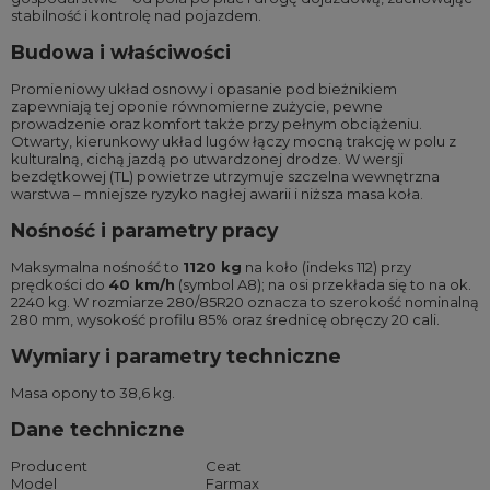
stabilność i kontrolę nad pojazdem.
Budowa i właściwości
Promieniowy układ osnowy i opasanie pod bieżnikiem
zapewniają tej oponie równomierne zużycie, pewne
prowadzenie oraz komfort także przy pełnym obciążeniu.
Otwarty, kierunkowy układ lugów łączy mocną trakcję w polu z
kulturalną, cichą jazdą po utwardzonej drodze. W wersji
bezdętkowej (TL) powietrze utrzymuje szczelna wewnętrzna
warstwa – mniejsze ryzyko nagłej awarii i niższa masa koła.
Nośność i parametry pracy
Maksymalna nośność to
1120 kg
na koło (indeks 112) przy
prędkości do
40 km/h
(symbol A8); na osi przekłada się to na ok.
2240 kg. W rozmiarze 280/85R20 oznacza to szerokość nominalną
280 mm, wysokość profilu 85% oraz średnicę obręczy 20 cali.
Wymiary i parametry techniczne
Masa opony to 38,6 kg.
Dane techniczne
Producent
Ceat
Model
Farmax