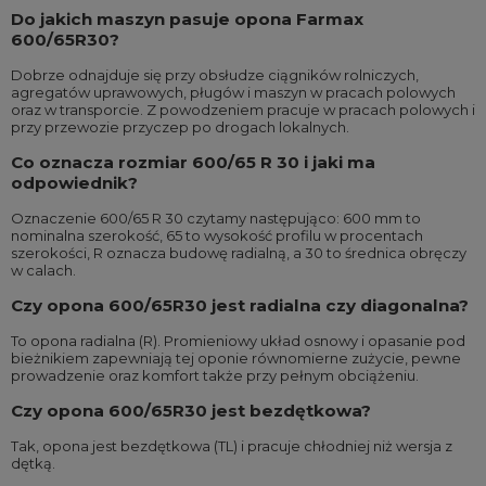
Do jakich maszyn pasuje opona Farmax
600/65R30?
Dobrze odnajduje się przy obsłudze ciągników rolniczych,
agregatów uprawowych, pługów i maszyn w pracach polowych
oraz w transporcie. Z powodzeniem pracuje w pracach polowych i
przy przewozie przyczep po drogach lokalnych.
Co oznacza rozmiar 600/65 R 30 i jaki ma
odpowiednik?
Oznaczenie 600/65 R 30 czytamy następująco: 600 mm to
nominalna szerokość, 65 to wysokość profilu w procentach
szerokości, R oznacza budowę radialną, a 30 to średnica obręczy
w calach.
Czy opona 600/65R30 jest radialna czy diagonalna?
To opona radialna (R). Promieniowy układ osnowy i opasanie pod
bieżnikiem zapewniają tej oponie równomierne zużycie, pewne
prowadzenie oraz komfort także przy pełnym obciążeniu.
Czy opona 600/65R30 jest bezdętkowa?
Tak, opona jest bezdętkowa (TL) i pracuje chłodniej niż wersja z
dętką.