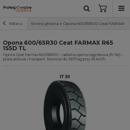
Wstecz
Strona główna
Opona 600/65R30 Ceat FARMAX R65
Opona 600/65R30 Ceat FARMAX R65
Szerokość i profil
155D TL
Opona Ceat Farmax 600/65R30 – radialna opona ciągnikowa (R-1W) –
Średnica
prace polowe i transport. Nośność do 3875 kg przy 65 km/h.
Producent
Bieżnik
Nośność
Wyszukaj