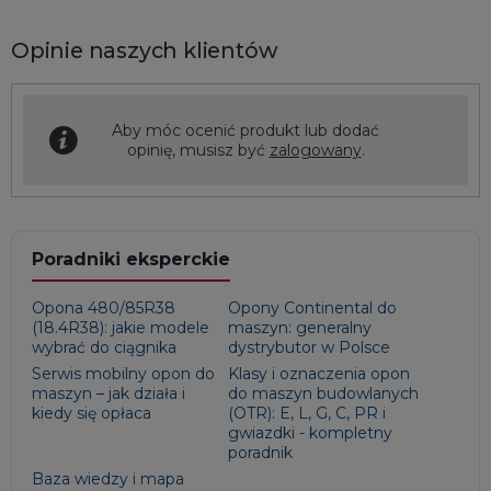
Opinie naszych klientów
Aby móc ocenić produkt lub dodać
opinię, musisz być
zalogowany
.
Poradniki eksperckie
Opona 480/85R38
Opony Continental do
(18.4R38): jakie modele
maszyn: generalny
wybrać do ciągnika
dystrybutor w Polsce
Serwis mobilny opon do
Klasy i oznaczenia opon
maszyn – jak działa i
do maszyn budowlanych
kiedy się opłaca
(OTR): E, L, G, C, PR i
gwiazdki - kompletny
poradnik
Baza wiedzy i mapa