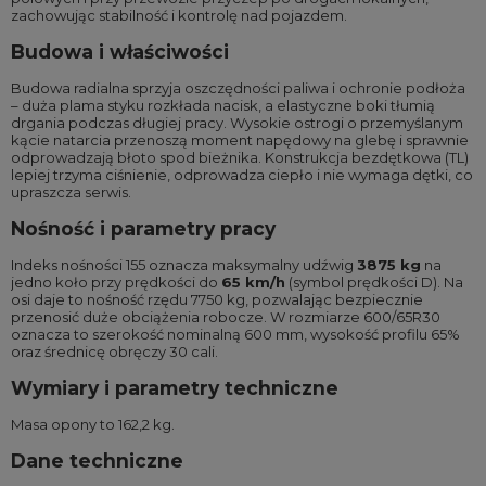
zachowując stabilność i kontrolę nad pojazdem.
Budowa i właściwości
Budowa radialna sprzyja oszczędności paliwa i ochronie podłoża
– duża plama styku rozkłada nacisk, a elastyczne boki tłumią
drgania podczas długiej pracy. Wysokie ostrogi o przemyślanym
kącie natarcia przenoszą moment napędowy na glebę i sprawnie
odprowadzają błoto spod bieżnika. Konstrukcja bezdętkowa (TL)
lepiej trzyma ciśnienie, odprowadza ciepło i nie wymaga dętki, co
upraszcza serwis.
Nośność i parametry pracy
Indeks nośności 155 oznacza maksymalny udźwig
3875 kg
na
jedno koło przy prędkości do
65 km/h
(symbol prędkości D). Na
osi daje to nośność rzędu 7750 kg, pozwalając bezpiecznie
przenosić duże obciążenia robocze. W rozmiarze 600/65R30
oznacza to szerokość nominalną 600 mm, wysokość profilu 65%
oraz średnicę obręczy 30 cali.
Wymiary i parametry techniczne
Masa opony to 162,2 kg.
Dane techniczne