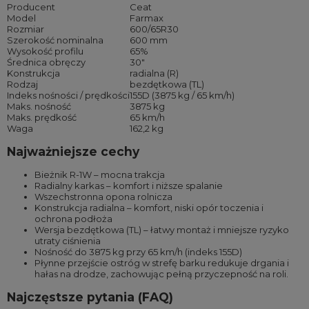
Producent
Ceat
Model
Farmax
Rozmiar
600/65R30
Szerokość nominalna
600 mm
Wysokość profilu
65%
Średnica obręczy
30″
Konstrukcja
radialna (R)
Rodzaj
bezdętkowa (TL)
Indeks nośności / prędkości
155D (3875 kg / 65 km/h)
Maks. nośność
3875 kg
Maks. prędkość
65 km/h
Waga
162,2 kg
Najważniejsze cechy
Bieżnik R-1W – mocna trakcja
Radialny karkas – komfort i niższe spalanie
Wszechstronna opona rolnicza
Konstrukcja radialna – komfort, niski opór toczenia i
ochrona podłoża
Wersja bezdętkowa (TL) – łatwy montaż i mniejsze ryzyko
utraty ciśnienia
Nośność do 3875 kg przy 65 km/h (indeks 155D)
Płynne przejście ostróg w strefę barku redukuje drgania i
hałas na drodze, zachowując pełną przyczepność na roli.
Najczęstsze pytania (FAQ)