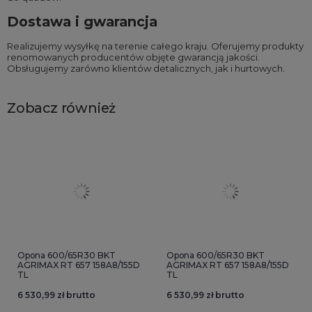
Dostawa i gwarancja
Realizujemy wysyłkę na terenie całego kraju. Oferujemy produkty
renomowanych producentów objęte gwarancją jakości.
Obsługujemy zarówno klientów detalicznych, jak i hurtowych.
Zobacz również
Opona 600/65R30 BKT
Opona 600/65R30 BKT
AGRIMAX RT 657 158A8/155D
AGRIMAX RT 657 158A8/155D
TL
TL
6 530,99 zł brutto
6 530,99 zł brutto