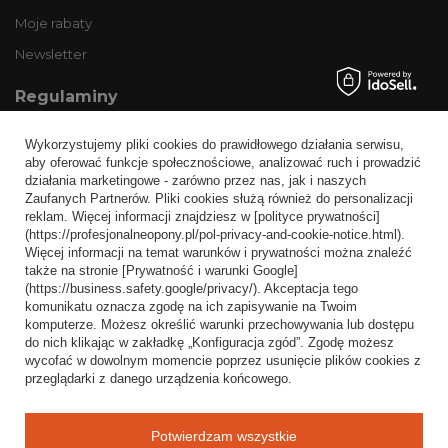
Moje rabaty
Newsletter
Regulaminy
Informacje o sklepie
Wykorzystujemy pliki cookies do prawidłowego działania serwisu,
Wysyłka
aby oferować funkcje społecznościowe, analizować ruch i prowadzić
działania marketingowe - zarówno przez nas, jak i naszych
Sposoby płatności i prowizje
Zaufanych Partnerów. Pliki cookies służą również do personalizacji
Regulamin
reklam. Więcej informacji znajdziesz w [polityce prywatności]
(https://profesjonalneopony.pl/pol-privacy-and-cookie-notice.html).
Polityka prywatności
Więcej informacji na temat warunków i prywatności można znaleźć
także na stronie [Prywatność i warunki Google]
Odstąpienie od umowy
(https://business.safety.google/privacy/). Akceptacja tego
komunikatu oznacza zgodę na ich zapisywanie na Twoim
Popularne kategorie
komputerze. Możesz określić warunki przechowywania lub dostępu
do nich klikając w zakładkę „Konfiguracja zgód”. Zgodę możesz
Opony bezdętkowe
wycofać w dowolnym momencie poprzez usunięcie plików cookies z
Opony dętkowe
przeglądarki z danego urządzenia końcowego.
Blog
Potwierdzam wszystkie