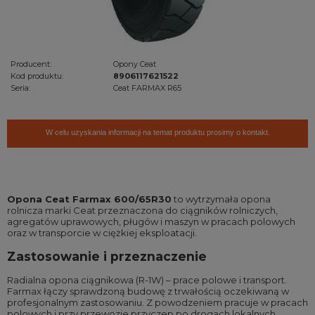
Producent:
Opony Ceat
Kod produktu:
8906117621522
Seria:
Ceat FARMAX R65
W celu uzyskania informacji na temat produktu prosimy o kontakt.
Opona Ceat Farmax 600/65R30
to wytrzymała opona
rolnicza marki Ceat przeznaczona do ciągników rolniczych,
agregatów uprawowych, pługów i maszyn w pracach polowych
oraz w transporcie w ciężkiej eksploatacji.
Zastosowanie i przeznaczenie
Radialna opona ciągnikowa (R-1W) – prace polowe i transport.
Farmax łączy sprawdzoną budowę z trwałością oczekiwaną w
profesjonalnym zastosowaniu. Z powodzeniem pracuje w pracach
polowych i przy przewozie przyczep po drogach lokalnych,