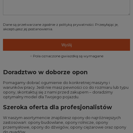
Dane są przetwarzane zgodnie z
polityką prywatności
. Przesyłając je,
akceptujesz jej postanowienia.
Wyślij
Pola oznaczone gwiazdką są wymagane
Doradztwo w doborze opon
Pomagamy dobrać ogumienie do konkretnej maszyny i
warunków pracy. Jeśli nie masz pewności co do rozmiaru lub typu
opony, skontaktuj się z nami przed zakupem – doradzimy
optymalny model dla Twojego pojazdu.
Szeroka oferta dla profesjonalistów
W naszym asortymencie znajdziesz opony do najróżniejszych
zastosowań:
opony budowlane
,
opony rolnicze
,
opony
przemysłowe
,
opony do dźwigów
,
opony ciężarowe
oraz
opony
do quadów
.