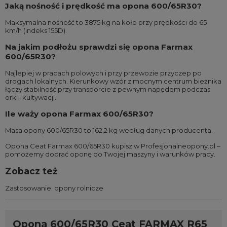
Jaką nośność i prędkość ma opona 600/65R30?
Maksymalna nośność to 3875 kg na koło przy prędkości do 65
km/h (indeks 155D).
Na jakim podłożu sprawdzi się opona Farmax
600/65R30?
Najlepiej w pracach polowych i przy przewozie przyczep po
drogach lokalnych. Kierunkowy wzór z mocnym centrum bieżnika
łączy stabilność przy transporcie z pewnym napędem podczas
orki i kultywacji.
Ile waży opona Farmax 600/65R30?
Masa opony 600/65R30 to 162,2 kg według danych producenta.
Opona Ceat Farmax 600/65R30 kupisz w Profesjonalneopony.pl –
pomożemy dobrać oponę do Twojej maszyny i warunków pracy.
Zobacz też
Zastosowanie:
opony rolnicze
Opona 600/65R30 Ceat FARMAX R65