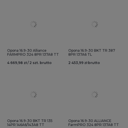
Opona 16.9-30 Alliance
Opona 16.9-30 BKT TR 387
FARMPRO 324 8PR 137A8 TT
8PR 137A6 TL
4 669,98 zł / 2 szt. brutto
2 453,99 zł brutto
Opona 16.9-30 BKT TR 135
Opona 16.9-30 ALLIANCE
14PR 146A6/143A8 TT
FarmPRO 324 8PR 137A8 TT