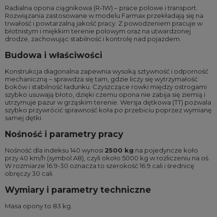
Radialna opona ciągnikowa (R-1W) – prace polowe i transport.
Rozwiązania zastosowane w modelu Farmax przekładają się na
trwałość i powtarzalną jakość pracy. Z powodzeniem pracuje w
błotnistym i miękkim terenie polowym oraz na utwardzonej
drodze, zachowując stabilność i kontrolę nad pojazdem.
Budowa i właściwości
Konstrukcja diagonalna zapewnia wysoką sztywność i odporność
mechaniczną – sprawdza się tam, gdzie liczy się wytrzymałość
boków i stabilność ładunku. Czyszczące rowki między ostrogami
szybko usuwają błoto, dzięki czemu opona nie zabija się ziemią i
utrzymuje pazur w grząskim terenie. Wersja dętkowa (TT) pozwala
szybko przywrócić sprawność koła po przebiciu poprzez wymianę
samej dętki.
Nośność i parametry pracy
Nośność dla indeksu 140 wynosi
2500 kg
na pojedyncze koło
przy 40 km/h (symbol A8), czyli około 5000 kg w rozliczeniu na oś.
W rozmiarze 16.9-30 oznacza to szerokość 16.9 cali i średnicę
obręczy 30 cali.
Wymiary i parametry techniczne
Masa opony to 83 kg.