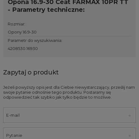
Opona 16.9-30 Ceat FARMAX 10PR TT
- Parametry techniczne:
Rozmiar
:
Opony 16.9-30
Parametr do wyszukiwania
:
4208530.16930
Zapytaj o produkt
Jeżeli powyższy opis jest dla Ciebie niewystarczający, prześlij nam
swoje pytanie odnośnie tego produktu. Postaramy się
odpowiedzieć tak szybko jak tylko będzie to możliwe.
E-mail
Pytanie