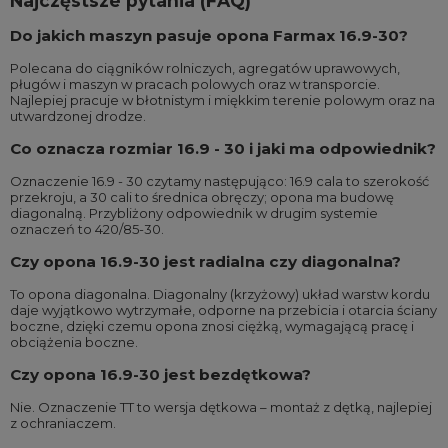
Najczęstsze pytania (FAQ)
Do jakich maszyn pasuje opona Farmax 16.9-30?
Polecana do ciągników rolniczych, agregatów uprawowych,
pługów i maszyn w pracach polowych oraz w transporcie.
Najlepiej pracuje w błotnistym i miękkim terenie polowym oraz na
utwardzonej drodze.
Co oznacza rozmiar 16.9 - 30 i jaki ma odpowiednik?
Oznaczenie 16.9 - 30 czytamy następująco: 16.9 cala to szerokość
przekroju, a 30 cali to średnica obręczy; opona ma budowę
diagonalną. Przybliżony odpowiednik w drugim systemie
oznaczeń to 420/85-30.
Czy opona 16.9-30 jest radialna czy diagonalna?
To opona diagonalna. Diagonalny (krzyżowy) układ warstw kordu
daje wyjątkowo wytrzymałe, odporne na przebicia i otarcia ściany
boczne, dzięki czemu opona znosi ciężką, wymagającą pracę i
obciążenia boczne.
Czy opona 16.9-30 jest bezdętkowa?
Nie. Oznaczenie TT to wersja dętkowa – montaż z dętką, najlepiej
z ochraniaczem.