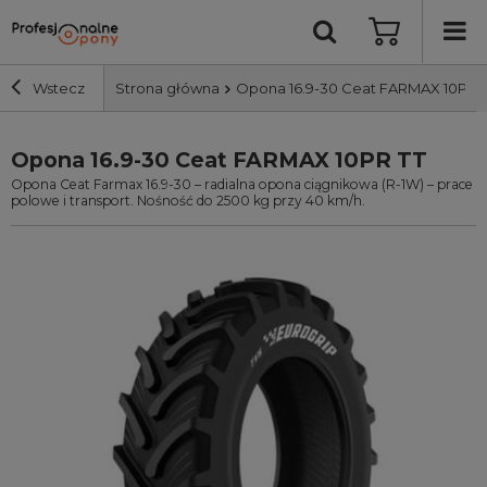
Wstecz
Strona główna
Opona 16.9-30 Ceat FARMAX 10PR 
Opona 16.9-30 Ceat FARMAX 10PR TT
Szerokość i profil
Opona Ceat Farmax 16.9-30 – radialna opona ciągnikowa (R-1W) – prace
polowe i transport. Nośność do 2500 kg przy 40 km/h.
Średnica
Producent
Bieżnik
Nośność
Wyszukaj