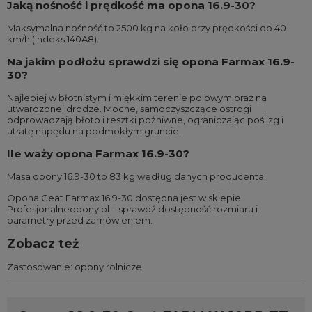
Jaką nośność i prędkość ma opona 16.9-30?
Maksymalna nośność to 2500 kg na koło przy prędkości do 40
km/h (indeks 140A8).
Na jakim podłożu sprawdzi się opona Farmax 16.9-
30?
Najlepiej w błotnistym i miękkim terenie polowym oraz na
utwardzonej drodze. Mocne, samoczyszczące ostrogi
odprowadzają błoto i resztki pożniwne, ograniczając poślizg i
utratę napędu na podmokłym gruncie.
Ile waży opona Farmax 16.9-30?
Masa opony 16.9-30 to 83 kg według danych producenta.
Opona Ceat Farmax 16.9-30 dostępna jest w sklepie
Profesjonalneopony.pl – sprawdź dostępność rozmiaru i
parametry przed zamówieniem.
Zobacz też
Zastosowanie:
opony rolnicze