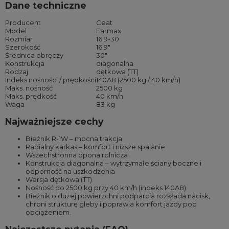
Dane techniczne
Producent
Ceat
Model
Farmax
Rozmiar
16.9-30
Szerokość
16.9″
Średnica obręczy
30″
Konstrukcja
diagonalna
Rodzaj
dętkowa (TT)
Indeks nośności / prędkości
140A8 (2500 kg / 40 km/h)
Maks. nośność
2500 kg
Maks. prędkość
40 km/h
Waga
83 kg
Najważniejsze cechy
Bieżnik R-1W – mocna trakcja
Radialny karkas – komfort i niższe spalanie
Wszechstronna opona rolnicza
Konstrukcja diagonalna – wytrzymałe ściany boczne i
odporność na uszkodzenia
Wersja dętkowa (TT)
Nośność do 2500 kg przy 40 km/h (indeks 140A8)
Bieżnik o dużej powierzchni podparcia rozkłada nacisk,
chroni strukturę gleby i poprawia komfort jazdy pod
obciążeniem.