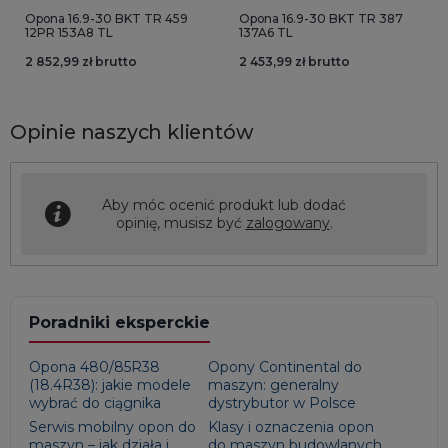
Opona 16.9-30 BKT TR 459
Opona 16.9-30 BKT TR 387
12PR 153A8 TL
137A6 TL
2 852,99 zł brutto
2 453,99 zł brutto
Opinie naszych klientów
Aby móc ocenić produkt lub dodać
opinię, musisz być
zalogowany
.
Poradniki eksperckie
Opona 480/85R38
Opony Continental do
(18.4R38): jakie modele
maszyn: generalny
wybrać do ciągnika
dystrybutor w Polsce
Serwis mobilny opon do
Klasy i oznaczenia opon
maszyn – jak działa i
do maszyn budowlanych