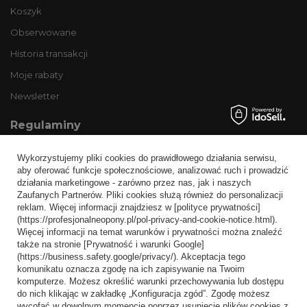
Koszyk
Obserwowane
Historia transakcji
Moje rabaty
Newsletter
Regulaminy
Informacje o sklepie
Wykorzystujemy pliki cookies do prawidłowego działania serwisu,
Wysyłka
aby oferować funkcje społecznościowe, analizować ruch i prowadzić
działania marketingowe - zarówno przez nas, jak i naszych
Sposoby płatności i prowizje
Zaufanych Partnerów. Pliki cookies służą również do personalizacji
Regulamin
reklam. Więcej informacji znajdziesz w [polityce prywatności]
(https://profesjonalneopony.pl/pol-privacy-and-cookie-notice.html).
Polityka prywatności
Więcej informacji na temat warunków i prywatności można znaleźć
także na stronie [Prywatność i warunki Google]
Odstąpienie od umowy
(https://business.safety.google/privacy/). Akceptacja tego
komunikatu oznacza zgodę na ich zapisywanie na Twoim
Popularne kategorie
komputerze. Możesz określić warunki przechowywania lub dostępu
do nich klikając w zakładkę „Konfiguracja zgód”. Zgodę możesz
Opony bezdętkowe
wycofać w dowolnym momencie poprzez usunięcie plików cookies z