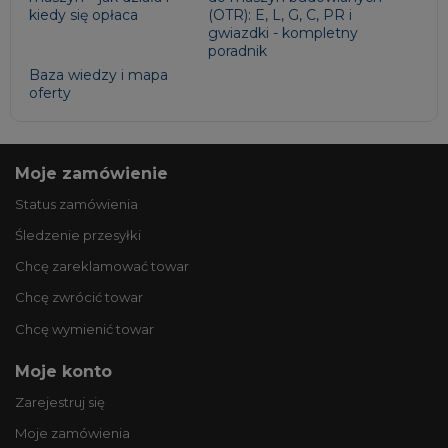
kiedy się opłaca
(OTR): E, L, G, C, PR i
gwiazdki - kompletny
poradnik
Baza wiedzy i mapa
oferty
Moje zamówienie
Status zamówienia
Śledzenie przesyłki
Chcę zareklamować towar
Chcę zwrócić towar
Chcę wymienić towar
Moje konto
Zarejestruj się
Moje zamówienia