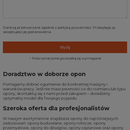
Dane są przetwarzane zgodnie z
polityką prywatności
. Przesyłając je,
akceptujesz jej postanowienia.
Wyślij
Pola oznaczone gwiazdką są wymagane
Doradztwo w doborze opon
Pomagamy dobrać ogumienie do konkretnej maszyny i
warunków pracy. Jeśli nie masz pewności co do rozmiaru lub typu
opony, skontaktuj się z nami przed zakupem – doradzimy
optymalny model dla Twojego pojazdu.
Szeroka oferta dla profesjonalistów
W naszym asortymencie znajdziesz opony do najróżniejszych
zastosowań:
opony budowlane
,
opony rolnicze
,
opony
przemysłowe
,
opony do dźwigów
,
opony ciężarowe
oraz
opony