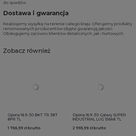
do quadów
.
Dostawa i gwarancja
Realizujemy wysyłkę na terenie całego kraju. Oferujemy produkty
renomowanych producentów objęte gwarancją jakości.
Obsługujemy zarówno klientów detalicznych, jak i hurtowych.
Zobacz również
Opona 16.9-30 BKT TR 387
Opona 16.9-30 Galaxy SUPER
8PR TL
INDUSTRIAL LUG 156A8 TL
1 766,99 zł brutto
2 995,99 zł brutto