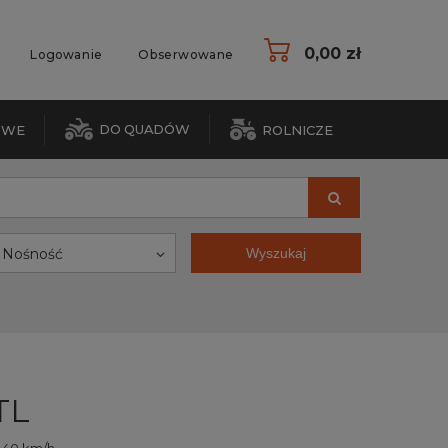
0,00 zł
Logowanie
Obserwowane
DO QUADÓW
OWE
ROLNICZE
Nośność
Wyszukaj
TL