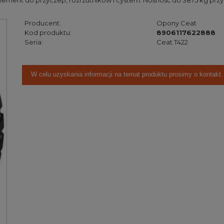
lement do przyczep, rozrzutników i cystern. Nośność do 3875 kg przy
Producent:
Opony Ceat
Kod produktu:
8906117622888
Seria:
Ceat T422
W celu uzyskania informacji na temat produktu prosimy o kontakt.