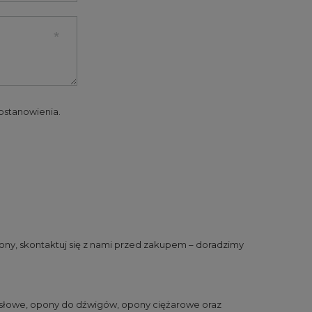
 postanowienia.
ny, skontaktuj się z nami przed zakupem – doradzimy
słowe
,
opony do dźwigów
,
opony ciężarowe
oraz