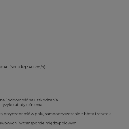
168A8 (5600 kg / 40 km/h)
zne i odporność na uszkodzenia
ryzyko utraty ciśnienia
rą przyczepność w polu, samooczyszczanie z błota i resztek
rawowych i w transporcie międzypolowym