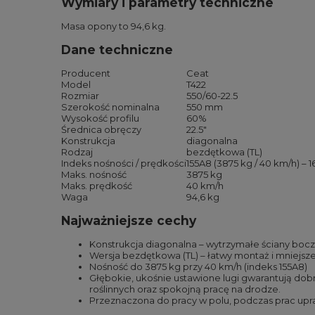
Wymiary i parametry techniczne
Masa opony to 94,6 kg.
Dane techniczne
Producent
Ceat
Model
T422
Rozmiar
550/60-22.5
Szerokość nominalna
550 mm
Wysokość profilu
60%
Średnica obręczy
22.5″
Konstrukcja
diagonalna
Rodzaj
bezdętkowa (TL)
Indeks nośności / prędkości
155A8 (3875 kg / 40 km/h) – 
Maks. nośność
3875 kg
Maks. prędkość
40 km/h
Waga
94,6 kg
Najważniejsze cechy
Konstrukcja diagonalna – wytrzymałe ściany boc
Wersja bezdętkowa (TL) – łatwy montaż i mniejsze 
Nośność do 3875 kg przy 40 km/h (indeks 155A8)
Głębokie, ukośnie ustawione lugi gwarantują dob
roślinnych oraz spokojną pracę na drodze.
Przeznaczona do pracy w polu, podczas prac up