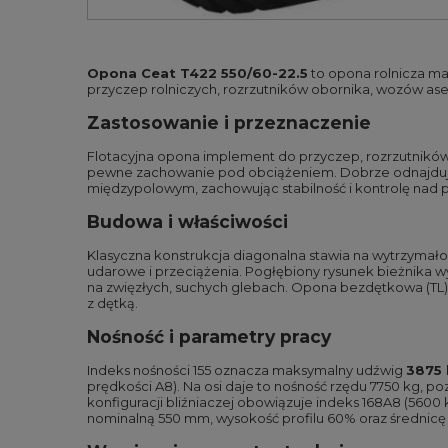
Opona Ceat T422 550/60-22.5
to opona rolnicza mar
przyczep rolniczych, rozrzutników obornika, wozów asen
Zastosowanie i przeznaczenie
Flotacyjna opona implement do przyczep, rozrzutników i
pewne zachowanie pod obciążeniem. Dobrze odnajduje 
międzypolowym, zachowując stabilność i kontrolę nad
Budowa i właściwości
Klasyczna konstrukcja diagonalna stawia na wytrzymało
udarowe i przeciążenia. Pogłębiony rysunek bieżnika wy
na zwięzłych, suchych glebach. Opona bezdętkowa (TL) pr
z dętką.
Nośność i parametry pracy
Indeks nośności 155 oznacza maksymalny udźwig
3875
prędkości A8). Na osi daje to nośność rzędu 7750 kg, 
konfiguracji bliźniaczej obowiązuje indeks 168A8 (5600
nominalną 550 mm, wysokość profilu 60% oraz średnicę o