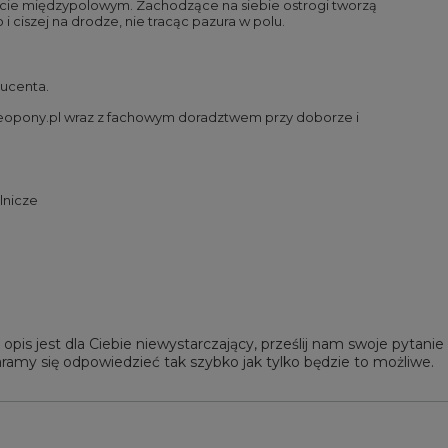
orcie międzypolowym. Zachodzące na siebie ostrogi tworzą
i ciszej na drodze, nie tracąc pazura w polu.
ducenta.
neopony.pl wraz z fachowym doradztwem przy doborze i
lnicze
 opis jest dla Ciebie niewystarczający, prześlij nam swoje pytani
ramy się odpowiedzieć tak szybko jak tylko będzie to możliwe.