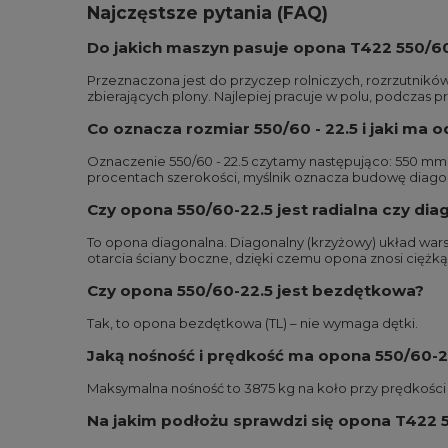
Najczęstsze pytania (FAQ)
Do jakich maszyn pasuje opona T422 550/6
Przeznaczona jest do przyczep rolniczych, rozrzutnikó
zbierających plony. Najlepiej pracuje w polu, podczas
Co oznacza rozmiar 550/60 - 22.5 i jaki ma
Oznaczenie 550/60 - 22.5 czytamy następująco: 550 mm 
procentach szerokości, myślnik oznacza budowę diagona
Czy opona 550/60-22.5 jest radialna czy dia
To opona diagonalna. Diagonalny (krzyżowy) układ war
otarcia ściany boczne, dzięki czemu opona znosi ciężk
Czy opona 550/60-22.5 jest bezdętkowa?
Tak, to opona bezdętkowa (TL) – nie wymaga dętki.
Jaką nośność i prędkość ma opona 550/60-2
Maksymalna nośność to 3875 kg na koło przy prędkości 
Na jakim podłożu sprawdzi się opona T422 