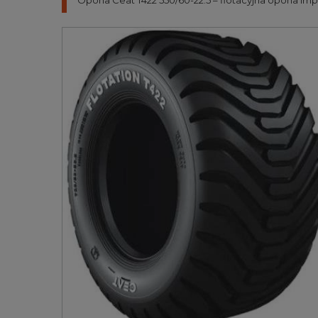
Opona Ceat T422 550/60-22.5 – flotacyjna opona imp