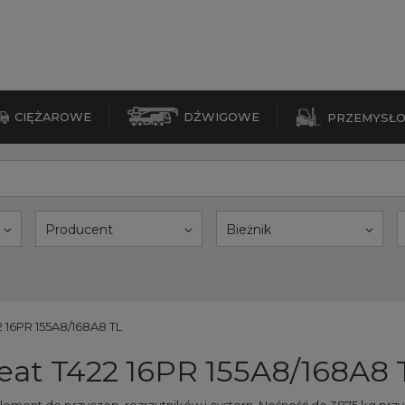
CIĘŻAROWE
DŹWIGOWE
PRZEMYSŁ
Producent
Bieżnik
 16PR 155A8/168A8 TL
eat T422 16PR 155A8/168A8 