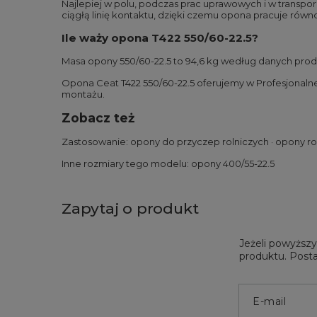
Najlepiej w polu, podczas prac uprawowych i w transp
ciągłą linię kontaktu, dzięki czemu opona pracuje równo 
Ile waży opona T422 550/60-22.5?
Masa opony 550/60-22.5 to 94,6 kg według danych pro
Opona Ceat T422 550/60-22.5 oferujemy w Profesjonal
montażu.
Zobacz też
Zastosowanie:
opony do przyczep rolniczych
·
opony ro
Inne rozmiary tego modelu:
opony 400/55-22.5
Zapytaj o produkt
Jeżeli powyższy
produktu. Posta
E-mail