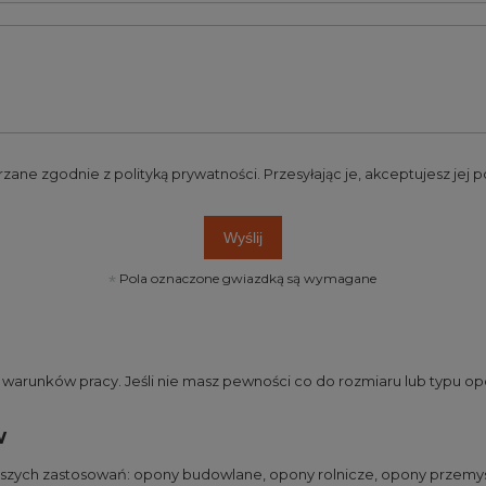
rzane zgodnie z
polityką prywatności
. Przesyłając je, akceptujesz jej
Wyślij
Pola oznaczone gwiazdką są wymagane
runków pracy. Jeśli nie masz pewności co do rozmiaru lub typu opo
w
jszych zastosowań:
opony budowlane
,
opony rolnicze
,
opony przemy