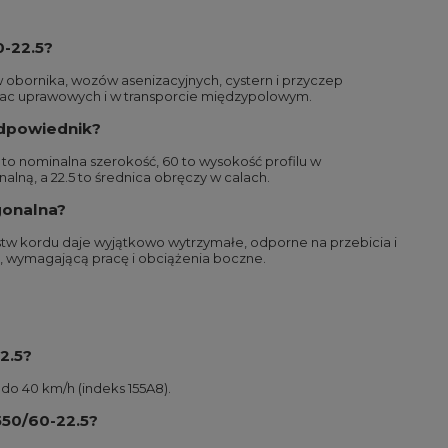
0-22.5?
w obornika, wozów asenizacyjnych, cystern i przyczep
 prac uprawowych i w transporcie międzypolowym.
 odpowiednik?
to nominalna szerokość, 60 to wysokość profilu w
lną, a 22.5 to średnica obręczy w calach.
gonalna?
stw kordu daje wyjątkowo wytrzymałe, odporne na przebicia i
ą, wymagającą pracę i obciążenia boczne.
2.5?
do 40 km/h (indeks 155A8).
550/60-22.5?