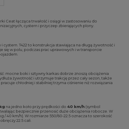
ki Ceat łącząca trwałość i osiągi w zastosowaniu do
izacyjnych, cystern i przyczep zbierających plony.
 cystern. T422 to konstrukcja stawiająca na długą żywotność i
się w polu, podczas prac uprawowych i w transporcie
 pojazdem.
ść: mocne boki i sztywny karkas dobrze znoszą obciążenia
dłuża żywotność i utrzymuje trakcję przez cały sezon, także
acuje chłodniej i stabilniej trzyma ciśnienie niż rozwiązania
 kg
na jedno koło przy prędkości do
40 km/h
(symbol
pozwalając bezpiecznie przenosić duże obciążenia robocze. W
 kg / 40 km/h). W rozmiarze 550/60-22.5 oznacza to szerokość
bręczy 22.5 cali.