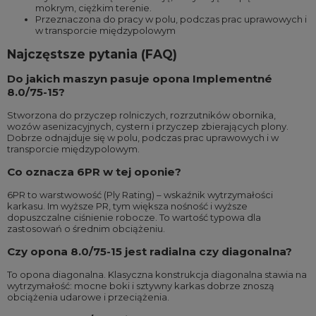
mokrym, ciężkim terenie.
Przeznaczona do pracy w polu, podczas prac uprawowych i
w transporcie międzypolowym
Najczęstsze pytania (FAQ)
Do jakich maszyn pasuje opona Implementné
8.0/75-15?
Stworzona do przyczep rolniczych, rozrzutników obornika,
wozów asenizacyjnych, cystern i przyczep zbierających plony.
Dobrze odnajduje się w polu, podczas prac uprawowych i w
transporcie międzypolowym.
Co oznacza 6PR w tej oponie?
6PR to warstwowość (Ply Rating) – wskaźnik wytrzymałości
karkasu. Im wyższe PR, tym większa nośność i wyższe
dopuszczalne ciśnienie robocze. To wartość typowa dla
zastosowań o średnim obciążeniu.
Czy opona 8.0/75-15 jest radialna czy diagonalna?
To opona diagonalna. Klasyczna konstrukcja diagonalna stawia na
wytrzymałość: mocne boki i sztywny karkas dobrze znoszą
obciążenia udarowe i przeciążenia.