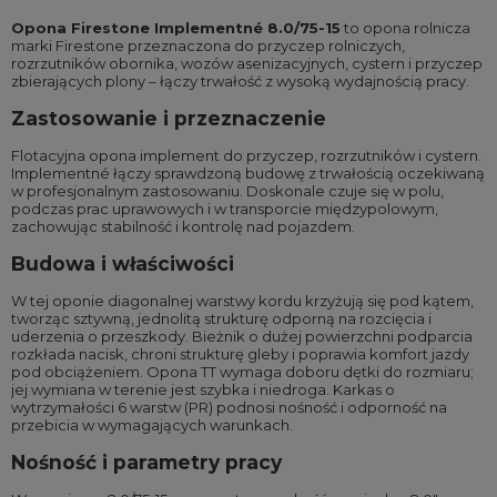
Opona Firestone Implementné 8.0/75-15
to opona rolnicza
marki Firestone przeznaczona do przyczep rolniczych,
rozrzutników obornika, wozów asenizacyjnych, cystern i przyczep
zbierających plony – łączy trwałość z wysoką wydajnością pracy.
Zastosowanie i przeznaczenie
Flotacyjna opona implement do przyczep, rozrzutników i cystern.
Implementné łączy sprawdzoną budowę z trwałością oczekiwaną
w profesjonalnym zastosowaniu. Doskonale czuje się w polu,
podczas prac uprawowych i w transporcie międzypolowym,
zachowując stabilność i kontrolę nad pojazdem.
Budowa i właściwości
W tej oponie diagonalnej warstwy kordu krzyżują się pod kątem,
tworząc sztywną, jednolitą strukturę odporną na rozcięcia i
uderzenia o przeszkody. Bieżnik o dużej powierzchni podparcia
rozkłada nacisk, chroni strukturę gleby i poprawia komfort jazdy
pod obciążeniem. Opona TT wymaga doboru dętki do rozmiaru;
jej wymiana w terenie jest szybka i niedroga. Karkas o
wytrzymałości 6 warstw (PR) podnosi nośność i odporność na
przebicia w wymagających warunkach.
Nośność i parametry pracy