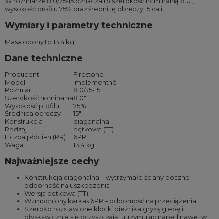
W rozmiarze 8.0/75-15 oznacza to szerokość nominalną 8.0″,
wysokość profilu 75% oraz średnicę obręczy 15 cali.
Wymiary i parametry techniczne
Masa opony to 13,4 kg.
Dane techniczne
Producent
Firestone
Model
Implementné
Rozmiar
8.0/75-15
Szerokość nominalna
8.0″
Wysokość profilu
75%
Średnica obręczy
15″
Konstrukcja
diagonalna
Rodzaj
dętkowa (TT)
Liczba płócien (PR)
6PR
Waga
13,4 kg
Najważniejsze cechy
Konstrukcja diagonalna – wytrzymałe ściany boczne i
odporność na uszkodzenia
Wersja dętkowa (TT)
Wzmocniony karkas 6PR – odporność na przeciążenia
Szeroko rozstawione klocki bieżnika gryzą glebę i
błyskawicznie się oczyszczają, utrzymując napęd nawet w