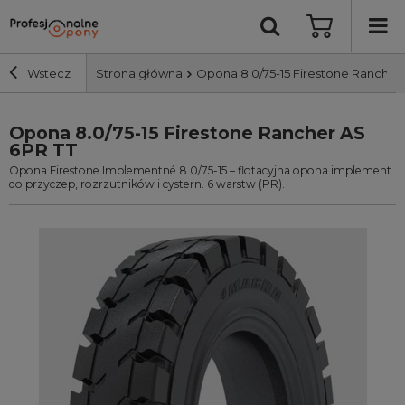
Wstecz
Strona główna
Opona 8.0/75-15 Firestone Rancher
Opona 8.0/75-15 Firestone Rancher AS
Szerokość i profil
6PR TT
Opona Firestone Implementné 8.0/75-15 – flotacyjna opona implement
Średnica
do przyczep, rozrzutników i cystern. 6 warstw (PR).
Producent
Bieżnik
Nośność
Wyszukaj