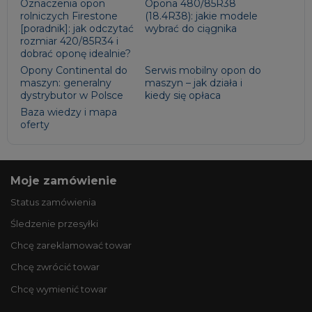
Oznaczenia opon
Opona 480/85R38
rolniczych Firestone
(18.4R38): jakie modele
[poradnik]: jak odczytać
wybrać do ciągnika
rozmiar 420/85R34 i
dobrać oponę idealnie?
Opony Continental do
Serwis mobilny opon do
maszyn: generalny
maszyn – jak działa i
dystrybutor w Polsce
kiedy się opłaca
Baza wiedzy i mapa
oferty
Moje zamówienie
Status zamówienia
Śledzenie przesyłki
Chcę zareklamować towar
Chcę zwrócić towar
Chcę wymienić towar