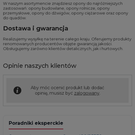
W naszym asortymencie znajdziesz opony do najróżniejszych
zastosowań:
opony budowlane
,
opony rolnicze
,
opony
przemysłowe
,
opony do dźwigów
,
opony ciężarowe
oraz
opony
do quadów
.
Dostawa i gwarancja
Realizujemy wysyłkę na terenie całego kraju. Oferujemy produkty
renomowanych producentów objęte gwarancją jakości.
Obsługujemy zarówno klientów detalicznych, jak i hurtowych.
Opinie naszych klientów
Aby móc ocenić produkt lub dodać
opinię, musisz być
zalogowany
.
Poradniki eksperckie