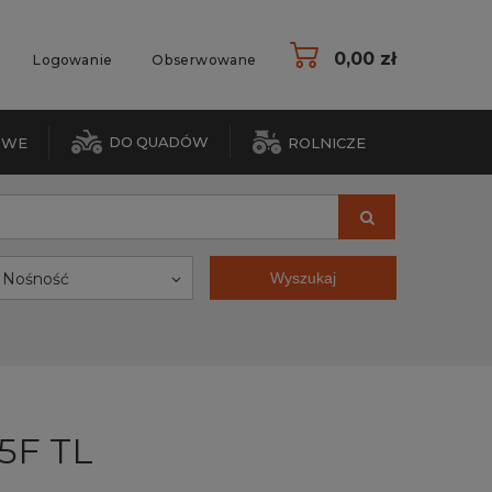
0,00 zł
Logowanie
Obserwowane
DO QUADÓW
OWE
ROLNICZE
Nośność
Wyszukaj
5F TL