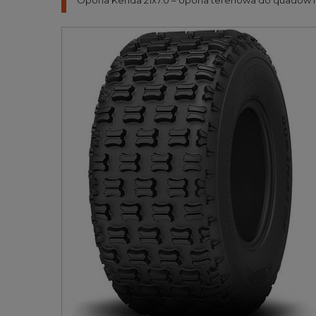
Opona Kenda 21x7.0 – opona terenowa do quadów i U