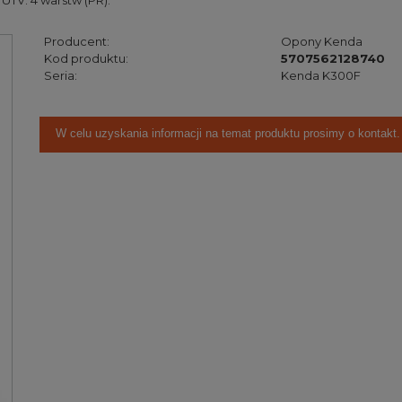
TV. 4 warstw (PR).
Producent:
Opony Kenda
Kod produktu:
5707562128740
Seria:
Kenda K300F
W celu uzyskania informacji na temat produktu prosimy o kontakt.