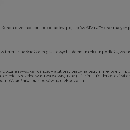
Kenda przeznaczona do quadów, pojazdów ATV i UTV oraz małych p
w terenie, na ścieżkach gruntowych, błocie i miękkim podłożu, zacho
y boczne i wysoką nośność – atut przy pracy na ostrym, nierównym 
 terenie. Szczelna warstwa wewnętrzna (TL) eliminuje dętkę, dzięki c
dporność bieżnika oraz boków na uszkodzenia.