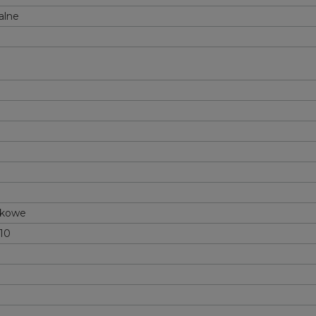
alne
tkowe
10