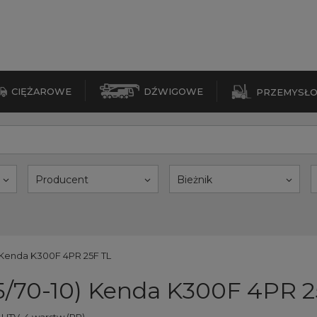
CIĘŻAROWE
DŹWIGOWE
PRZEMYSŁ
Producent
Bieżnik
) Kenda K300F 4PR 25F TL
75/70-10) Kenda K300F 4PR 2