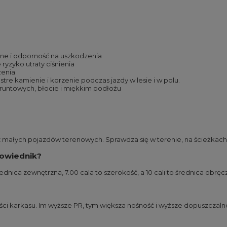
zne i odporność na uszkodzenia
ryzyko utraty ciśnienia
żenia
re kamienie i korzenie podczas jazdy w lesie i w polu.
runtowych, błocie i miękkim podłożu
 małych pojazdów terenowych. Sprawdza się w terenie, na ścieżkach
powiednik?
ednica zewnętrzna, 7.00 cala to szerokość, a 10 cali to średnica obręc
ci karkasu. Im wyższe PR, tym większa nośność i wyższe dopuszczalne