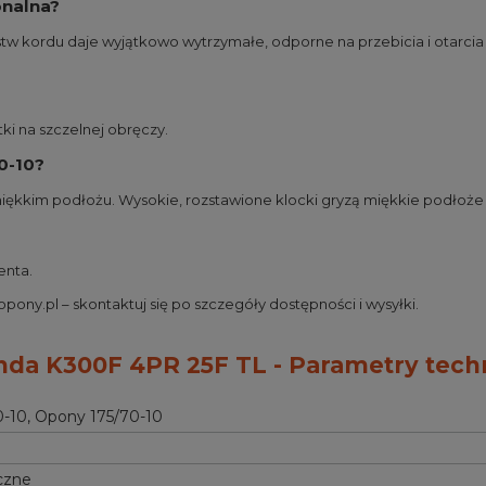
onalna?
tw kordu daje wyjątkowo wytrzymałe, odporne na przebicia i otarcia 
tki na szczelnej obręczy.
0-10?
 miękkim podłożu. Wysokie, rozstawione klocki gryzą miękkie podłoże 
enta.
ony.pl – skontaktuj się po szczegóły dostępności i wysyłki.
enda K300F 4PR 25F TL - Parametry tech
0-10
,
Opony 175/70-10
czne