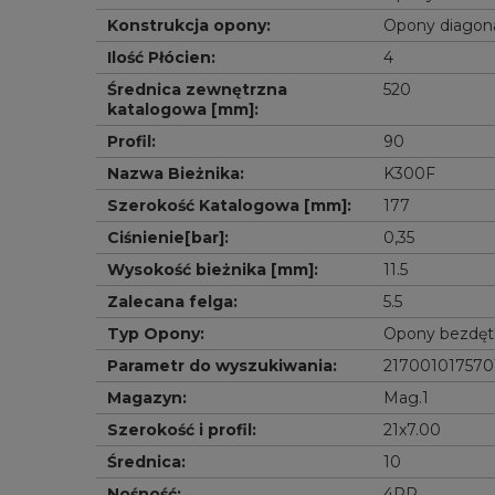
Konstrukcja opony
:
Opony diagon
Ilość Płócien
:
4
Średnica zewnętrzna 
520
katalogowa [mm]
:
Profil
:
90
Nazwa Bieżnika
:
K300F
Szerokość Katalogowa [mm]
:
177
Ciśnienie[bar]
:
0,35
Wysokość bieżnika [mm]
:
11.5
Zalecana felga
:
5.5
Typ Opony
:
Opony bezdę
Parametr do wyszukiwania
:
217001017570
Magazyn
:
Mag.1
Szerokość i profil
:
21x7.00
Średnica
:
10
Nośność
:
4PR