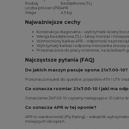
Rodzaj
bezdętkowa (TL)
Liczba płócien (PR)
4PR
Waga
4,5 kg
Najważniejsze cechy
Konstrukcja diagonalna – wytrzymałe ściany boc
Wersja bezdętkowa (TL) – łatwy montaż i mniejsze 
Wzmocniony karkas 4PR – odporność na przecią
Wytrzymały karkas i odporna mieszanka znoszą ost
Przeznaczona do pracy w terenie, na ścieżkach g
Najczęstsze pytania (FAQ)
Do jakich maszyn pasuje opona 21x7.00-10?
Przeznaczona jest do quadów, pojazdów ATV i UTV oraz
Co oznacza rozmiar 21x7.00-10 i jaki ma od
Oznaczenie 21x7.00-10 czytamy następująco: 21 cali to śr
Co oznacza 4PR w tej oponie?
4PR to warstwowość (Ply Rating) – wskaźnik wytrzymałoś
mniejszych obciążeń.