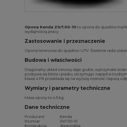
Opona Kenda 21x7.00-10
to opona do quadów marki 
wydajnością pracy.
Zastosowanie i przeznaczenie
Opona terenowa do quadów i UTV. Świetnie radzi sobie 
Budowa i właściwości
Diagonalny układ osnowy daje grube, wytrzymałe ścian
pozbywa się błota i piasku, utrzymując napęd w trudnym
klasie 4 PR przekłada się na wyższą nośność i lepszą o
Wymiary i parametry techniczne
Masa opony to 4,5 kg.
Dane techniczne
Producent
Kenda
Rozmiar
21x7.00-10
Konstrukcja
diagonalna