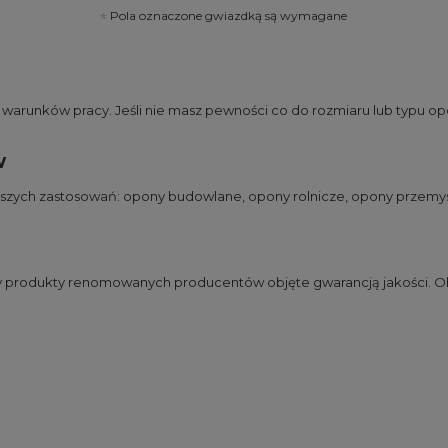
Pola oznaczone gwiazdką są wymagane
runków pracy. Jeśli nie masz pewności co do rozmiaru lub typu opo
w
jszych zastosowań:
opony budowlane
,
opony rolnicze
,
opony przemy
my produkty renomowanych producentów objęte gwarancją jakości. Ob