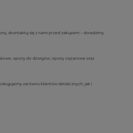
ny, skontaktuj się z nami przed zakupem – doradzimy
słowe
,
opony do dźwigów
,
opony ciężarowe
oraz
sługujemy zarówno klientów detalicznych, jak i