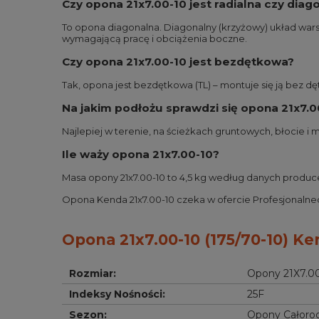
Czy opona 21x7.00-10 jest radialna czy diag
To opona diagonalna. Diagonalny (krzyżowy) układ wars
wymagającą pracę i obciążenia boczne.
Czy opona 21x7.00-10 jest bezdętkowa?
Tak, opona jest bezdętkowa (TL) – montuje się ją bez dę
Na jakim podłożu sprawdzi się opona 21x7.0
Najlepiej w terenie, na ścieżkach gruntowych, błocie i
Ile waży opona 21x7.00-10?
Masa opony 21x7.00-10 to 4,5 kg według danych produc
Opona Kenda 21x7.00-10 czeka w ofercie Profesjonalneop
Opona 21x7.00-10 (175/70-10) K
Rozmiar
:
Opony 21X7.0
Indeksy Nośności
:
25F
Sezon
:
Opony Całoro