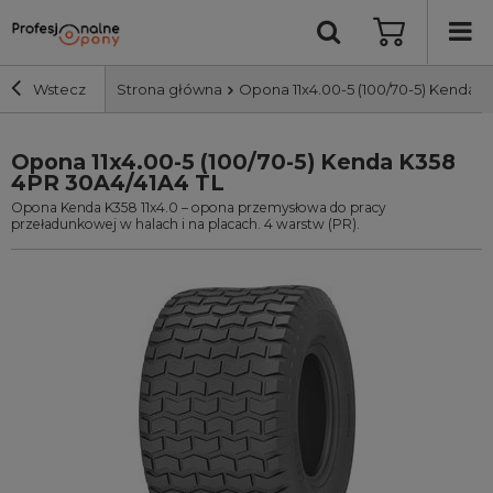
Wstecz
Strona główna
Opona 11x4.00-5 (100/70-5) Kenda 
Opona 11x4.00-5 (100/70-5) Kenda K358
Szerokość i profil
4PR 30A4/41A4 TL
Opona Kenda K358 11x4.0 – opona przemysłowa do pracy
Średnica
przeładunkowej w halach i na placach. 4 warstw (PR).
Producent
Bieżnik
Nośność
Wyszukaj