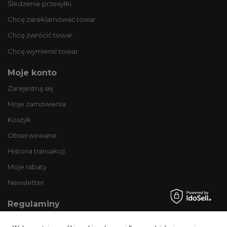
Śledzenie przesyłki
Chcę zareklamować towar
Chcę zwrócić towar
Chcę wymienić towar
Moje konto
Zarejestruj się
Moje zamówienia
Koszyk
Obserwowane
Historia transakcji
Moje rabaty
Newsletter
Regulaminy
Informacje o sklepie