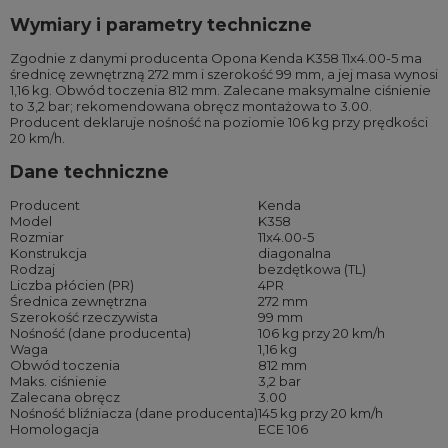
Wymiary i parametry techniczne
Zgodnie z danymi producenta Opona Kenda K358 11x4.00-5 ma
średnicę zewnętrzną 272 mm i szerokość 99 mm, a jej masa wynosi
1,16 kg. Obwód toczenia 812 mm. Zalecane maksymalne ciśnienie
to 3,2 bar; rekomendowana obręcz montażowa to 3.00.
Producent deklaruje nośność na poziomie 106 kg przy prędkości
20 km/h.
Dane techniczne
Producent
Kenda
Model
K358
Rozmiar
11x4.00-5
Konstrukcja
diagonalna
Rodzaj
bezdętkowa (TL)
Liczba płócien (PR)
4PR
Średnica zewnętrzna
272 mm
Szerokość rzeczywista
99 mm
Nośność (dane producenta)
106 kg przy 20 km/h
Waga
1,16 kg
Obwód toczenia
812 mm
Maks. ciśnienie
3,2 bar
Zalecana obręcz
3.00
Nośność bliźniacza (dane producenta)
145 kg przy 20 km/h
Homologacja
ECE 106