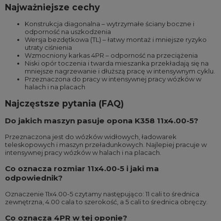
Najważniejsze cechy
Konstrukcja diagonalna – wytrzymałe ściany boczne i
odporność na uszkodzenia
Wersja bezdętkowa (TL) – łatwy montaż i mniejsze ryzyko
utraty ciśnienia
Wzmocniony karkas 4PR – odporność na przeciążenia
Niski opór toczenia i twarda mieszanka przekładają się na
mniejsze nagrzewanie i dłuższą pracę w intensywnym cyklu.
Przeznaczona do pracy w intensywnej pracy wózków w
halach i na placach
Najczęstsze pytania (FAQ)
Do jakich maszyn pasuje opona K358 11x4.00-5?
Przeznaczona jest do wózków widłowych, ładowarek
teleskopowych i maszyn przeładunkowych. Najlepiej pracuje w
intensywnej pracy wózków w halach i na placach.
Co oznacza rozmiar 11x4.00-5 i jaki ma
odpowiednik?
Oznaczenie 11x4.00-5 czytamy następująco: 11 cali to średnica
zewnętrzna, 4.00 cala to szerokość, a 5 cali to średnica obręczy.
Co oznacza 4PR w tej oponie?