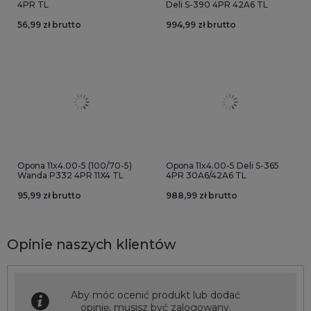
4PR TL
Deli S-390 4PR 42A6 TL
56,99 zł brutto
994,99 zł brutto
Opona 11x4.00-5 (100/70-5)
Opona 11x4.00-5 Deli S-365
Wanda P332 4PR 11X4 TL
4PR 30A6/42A6 TL
95,99 zł brutto
988,99 zł brutto
Opinie naszych klientów
Aby móc ocenić produkt lub dodać
opinię, musisz być
zalogowany
.