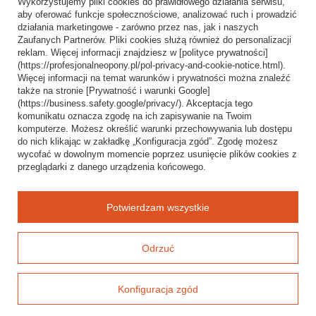
Wykorzystujemy pliki cookies do prawidłowego działania serwisu,
Wysyłka
aby oferować funkcje społecznościowe, analizować ruch i prowadzić
działania marketingowe - zarówno przez nas, jak i naszych
Sposoby płatności i prowizje
Zaufanych Partnerów. Pliki cookies służą również do personalizacji
Regulamin
reklam. Więcej informacji znajdziesz w [polityce prywatności]
(https://profesjonalneopony.pl/pol-privacy-and-cookie-notice.html).
Polityka prywatności
Więcej informacji na temat warunków i prywatności można znaleźć
także na stronie [Prywatność i warunki Google]
Odstąpienie od umowy
(https://business.safety.google/privacy/). Akceptacja tego
komunikatu oznacza zgodę na ich zapisywanie na Twoim
Popularne kategorie
komputerze. Możesz określić warunki przechowywania lub dostępu
do nich klikając w zakładkę „Konfiguracja zgód”. Zgodę możesz
Opony bezdętkowe
wycofać w dowolnym momencie poprzez usunięcie plików cookies z
Opony dętkowe
przeglądarki z danego urządzenia końcowego.
Blog
Potwierdzam wszystkie
Odrzuć
Konfiguracja zgód
Baza wiedzy i mapa oferty