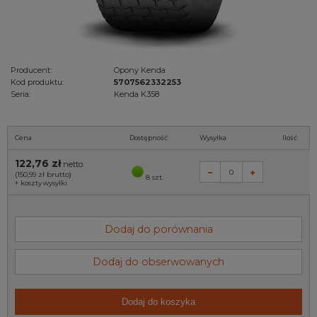
Producent:
Opony Kenda
Kod produktu:
5707562332253
Seria:
Kenda K358
Cena
Dostępność
Wysyłka
Ilość
122,76 zł
netto
(150,99 zł
brutto)
8 szt.
+
koszty wysyłki
Dodaj do porównania
Dodaj do obserwowanych
Dodaj do koszyka