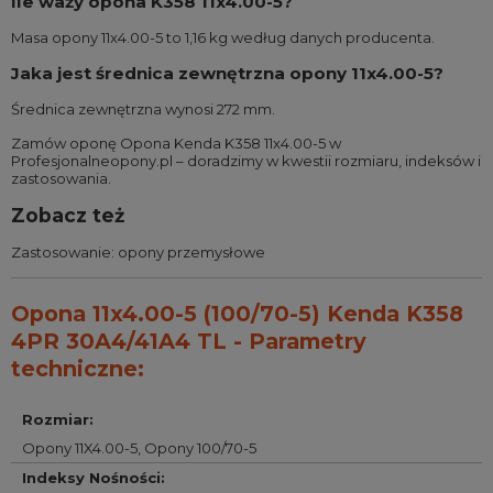
Ile waży opona K358 11x4.00-5?
Masa opony 11x4.00-5 to 1,16 kg według danych producenta.
Jaka jest średnica zewnętrzna opony 11x4.00-5?
Średnica zewnętrzna wynosi 272 mm.
Zamów oponę Opona Kenda K358 11x4.00-5 w
Profesjonalneopony.pl – doradzimy w kwestii rozmiaru, indeksów i
zastosowania.
Zobacz też
Zastosowanie:
opony przemysłowe
Opona 11x4.00-5 (100/70-5) Kenda K358
4PR 30A4/41A4 TL - Parametry
techniczne:
Rozmiar
:
Opony 11X4.00-5
,
Opony 100/70-5
Indeksy Nośności
: