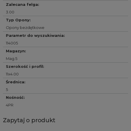
Zalecana felga
:
3.00
Typ Opony
:
Opony bezdętkowe
Parametr do wyszukiwania
:
114005
Magazyn
:
Mag.5
Szerokość i profil
:
11x4.00
Średnica
:
5
Nośność
:
4PR
Zapytaj o produkt