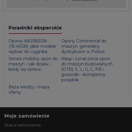
Poradniki eksperckie
Opona 480/85R38
Opony Continental do
(18.4R38): jakie modele
maszyn: generalny
wybrać do ciągnika
dystrybutor w Polsce
Serwis mobilny opon do
Klasy i oznaczenia opon
maszyn – jak działa i
do maszyn budowlanych
kiedy się opłaca
(OTR): E, L, G, C, PR i
gwiazdki - kompletny
poradnik
Baza wiedzy i mapa
oferty
Moje zamówienie
Status zamówienia