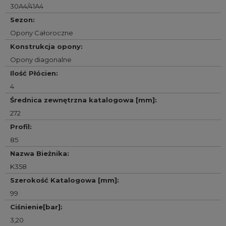
30A4/41A4
Sezon
:
Opony Całoroczne
Konstrukcja opony
:
Opony diagonalne
Ilość Płócien
:
4
Średnica zewnętrzna katalogowa [mm]
:
272
Profil
:
85
Nazwa Bieżnika
:
K358
Szerokość Katalogowa [mm]
:
99
Ciśnienie[bar]
:
3,20