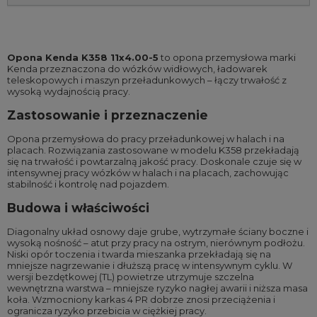
Opona Kenda K358 11x4.00-5
to opona przemysłowa marki
Kenda przeznaczona do wózków widłowych, ładowarek
teleskopowych i maszyn przeładunkowych – łączy trwałość z
wysoką wydajnością pracy.
Zastosowanie i przeznaczenie
Opona przemysłowa do pracy przeładunkowej w halach i na
placach. Rozwiązania zastosowane w modelu K358 przekładają
się na trwałość i powtarzalną jakość pracy. Doskonale czuje się w
intensywnej pracy wózków w halach i na placach, zachowując
stabilność i kontrolę nad pojazdem.
Budowa i właściwości
Diagonalny układ osnowy daje grube, wytrzymałe ściany boczne i
wysoką nośność – atut przy pracy na ostrym, nierównym podłożu.
Niski opór toczenia i twarda mieszanka przekładają się na
mniejsze nagrzewanie i dłuższą pracę w intensywnym cyklu. W
wersji bezdętkowej (TL) powietrze utrzymuje szczelna
wewnętrzna warstwa – mniejsze ryzyko nagłej awarii i niższa masa
koła. Wzmocniony karkas 4 PR dobrze znosi przeciążenia i
ogranicza ryzyko przebicia w ciężkiej pracy.