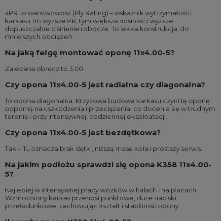
4PR to warstwowość (Ply Rating) – wskaźnik wytrzymałości
karkasu. Im wyższe PR, tym większa nośność i wyższe
dopuszczalne ciśnienie robocze. To lekka konstrukcja, do
mniejszych obciążeń.
Na jaką felgę montować oponę 11x4.00-5?
Zalecana obręcz to 3.00.
Czy opona 11x4.00-5 jest radialna czy diagonalna?
To opona diagonalna. Krzyżowa budowa karkasu czyni tę oponę
odporną na uszkodzenia i przeciążenia, co docenia się w trudnym
terenie i przy intensywnej, codziennej eksploatacji.
Czy opona 11x4.00-5 jest bezdętkowa?
Tak – TL oznacza brak dętki, niższą masę koła i prostszy serwis.
Na jakim podłożu sprawdzi się opona K358 11x4.00-
5?
Najlepiej w intensywnej pracy wózków w halach i na placach.
Wzmocniony karkas przenosi punktowe, duże naciski
przeładunkowe, zachowując kształt i stabilność opony.