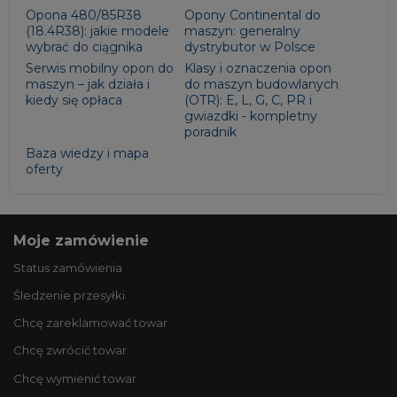
Opona 480/85R38
Opony Continental do
(18.4R38): jakie modele
maszyn: generalny
wybrać do ciągnika
dystrybutor w Polsce
Serwis mobilny opon do
Klasy i oznaczenia opon
maszyn – jak działa i
do maszyn budowlanych
kiedy się opłaca
(OTR): E, L, G, C, PR i
gwiazdki - kompletny
poradnik
Baza wiedzy i mapa
oferty
Moje zamówienie
Status zamówienia
Śledzenie przesyłki
Chcę zareklamować towar
Chcę zwrócić towar
Chcę wymienić towar