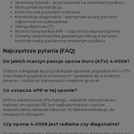
Terenowy bieżnik – przyczepność na zmiennym podłożu
Wytrzymała konstrukcja
Kontrola nad pojazdem w terenie
Konstrukcja diagonalna – wytrzymałe ściany boczne i
odporność na uszkodzenia
Wersja dętkowa (TT)
Wzmocniony karkas 4PR – odporność na przeciążenia
Otwarty układ bieżnika gwarantuje trakcję w terenie i
kontrolę nad pojazdem na zmiennym podłożu.
Najczęstsze pytania (FAQ)
Do jakich maszyn pasuje opona Duro (ATV) 4.00X8?
Dobrze odnajduje się przy obsłudze quadów, pojazdów ATV i UTV
oraz małych pojazdów terenowych. Sprawdza się w trudnym
terenie – na błocie, kamieniach i miękkim gruncie.
Co oznacza 4PR w tej oponie?
4PR to warstwowość (Ply Rating) – wskaźnik wytrzymałości
karkasu. Im wyższe PR, tym większa nośność i wyższe
dopuszczalne ciśnienie robocze. To lekka konstrukcja, do
mniejszych obciążeń.
Czy opona 4.00X8 jest radialna czy diagonalna?
To opona diagonalna. Klasyczna konstrukcja diagonalna stawia na