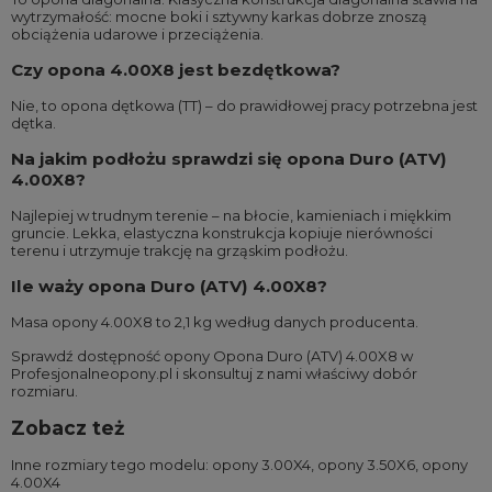
wytrzymałość: mocne boki i sztywny karkas dobrze znoszą
obciążenia udarowe i przeciążenia.
Czy opona 4.00X8 jest bezdętkowa?
Nie, to opona dętkowa (TT) – do prawidłowej pracy potrzebna jest
dętka.
Na jakim podłożu sprawdzi się opona Duro (ATV)
4.00X8?
Najlepiej w trudnym terenie – na błocie, kamieniach i miękkim
gruncie. Lekka, elastyczna konstrukcja kopiuje nierówności
terenu i utrzymuje trakcję na grząskim podłożu.
Ile waży opona Duro (ATV) 4.00X8?
Masa opony 4.00X8 to 2,1 kg według danych producenta.
Sprawdź dostępność opony Opona Duro (ATV) 4.00X8 w
Profesjonalneopony.pl i skonsultuj z nami właściwy dobór
rozmiaru.
Zobacz też
Inne rozmiary tego modelu:
opony 3.00X4
,
opony 3.50X6
,
opony
4.00X4