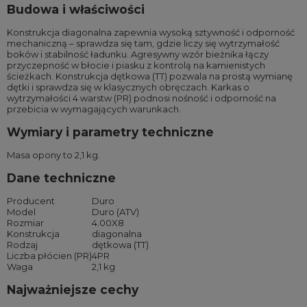
Budowa i właściwości
Konstrukcja diagonalna zapewnia wysoką sztywność i odporność
mechaniczną – sprawdza się tam, gdzie liczy się wytrzymałość
boków i stabilność ładunku. Agresywny wzór bieżnika łączy
przyczepność w błocie i piasku z kontrolą na kamienistych
ścieżkach. Konstrukcja dętkowa (TT) pozwala na prostą wymianę
dętki i sprawdza się w klasycznych obręczach. Karkas o
wytrzymałości 4 warstw (PR) podnosi nośność i odporność na
przebicia w wymagających warunkach.
Wymiary i parametry techniczne
Masa opony to 2,1 kg.
Dane techniczne
Producent
Duro
Model
Duro (ATV)
Rozmiar
4.00X8
Konstrukcja
diagonalna
Rodzaj
dętkowa (TT)
Liczba płócien (PR)
4PR
Waga
2,1 kg
Najważniejsze cechy