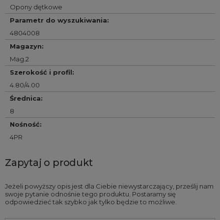
Opony dętkowe
Parametr do wyszukiwania
:
4804008
Magazyn
:
Mag.2
Szerokość i profil
:
4.80/4.00
Średnica
:
8
Nośność
:
4PR
Zapytaj o produkt
Jeżeli powyższy opis jest dla Ciebie niewystarczający, prześlij nam
swoje pytanie odnośnie tego produktu. Postaramy się
odpowiedzieć tak szybko jak tylko będzie to możliwe.