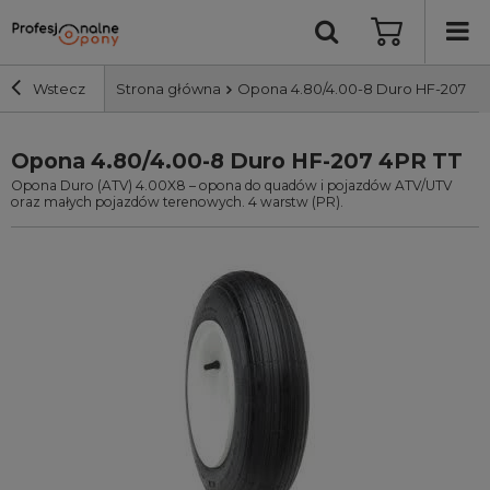
Wstecz
Strona główna
Opona 4.80/4.00-8 Duro HF-207 4P
Opona 4.80/4.00-8 Duro HF-207 4PR TT
Szerokość i profil
Opona Duro (ATV) 4.00X8 – opona do quadów i pojazdów ATV/UTV
oraz małych pojazdów terenowych. 4 warstw (PR).
Średnica
Producent
Bieżnik
Nośność
Wyszukaj