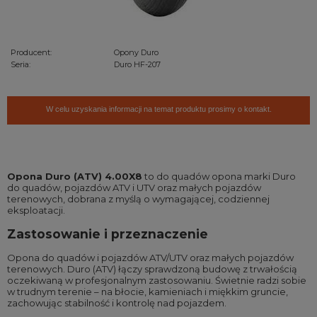
Producent:
Opony Duro
Seria:
Duro HF-207
W celu uzyskania informacji na temat produktu prosimy o kontakt.
Opona Duro (ATV) 4.00X8
to do quadów opona marki Duro
do quadów, pojazdów ATV i UTV oraz małych pojazdów
terenowych, dobrana z myślą o wymagającej, codziennej
eksploatacji.
Zastosowanie i przeznaczenie
Opona do quadów i pojazdów ATV/UTV oraz małych pojazdów
terenowych. Duro (ATV) łączy sprawdzoną budowę z trwałością
oczekiwaną w profesjonalnym zastosowaniu. Świetnie radzi sobie
w trudnym terenie – na błocie, kamieniach i miękkim gruncie,
zachowując stabilność i kontrolę nad pojazdem.