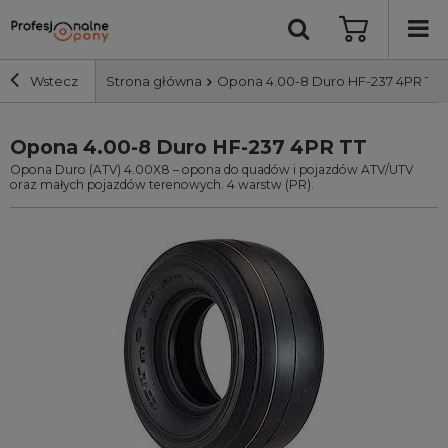
Wstecz
Strona główna
Opona 4.00-8 Duro HF-237 4PR TT
Opona 4.00-8 Duro HF-237 4PR TT
Szerokość i profil
Opona Duro (ATV) 4.00X8 – opona do quadów i pojazdów ATV/UTV
oraz małych pojazdów terenowych. 4 warstw (PR).
Średnica
Producent
Bieżnik
Nośność
Wyszukaj