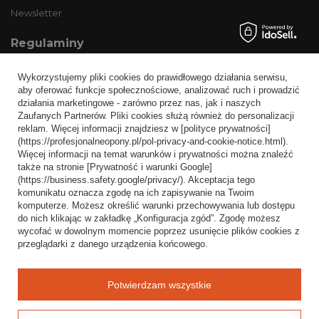
Newsletter
Regulaminy
Informacje o sklepie
Wykorzystujemy pliki cookies do prawidłowego działania serwisu,
Wysyłka
aby oferować funkcje społecznościowe, analizować ruch i prowadzić
działania marketingowe - zarówno przez nas, jak i naszych
Sposoby płatności i prowizje
Zaufanych Partnerów. Pliki cookies służą również do personalizacji
Regulamin
reklam. Więcej informacji znajdziesz w [polityce prywatności]
(https://profesjonalneopony.pl/pol-privacy-and-cookie-notice.html).
Polityka prywatności
Więcej informacji na temat warunków i prywatności można znaleźć
także na stronie [Prywatność i warunki Google]
Odstąpienie od umowy
(https://business.safety.google/privacy/). Akceptacja tego
komunikatu oznacza zgodę na ich zapisywanie na Twoim
Popularne kategorie
komputerze. Możesz określić warunki przechowywania lub dostępu
do nich klikając w zakładkę „Konfiguracja zgód”. Zgodę możesz
Opony bezdętkowe
wycofać w dowolnym momencie poprzez usunięcie plików cookies z
Opony dętkowe
przeglądarki z danego urządzenia końcowego.
Blog
Potwierdzam wszystkie