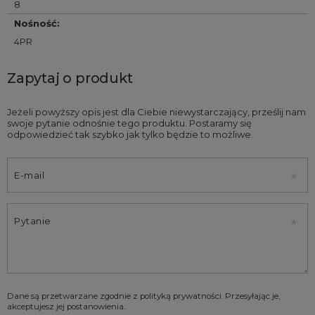
8
Nośność
:
4PR
Zapytaj o produkt
Jeżeli powyższy opis jest dla Ciebie niewystarczający, prześlij nam
swoje pytanie odnośnie tego produktu. Postaramy się
odpowiedzieć tak szybko jak tylko będzie to możliwe.
E-mail
Pytanie
Dane są przetwarzane zgodnie z
polityką prywatności
. Przesyłając je,
akceptujesz jej postanowienia.