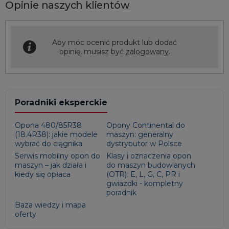
Opinie naszych klientów
Aby móc ocenić produkt lub dodać
opinię, musisz być
zalogowany
.
Poradniki eksperckie
Opona 480/85R38
Opony Continental do
(18.4R38): jakie modele
maszyn: generalny
wybrać do ciągnika
dystrybutor w Polsce
Serwis mobilny opon do
Klasy i oznaczenia opon
maszyn – jak działa i
do maszyn budowlanych
kiedy się opłaca
(OTR): E, L, G, C, PR i
gwiazdki - kompletny
poradnik
Baza wiedzy i mapa
oferty