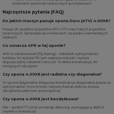
koleinach i pewność na bocznych pochyleniach.
Najczęstsze pytania (FAQ)
Do jakich maszyn pasuje opona Duro (ATV) 4.00X8?
Pasuje do quadów, pojazdów ATV i UTV oraz małych pojazdów
terenowych. Sprawdza się w koleinach, na piasku i kamienistych
szlakach.
Co oznacza 4PR w tej oponie?
4PR to warstwowość (Ply Rating) – wskaźnik wytrzymałości
karkasu. Im wyższe PR, tym większa nośność i wyższe
dopuszczalne ciśnienie robocze. To lekka konstrukcja, do
mniejszych obciążeń.
Czy opona 4.00X8 jest radialna czy diagonalna?
To opona diagonalna. Klasyczna konstrukcja diagonalna stawia na
wytrzymałość: mocne boki i sztywny karkas dobrze znoszą
obciążenia udarowe i przeciążenia.
Czy opona 4.00X8 jest bezdętkowa?
Nie – symbol TT oznacza wersję dętkową, wymagającą dętki (i
zwykle ochraniacza).