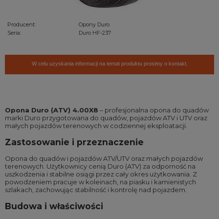
Producent:
Opony Duro
Seria:
Duro HF-237
W celu uzyskania informacji na temat produktu prosimy o kontakt.
Opona Duro (ATV) 4.00X8
– profesjonalna opona do quadów
marki Duro przygotowana do quadów, pojazdów ATV i UTV oraz
małych pojazdów terenowych w codziennej eksploatacji.
Zastosowanie i przeznaczenie
Opona do quadów i pojazdów ATV/UTV oraz małych pojazdów
terenowych. Użytkownicy cenią Duro (ATV) za odporność na
uszkodzenia i stabilne osiągi przez cały okres użytkowania. Z
powodzeniem pracuje w koleinach, na piasku i kamienistych
szlakach, zachowując stabilność i kontrolę nad pojazdem.
Budowa i właściwości