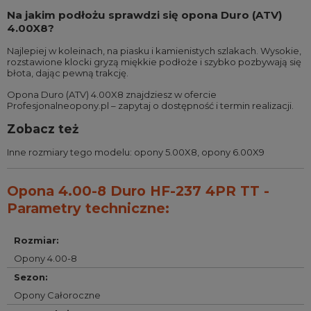
Na jakim podłożu sprawdzi się opona Duro (ATV)
4.00X8?
Najlepiej w koleinach, na piasku i kamienistych szlakach. Wysokie,
rozstawione klocki gryzą miękkie podłoże i szybko pozbywają się
błota, dając pewną trakcję.
Opona Duro (ATV) 4.00X8 znajdziesz w ofercie
Profesjonalneopony.pl – zapytaj o dostępność i termin realizacji.
Zobacz też
Inne rozmiary tego modelu:
opony 5.00X8
,
opony 6.00X9
Opona 4.00-8 Duro HF-237 4PR TT -
Parametry techniczne:
Rozmiar
:
Opony 4.00-8
Sezon
:
Opony Całoroczne