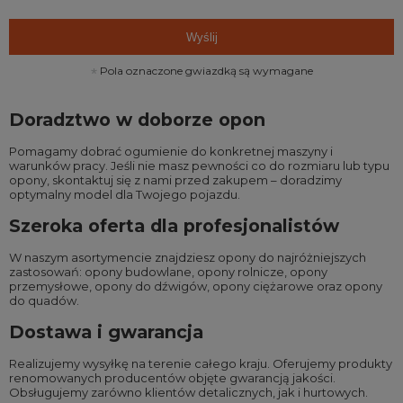
Wyślij
Pola oznaczone gwiazdką są wymagane
Doradztwo w doborze opon
Pomagamy dobrać ogumienie do konkretnej maszyny i
warunków pracy. Jeśli nie masz pewności co do rozmiaru lub typu
opony, skontaktuj się z nami przed zakupem – doradzimy
optymalny model dla Twojego pojazdu.
Szeroka oferta dla profesjonalistów
W naszym asortymencie znajdziesz opony do najróżniejszych
zastosowań:
opony budowlane
,
opony rolnicze
,
opony
przemysłowe
,
opony do dźwigów
,
opony ciężarowe
oraz
opony
do quadów
.
Dostawa i gwarancja
Realizujemy wysyłkę na terenie całego kraju. Oferujemy produkty
renomowanych producentów objęte gwarancją jakości.
Obsługujemy zarówno klientów detalicznych, jak i hurtowych.