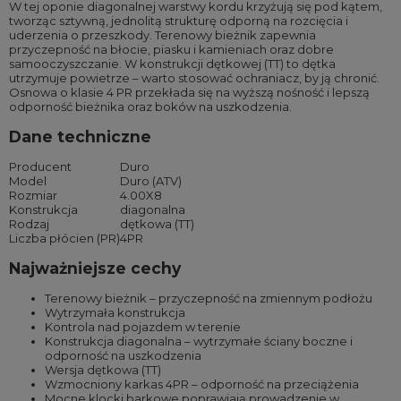
W tej oponie diagonalnej warstwy kordu krzyżują się pod kątem,
tworząc sztywną, jednolitą strukturę odporną na rozcięcia i
uderzenia o przeszkody. Terenowy bieżnik zapewnia
przyczepność na błocie, piasku i kamieniach oraz dobre
samooczyszczanie. W konstrukcji dętkowej (TT) to dętka
utrzymuje powietrze – warto stosować ochraniacz, by ją chronić.
Osnowa o klasie 4 PR przekłada się na wyższą nośność i lepszą
odporność bieżnika oraz boków na uszkodzenia.
Dane techniczne
Producent
Duro
Model
Duro (ATV)
Rozmiar
4.00X8
Konstrukcja
diagonalna
Rodzaj
dętkowa (TT)
Liczba płócien (PR)
4PR
Najważniejsze cechy
Terenowy bieżnik – przyczepność na zmiennym podłożu
Wytrzymała konstrukcja
Kontrola nad pojazdem w terenie
Konstrukcja diagonalna – wytrzymałe ściany boczne i
odporność na uszkodzenia
Wersja dętkowa (TT)
Wzmocniony karkas 4PR – odporność na przeciążenia
Mocne klocki barkowe poprawiają prowadzenie w