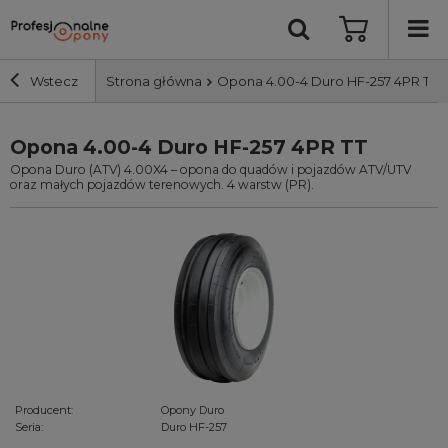
Wstecz
Strona główna
Opona 4.00-4 Duro HF-257 4PR TT
Opona 4.00-4 Duro HF-257 4PR TT
Szerokość i profil
Opona Duro (ATV) 4.00X4 – opona do quadów i pojazdów ATV/UTV
oraz małych pojazdów terenowych. 4 warstw (PR).
Średnica
Producent
Bieżnik
Nośność
Producent:
Opony Duro
Wyszukaj
Seria:
Duro HF-257