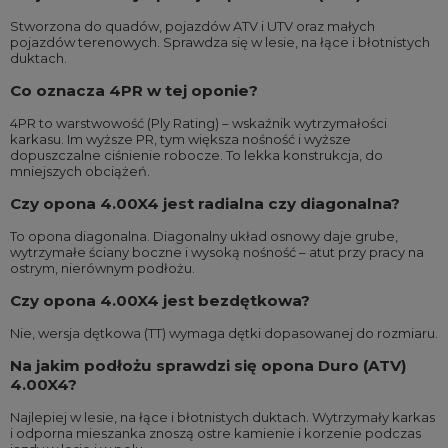
Stworzona do quadów, pojazdów ATV i UTV oraz małych
pojazdów terenowych. Sprawdza się w lesie, na łące i błotnistych
duktach.
Co oznacza 4PR w tej oponie?
4PR to warstwowość (Ply Rating) – wskaźnik wytrzymałości
karkasu. Im wyższe PR, tym większa nośność i wyższe
dopuszczalne ciśnienie robocze. To lekka konstrukcja, do
mniejszych obciążeń.
Czy opona 4.00X4 jest radialna czy diagonalna?
To opona diagonalna. Diagonalny układ osnowy daje grube,
wytrzymałe ściany boczne i wysoką nośność – atut przy pracy na
ostrym, nierównym podłożu.
Czy opona 4.00X4 jest bezdętkowa?
Nie, wersja dętkowa (TT) wymaga dętki dopasowanej do rozmiaru.
Na jakim podłożu sprawdzi się opona Duro (ATV)
4.00X4?
Najlepiej w lesie, na łące i błotnistych duktach. Wytrzymały karkas
i odporna mieszanka znoszą ostre kamienie i korzenie podczas