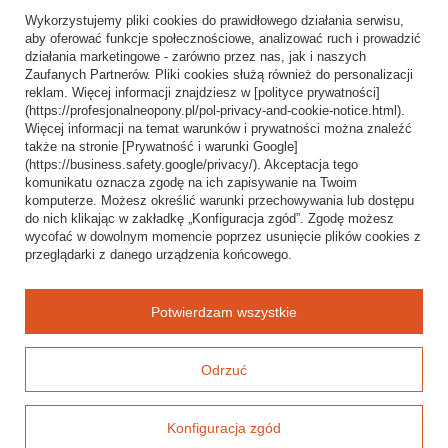
Informacje o sklepie
Wykorzystujemy pliki cookies do prawidłowego działania serwisu,
Wysyłka
aby oferować funkcje społecznościowe, analizować ruch i prowadzić
działania marketingowe - zarówno przez nas, jak i naszych
Sposoby płatności i prowizje
Zaufanych Partnerów. Pliki cookies służą również do personalizacji
Regulamin
reklam. Więcej informacji znajdziesz w [polityce prywatności]
(https://profesjonalneopony.pl/pol-privacy-and-cookie-notice.html).
Polityka prywatności
Więcej informacji na temat warunków i prywatności można znaleźć
także na stronie [Prywatność i warunki Google]
Odstąpienie od umowy
(https://business.safety.google/privacy/). Akceptacja tego
komunikatu oznacza zgodę na ich zapisywanie na Twoim
Popularne kategorie
komputerze. Możesz określić warunki przechowywania lub dostępu
do nich klikając w zakładkę „Konfiguracja zgód”. Zgodę możesz
Opony bezdętkowe
wycofać w dowolnym momencie poprzez usunięcie plików cookies z
Opony dętkowe
przeglądarki z danego urządzenia końcowego.
Blog
Potwierdzam wszystkie
Odrzuć
Konfiguracja zgód
Baza wiedzy i mapa oferty