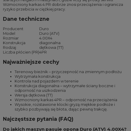
Wzmocniony karkas 4 PR dobrze znosi przeciążenia i ogranicza
ryzyko przebicia w ciężkiej pracy.
Dane techniczne
Producent
Duro
Model
Duro (ATV)
Rozmiar
4.00X4
Konstrukcja
diagonalna
Rodzaj
dętkowa (TT)
Liczba płócien (PR)
4PR
Najważniejsze cechy
Terenowy bieżnik – przyczepność na zmiennym podłożu
Wytrzymała konstrukcja
Kontrola nad pojazdem w terenie
Konstrukcja diagonalna – wytrzymałe ściany boczne i
odporność na uszkodzenia
Wersja dętkowa (TT)
Wzmocniony karkas 4PR – odporność na przeciążenia
Wysokie, rozstawione klocki gryzą miękkie podłoże i
szybko pozbywają się błota, dając pewną trakcję.
Najczęstsze pytania (FAQ)
Do jakich maszyn pasuje opona Duro (ATV) 4.00X4?