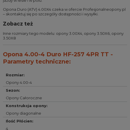
jazdy w lesie i w polu.
Opona Duro (ATV) 4.00X4 czeka w ofercie Profesjonalneopony.pl
– skontaktuj się po szczegóły dostępności i wysyłki.
Zobacz też
Inne rozmiary tego modelu:
opony 3.00X4
,
opony 3.50X6
,
opony
3.50X8
Opona 4.00-4 Duro HF-257 4PR TT -
Parametry techniczne:
Rozmiar
:
Opony 4.00-4
Sezon
:
Opony Całoroczne
Konstrukcja opony
:
Opony diagonalne
Ilość Płócien
:
4