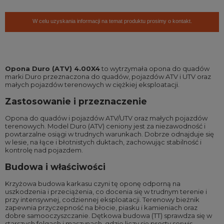
W celu uzyskania informacji na temat produktu prosimy o kontakt.
Opona Duro (ATV) 4.00X4
to wytrzymała opona do quadów
marki Duro przeznaczona do quadów, pojazdów ATV i UTV oraz
małych pojazdów terenowych w ciężkiej eksploatacji.
Zastosowanie i przeznaczenie
Opona do quadów i pojazdów ATV/UTV oraz małych pojazdów
terenowych. Model Duro (ATV) ceniony jest za niezawodność i
powtarzalne osiągi w trudnych warunkach. Dobrze odnajduje się
w lesie, na łące i błotnistych duktach, zachowując stabilność i
kontrolę nad pojazdem.
Budowa i właściwości
Krzyżowa budowa karkasu czyni tę oponę odporną na
uszkodzenia i przeciążenia, co docenia się w trudnym terenie i
przy intensywnej, codziennej eksploatacji. Terenowy bieżnik
zapewnia przyczepność na błocie, piasku i kamieniach oraz
dobre samooczyszczanie. Dętkowa budowa (TT) sprawdza się w
starszych felgach i maszynach, gdzie liczy się prosty serwis.