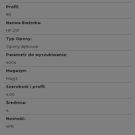
Profil
:
85
Nazwa Bieżnika
:
HF-257
Typ Opony
:
Opony dętkowe
Parametr do wyszukiwania
:
4004
Magazyn
:
Mag.2
Szerokość i profil
:
4.00
Średnica
:
4
Nośność
:
4PR