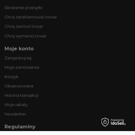
Śledzenie przesyłki
Chcę zareklamować towar
Chcę zwrócić towar
Chcę wymienić towar
Moje konto
Zarejestruj się
Moje zamówienia
Koszyk
Obserwowane
Historia transakcji
Moje rabaty
Newsletter
Regulaminy