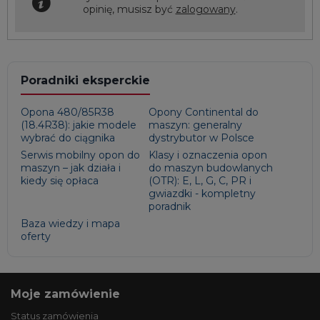
opinię, musisz być
zalogowany
.
Poradniki eksperckie
Opona 480/85R38
Opony Continental do
(18.4R38): jakie modele
maszyn: generalny
wybrać do ciągnika
dystrybutor w Polsce
Serwis mobilny opon do
Klasy i oznaczenia opon
maszyn – jak działa i
do maszyn budowlanych
kiedy się opłaca
(OTR): E, L, G, C, PR i
gwiazdki - kompletny
poradnik
Baza wiedzy i mapa
oferty
Moje zamówienie
Status zamówienia