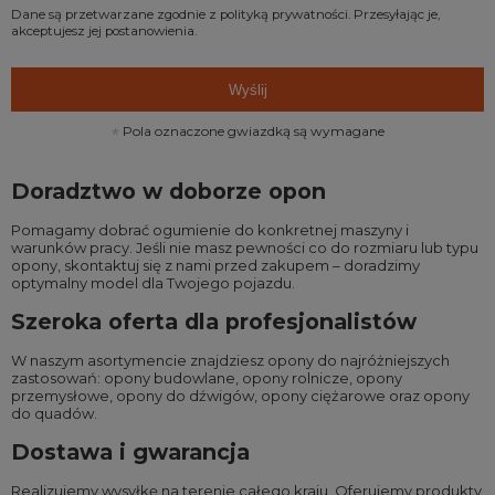
Dane są przetwarzane zgodnie z
polityką prywatności
. Przesyłając je,
akceptujesz jej postanowienia.
Wyślij
Pola oznaczone gwiazdką są wymagane
Doradztwo w doborze opon
Pomagamy dobrać ogumienie do konkretnej maszyny i
warunków pracy. Jeśli nie masz pewności co do rozmiaru lub typu
opony, skontaktuj się z nami przed zakupem – doradzimy
optymalny model dla Twojego pojazdu.
Szeroka oferta dla profesjonalistów
W naszym asortymencie znajdziesz opony do najróżniejszych
zastosowań:
opony budowlane
,
opony rolnicze
,
opony
przemysłowe
,
opony do dźwigów
,
opony ciężarowe
oraz
opony
do quadów
.
Dostawa i gwarancja
Realizujemy wysyłkę na terenie całego kraju. Oferujemy produkty