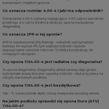
kamieniach i miękkim gruncie.
Co oznacza rozmiar 4.00-4 i jaki ma odpowiednik?
Oznaczenie 4.00-4 czytamy następująco: 4.00 cala to szerokość
przekroju, a 4 cali to średnica obręczy; opona ma budowę
diagonalną.
Co oznacza 2PR w tej oponie?
2PR to warstwowość (Ply Rating) – wskaźnik wytrzymałości
karkasu. Im wyższe PR, tym większa nośność i wyższe
dopuszczalne ciśnienie robocze. To lekka konstrukcja, do
mniejszych obciążeń.
Czy opona 11X4.00-4 jest radialna czy diagonalna?
To opona diagonalna. Diagonalny układ osnowy daje grube,
wytrzymałe ściany boczne i wysoką nośność – atut przy pracy na
ostrym, nierównym podłożu.
Czy opona 11X4.00-4 jest bezdętkowa?
Tak – TL oznacza brak dętki, niższą masę koła i prostszy serwis.
Na jakim podłożu sprawdzi się opona Duro (ATV)
11X4.00-4?