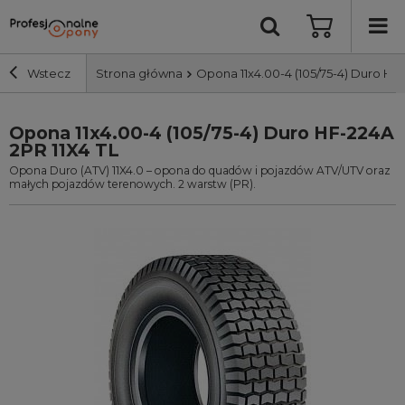
Wstecz
Strona główna
Opona 11x4.00-4 (105/75-4) Duro HF-
Opona 11x4.00-4 (105/75-4) Duro HF-224A
Szerokość i profil
2PR 11X4 TL
Opona Duro (ATV) 11X4.0 – opona do quadów i pojazdów ATV/UTV oraz
Średnica
małych pojazdów terenowych. 2 warstw (PR).
Producent
Bieżnik
Nośność
Wyszukaj