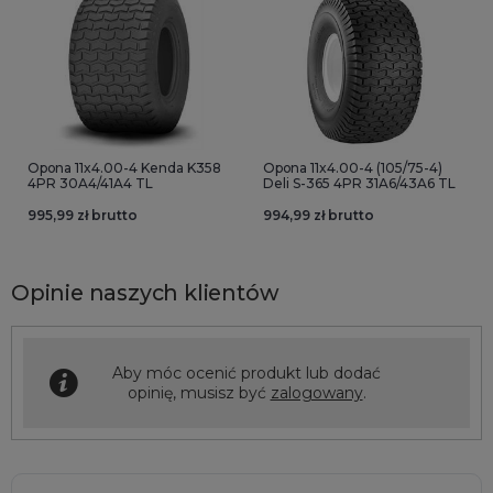
Opona 11x4.00-4 Kenda K358
Opona 11x4.00-4 (105/75-4)
4PR 30A4/41A4 TL
Deli S-365 4PR 31A6/43A6 TL
995,99 zł brutto
994,99 zł brutto
Opinie naszych klientów
Aby móc ocenić produkt lub dodać
opinię, musisz być
zalogowany
.