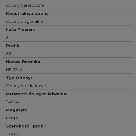
Opony Całoroczne
Konstrukcja opony
:
Opony diagonalne
Ilość Płócien
:
2
Profil
:
85
Nazwa Bieżnika
:
HF-224A
Typ Opony
:
Opony bezdętkowe
Parametr do wyszukiwania
:
114004
Magazyn
:
Mag.2
Szerokość i profil
:
11x4.00