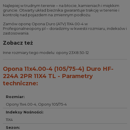
Najlepiej w trudnym terenie – na błocie, kamieniach i miękkim
gruncie. Otwarty układ bieżnika gwarantuje trakcję w terenie i
kontrolę nad pojazdem na zmiennym podłożu.
Zamów oponę Opona Duro (ATV) 11X4.00-4 w
Profesjonalneopony.pl – doradzimy w kwestii rozmiaru, indeksów i
zastosowania.
Zobacz też
Inne rozmiary tego modelu:
opony 23X8.50-12
Opona 11x4.00-4 (105/75-4) Duro HF-
224A 2PR 11X4 TL - Parametry
techniczne:
Rozmiar
:
Opony 11x4.00-4
,
Opony 105/75-4
Indeksy Nośności
:
11X4
Sezon
: