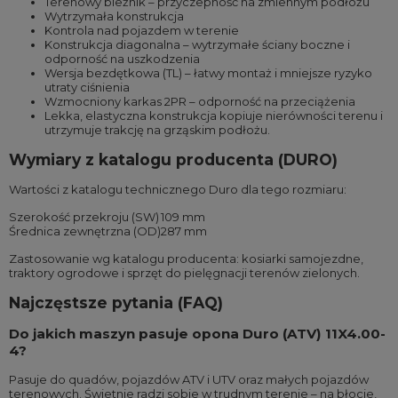
Terenowy bieżnik – przyczepność na zmiennym podłożu
Wytrzymała konstrukcja
Kontrola nad pojazdem w terenie
Konstrukcja diagonalna – wytrzymałe ściany boczne i
odporność na uszkodzenia
Wersja bezdętkowa (TL) – łatwy montaż i mniejsze ryzyko
utraty ciśnienia
Wzmocniony karkas 2PR – odporność na przeciążenia
Lekka, elastyczna konstrukcja kopiuje nierówności terenu i
utrzymuje trakcję na grząskim podłożu.
Wymiary z katalogu producenta (DURO)
Wartości z katalogu technicznego Duro dla tego rozmiaru:
Szerokość przekroju (SW)
109 mm
Średnica zewnętrzna (OD)
287 mm
Zastosowanie wg katalogu producenta: kosiarki samojezdne,
traktory ogrodowe i sprzęt do pielęgnacji terenów zielonych.
Najczęstsze pytania (FAQ)
Do jakich maszyn pasuje opona Duro (ATV) 11X4.00-
4?
Pasuje do quadów, pojazdów ATV i UTV oraz małych pojazdów
terenowych. Świetnie radzi sobie w trudnym terenie – na błocie,