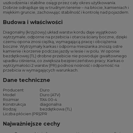
uszkodzenia i stabilne osiągi przez cały okres użytkowania.
Dobrze odnajduje się w trudnym terenie – na błocie, kamieniach i
miękkim gruncie, zachowując stabilność i kontrolę nad pojazdem.
Budowa i właściwości
Diagonalny (krzyżowy) układ warstw kordu daje wyjątkowo
wytrzymałe, odporne na przebicia i otarcia ściany boczne, dzięki
czemu opona znosi ciężką, wymagającą pracę i obciążenia
boczne. Wytrzymały karkas i odporna mieszanka znoszą ostre
kamienie i korzenie podczas jazdy w lesie i w polu. W oponie
bezdętkowej (TL) drobne przebicie nie powoduje gwałtownego
upadku ciśnienia, co zwiększa bezpieczeństwo pracy. Karkas o
wytrzymałości 2 warstw (PR) podnosi nośność i odporność na
przebicia w wymagających warunkach.
Dane techniczne
Producent
Duro
Model
Duro (ATV)
Rozmiar
11X4.00-4
Konstrukcja
diagonalna
Rodzaj
bezdętkowa (TL)
Liczba płócien (PR)
2PR
Najważniejsze cechy