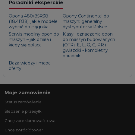
Poradniki eksperckie
Opona 480/85R38
Opony Continental do
(18.4R38): jakie modele
maszyn: generalny
wybrać do ciągnika
dystrybutor w Polsce
Serwis mobilny opon do
Klasy i oznaczenia opon
maszyn – jak działa i
do maszyn budowlanych
kiedy się opłaca
(OTR): E, L, G, C, PR i
gwiazdki - kompletny
poradnik
Baza wiedzy i mapa
oferty
Moje zamówienie
Status zamówienia
Śledzenie przesyłki
Chcę zareklamować towar
Chcę zwrócić towar