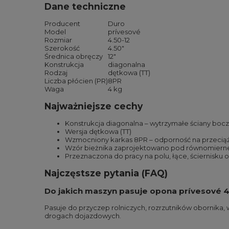
Dane techniczne
Producent
Duro
Model
prívesové
Rozmiar
4.50-12
Szerokość
4.50″
Średnica obręczy
12″
Konstrukcja
diagonalna
Rodzaj
dętkowa (TT)
Liczba płócien (PR)
8PR
Waga
4 kg
Najważniejsze cechy
Konstrukcja diagonalna – wytrzymałe ściany boc
Wersja dętkowa (TT)
Wzmocniony karkas 8PR – odporność na przecią
Wzór bieżnika zaprojektowano pod równomierne z
Przeznaczona do pracy na polu, łące, ściernisk
Najczęstsze pytania (FAQ)
Do jakich maszyn pasuje opona prívesové 4
Pasuje do przyczep rolniczych, rozrzutników obornika, 
drogach dojazdowych.