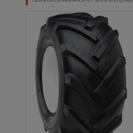
Opona Duro prívesové 4.50-12 – opona do przyczep r