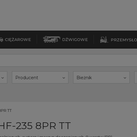
CIĘŻAROWE
DŹWIGOWE
PRZEMYSŁ
Producent
Bieżnik
8PR TT
 HF-235 8PR TT