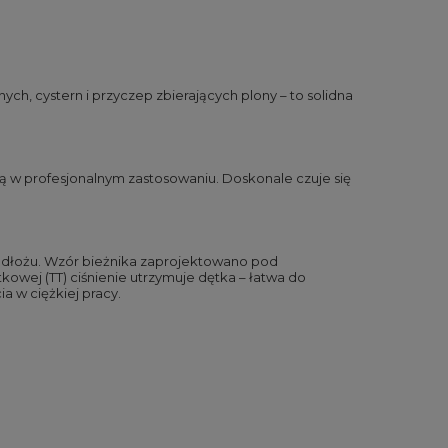
ch, cystern i przyczep zbierających plony – to solidna
ą w profesjonalnym zastosowaniu. Doskonale czuje się
podłożu. Wzór bieżnika zaprojektowano pod
owej (TT) ciśnienie utrzymuje dętka – łatwa do
 w ciężkiej pracy.