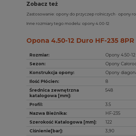
Zobacz też
Zastosowanie:
opony do przyczep rolniczych
·
opony ro
Inne rozmiary tego modelu:
opony 4.00-12
Opona 4.50-12 Duro HF-235 8PR 
Rozmiar
:
Opony 4.50-12
Sezon
:
Opony Całoro
Konstrukcja opony
:
Opony diagon
Ilość Płócien
:
8
Średnica zewnętrzna 
548
katalogowa [mm]
:
Profil
:
3.5
Nazwa Bieżnika
:
HF-235
Szerokość Katalogowa [mm]
:
122
Ciśnienie[bar]
:
3,90