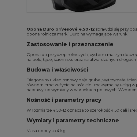
Opona Duro prívesové 4.50-12
sprawdzi się przy obs
opona rolnicza marki Duro na wymagające warunki.
Zastosowanie i przeznaczenie
Opona do przyczep rolniczych, cystern i maszyn docze
na polu, łące, ściernisku oraz na utwardzonych drogac
Budowa i właściwości
Diagonalny układ osnowy daje grube, wytrzymałe ścian
równomierne zużycie na asfalcie i maksymalny uciąg w p
naprawy lub wymiany w warunkach polowych. Wzmocniony 
Nośność i parametry pracy
W rozmiarze 4.50-12 oznacza to szerokość 4.50 cali i śred
Wymiary i parametry techniczne
Masa opony to 4 kg.