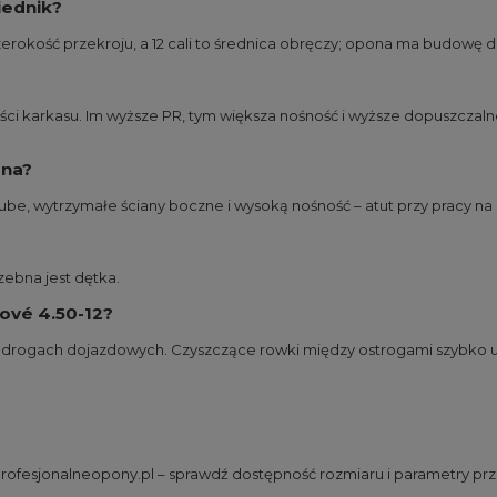
iednik?
zerokość przekroju, a 12 cali to średnica obręczy; opona ma budowę d
ści karkasu. Im wyższe PR, tym większa nośność i wyższe dopuszczaln
lna?
be, wytrzymałe ściany boczne i wysoką nośność – atut przy pracy n
zebna jest dętka.
ové 4.50-12?
ch drogach dojazdowych. Czyszczące rowki między ostrogami szybko us
 Profesjonalneopony.pl – sprawdź dostępność rozmiaru i parametry p