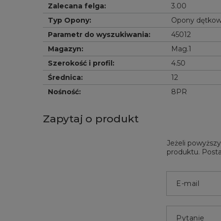
Zalecana felga
:
3.00
Typ Opony
:
Opony dętko
Parametr do wyszukiwania
:
45012
Magazyn
:
Mag.1
Szerokość i profil
:
4.50
Średnica
:
12
Nośność
:
8PR
Zapytaj o produkt
Jeżeli powyższy
produktu. Posta
E-mail
Pytanie