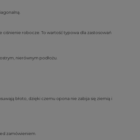
iagonalną.
e ciśnienie robocze. To wartość typowa dla zastosowań
a ostrym, nierównym podłożu.
uwają błoto, dzięki czemu opona nie zabija się ziemią i
rzed zamówieniem.