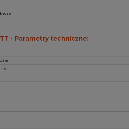
lnicze
TT - Parametry techniczne:
czne
alne