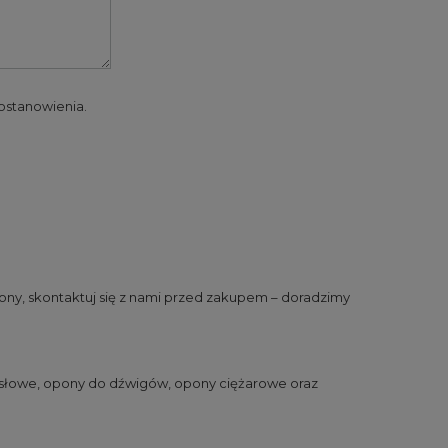
 postanowienia.
ny, skontaktuj się z nami przed zakupem – doradzimy
słowe
,
opony do dźwigów
,
opony ciężarowe
oraz