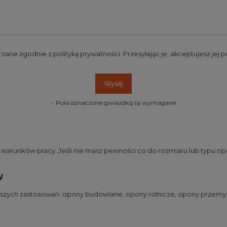
rzane zgodnie z
polityką prywatności
. Przesyłając je, akceptujesz jej
Wyślij
Pola oznaczone gwiazdką są wymagane
runków pracy. Jeśli nie masz pewności co do rozmiaru lub typu opo
w
jszych zastosowań:
opony budowlane
,
opony rolnicze
,
opony przemy