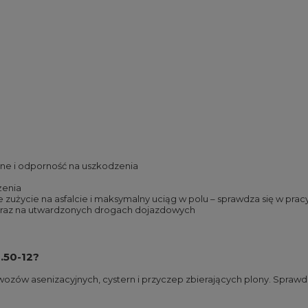
zne i odporność na uszkodzenia
żenia
użycie na asfalcie i maksymalny uciąg w polu – sprawdza się w pra
u oraz na utwardzonych drogach dojazdowych
.50-12?
wozów asenizacyjnych, cystern i przyczep zbierających plony. Sprawdz