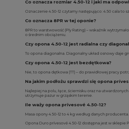
Co oznacza rozmiar 4.50-12 i jaki ma odpow
Oznaczenie 4.50-12 czytamy następująco: 4.50 cala to s
Co oznacza 8PR w tej oponie?
8PR to warstwowość (Ply Rating) – wskaźnik wytrzymało
o średnim obciążeniu.
Czy opona 4.50-12 jest radialna czy diagona
To opona diagonalna. Diagonalny układ osnowy daje gru
Czy opona 4.50-12 jest bezdętkowa?
Nie, to opona dętkowa (TT) – do prawidłowej pracy potr
Na jakim podłożu sprawdzi się opona príves
Najlepiej na polu, łące, ściernisku oraz na utwardzony
utrzymuje pazur w grząskim terenie.
Ile waży opona prívesové 4.50-12?
Masa opony 4.50-12 to 4 kg według danych producenta.
Opona Duro prívesové 4.50-12 dostępna jest w sklepie