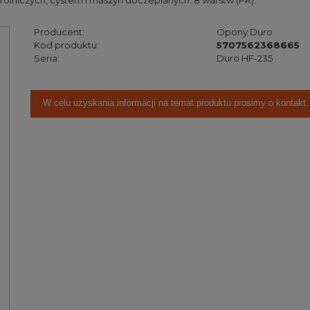
olniczych, cystern i maszyn doczepianych. 8 warstw (PR).
Producent:
Opony Duro
Kod produktu:
5707562368665
Seria:
Duro HF-235
W celu uzyskania informacji na temat produktu prosimy o kontakt.