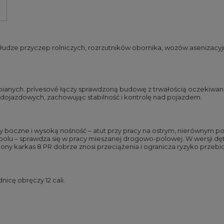
łudze przyczep rolniczych, rozrzutników obornika, wozów asenizacyjny
pianych. prívesové łączy sprawdzoną budowę z trwałością oczekiwan
h dojazdowych, zachowując stabilność i kontrolę nad pojazdem.
y boczne i wysoką nośność – atut przy pracy na ostrym, nierównym 
olu – sprawdza się w pracy mieszanej drogowo-polowej. W wersji dętk
karkas 8 PR dobrze znosi przeciążenia i ogranicza ryzyko przebicia
nicę obręczy 12 cali.