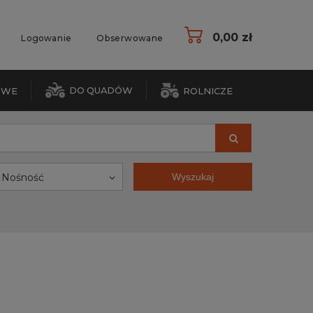
0,00 zł
Logowanie
Obserwowane
DO QUADÓW
OWE
ROLNICZE
Nośność
Wyszukaj