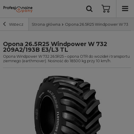
Wstecz
Strona główna
Opona 26.5R25 Windpower W 732 20
Opona 26.5R25 Windpower W 732
Szerokość i profil
209A2/193B E3/L3 TL
Opona Windpower W 732 26.5R25 – opona OTR do wozideł i transportu
Średnica
ziemnego (earthmover). Nośność do 18500 kg przy 10 km/h.
Producent
Bieżnik
Nośność
Wyszukaj