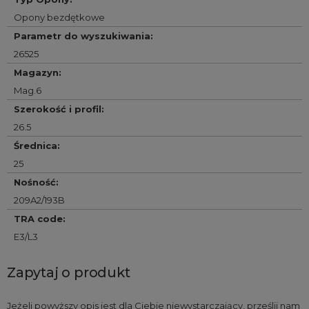
Opony bezdętkowe
Parametr do wyszukiwania
:
26525
Magazyn
:
Mag.6
Szerokość i profil
:
26.5
Średnica
:
25
Nośność
:
209A2/193B
TRA code
:
E3/L3
Zapytaj o produkt
Jeżeli powyższy opis jest dla Ciebie niewystarczający, prześlij nam