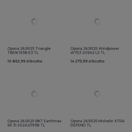
Opona 26.5R25 Triangle
Opona 26.5R25 Windpower
TB516 193B E3 TL
W753 209A2 L5 TL
10 862,99 zł brutto
14 275,99 zł brutto
Opona 26.5R25 BKT Earthmax
Opona 26.5R25 Michelin XTRA
SR 31 202A2/193B TL
DEFEND TL