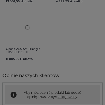
13 568,99 zł brutto
4 382,99 zł brutto
Opona 26.5R25 Triangle
TB598S 193B TL
11 005,99 zł brutto
Opinie naszych klientów
Aby móc ocenić produkt lub dodać
opinię, musisz być
zalogowany
.