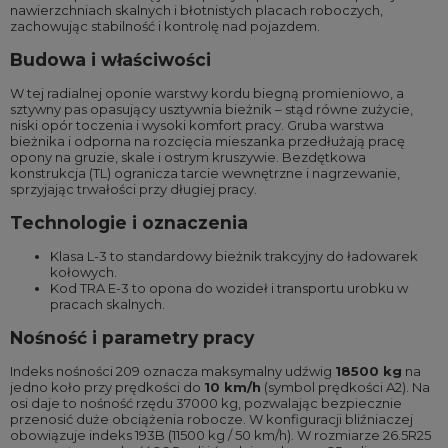
nawierzchniach skalnych i błotnistych placach roboczych,
zachowując stabilność i kontrolę nad pojazdem.
Budowa i właściwości
W tej radialnej oponie warstwy kordu biegną promieniowo, a
sztywny pas opasujący usztywnia bieżnik – stąd równe zużycie,
niski opór toczenia i wysoki komfort pracy. Gruba warstwa
bieżnika i odporna na rozcięcia mieszanka przedłużają pracę
opony na gruzie, skale i ostrym kruszywie. Bezdętkowa
konstrukcja (TL) ogranicza tarcie wewnętrzne i nagrzewanie,
sprzyjając trwałości przy długiej pracy.
Technologie i oznaczenia
Klasa L-3 to standardowy bieżnik trakcyjny do ładowarek
kołowych.
Kod TRA E-3 to opona do wozideł i transportu urobku w
pracach skalnych.
Nośność i parametry pracy
Indeks nośności 209 oznacza maksymalny udźwig
18500 kg
na
jedno koło przy prędkości do
10 km/h
(symbol prędkości A2). Na
osi daje to nośność rzędu 37000 kg, pozwalając bezpiecznie
przenosić duże obciążenia robocze. W konfiguracji bliźniaczej
obowiązuje indeks 193B (11500 kg / 50 km/h). W rozmiarze 26.5R25