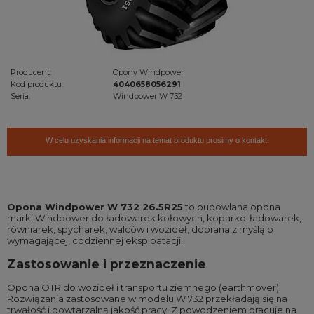
Producent:
Opony Windpower
Kod produktu:
4040658056291
Seria:
Windpower W 732
W celu uzyskania informacji na temat produktu prosimy o kontakt.
Opona Windpower W 732 26.5R25
to budowlana opona
marki Windpower do ładowarek kołowych, koparko-ładowarek,
równiarek, spycharek, walców i wozideł, dobrana z myślą o
wymagającej, codziennej eksploatacji.
Zastosowanie i przeznaczenie
Opona OTR do wozideł i transportu ziemnego (earthmover).
Rozwiązania zastosowane w modelu W 732 przekładają się na
trwałość i powtarzalną jakość pracy. Z powodzeniem pracuje na