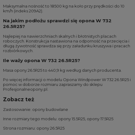
Maksymalna nośność to 18500 kg na koło przy prędkości do 10
km/h (indeks 209A2).
Na jakim podłożu sprawdzi się opona W 732
26.5R25?
Najlepiej na nawierzchniach skalnych i błotnistych placach
roboczych. Konstrukcja nastawiona na odporność na przecięcia i
długą żywotność sprawdza się przy załadunku kruszywa i pracach
rozbiórkowych.
Ile waży opona W 732 26.5R25?
Masa opony 26.5R25 to 440,9 kg według danych producenta.
Po więcej informacji o modelu Opona Windpower W 732 26.5R25 i
pomoc w doborze rozmiaru zapraszamy do sklepu
Profesjonalneopony.pl.
Zobacz też
Zastosowanie:
opony budowlane
Inne rozmiary tego modelu:
opony 15.5R25
,
opony 17.5R25
Strona rozmiaru:
opony 26.5R25