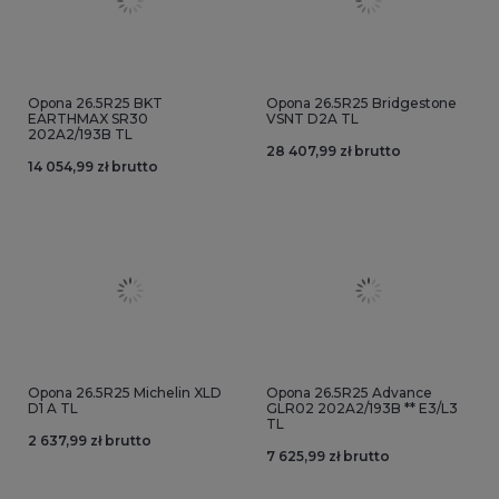
Opona 26.5R25 BKT
Opona 26.5R25 Bridgestone
EARTHMAX SR30
VSNT D2A TL
202A2/193B TL
28 407,99 zł brutto
14 054,99 zł brutto
Opona 26.5R25 Michelin XLD
Opona 26.5R25 Advance
D1 A TL
GLR02 202A2/193B ** E3/L3
TL
2 637,99 zł brutto
7 625,99 zł brutto