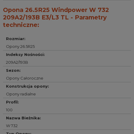
Opona 26.5R25 Windpower W 732
209A2/193B E3/L3 TL - Parametry
techniczne:
Rozmiar
:
Opony 26.5R25
Indeksy Nośności
:
209A2/193B
Sezon
:
Opony Całoroczne
Konstrukcja opony
:
Opony radialne
Profil
:
100
Nazwa Bieżnika
:
W 732
Typ Opony
: