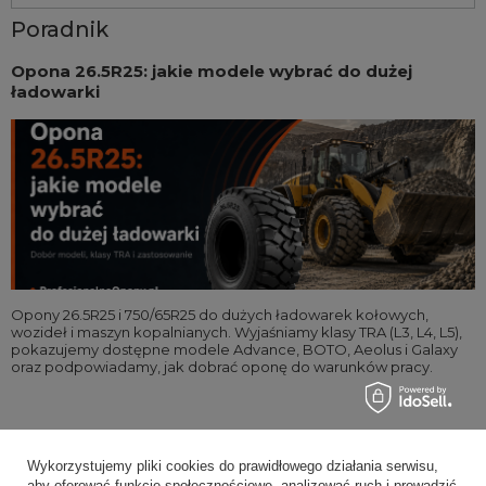
Poradnik
Opona 26.5R25: jakie modele wybrać do dużej
ładowarki
Opony 26.5R25 i 750/65R25 do dużych ładowarek kołowych,
wozideł i maszyn kopalnianych. Wyjaśniamy klasy TRA (L3, L4, L5),
pokazujemy dostępne modele Advance, BOTO, Aeolus i Galaxy
oraz podpowiadamy, jak dobrać oponę do warunków pracy.
Wykorzystujemy pliki cookies do prawidłowego działania serwisu,
Poradniki eksperckie
aby oferować funkcje społecznościowe, analizować ruch i prowadzić