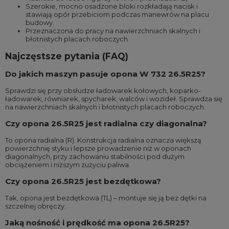
Szerokie, mocno osadzone bloki rozkładają nacisk i
stawiają opór przebiciom podczas manewrów na placu
budowy.
Przeznaczona do pracy na nawierzchniach skalnych i
błotnistych placach roboczych
Najczęstsze pytania (FAQ)
Do jakich maszyn pasuje opona W 732 26.5R25?
Sprawdzi się przy obsłudze ładowarek kołowych, koparko-
ładowarek, równiarek, spycharek, walców i wozideł. Sprawdza się
na nawierzchniach skalnych i błotnistych placach roboczych.
Czy opona 26.5R25 jest radialna czy diagonalna?
To opona radialna (R). Konstrukcja radialna oznacza większą
powierzchnię styku i lepsze prowadzenie niż w oponach
diagonalnych, przy zachowaniu stabilności pod dużym
obciążeniem i niższym zużyciu paliwa.
Czy opona 26.5R25 jest bezdętkowa?
Tak, opona jest bezdętkowa (TL) – montuje się ją bez dętki na
szczelnej obręczy.
Jaką nośność i prędkość ma opona 26.5R25?