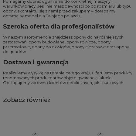
Pomagamy dobrać ogumienie do konkretnej maszyny i
warunków pracy. Jeśli nie masz pewności co do rozmiaru lub typu
opony, skontaktuj się z nami przed zakupem – doradzimy
optymalny model dla Twojego pojazdu.
Szeroka oferta dla profesjonalistów
W naszym asortymencie znajdziesz opony do najróżniejszych
zastosowań:
opony budowlane
,
opony rolnicze
,
opony
przemysłowe
,
opony do dźwigów
,
opony ciężarowe
oraz
opony
do quadów
.
Dostawa i gwarancja
Realizujemy wysyłkę na terenie całego kraju. Oferujemy produkty
renomowanych producentów objęte gwarancją jakości.
Obsługujemy zarówno klientów detalicznych, jak i hurtowych.
Zobacz również