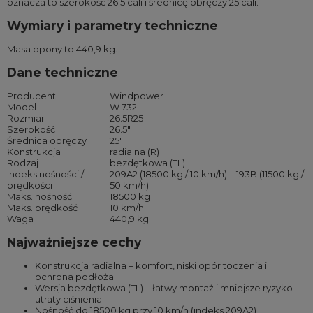
oznacza to szerokość 26.5 cali i średnicę obręczy 25 cali.
Wymiary i parametry techniczne
Masa opony to 440,9 kg.
Dane techniczne
Producent
Windpower
Model
W 732
Rozmiar
26.5R25
Szerokość
26.5″
Średnica obręczy
25″
Konstrukcja
radialna (R)
Rodzaj
bezdętkowa (TL)
Indeks nośności /
209A2 (18500 kg / 10 km/h) – 193B (11500 kg /
prędkości
50 km/h)
Maks. nośność
18500 kg
Maks. prędkość
10 km/h
Waga
440,9 kg
Najważniejsze cechy
Konstrukcja radialna – komfort, niski opór toczenia i
ochrona podłoża
Wersja bezdętkowa (TL) – łatwy montaż i mniejsze ryzyko
utraty ciśnienia
Nośność do 18500 kg przy 10 km/h (indeks 209A2)