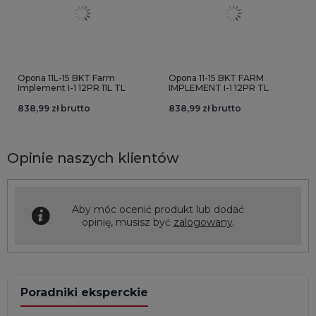
Opona 11L-15 BKT Farm
Opona 11-15 BKT FARM
Implement I-1 12PR 11L TL
IMPLEMENT I-1 12PR TL
838,99 zł brutto
838,99 zł brutto
Opinie naszych klientów
Aby móc ocenić produkt lub dodać
opinię, musisz być
zalogowany
.
Poradniki eksperckie