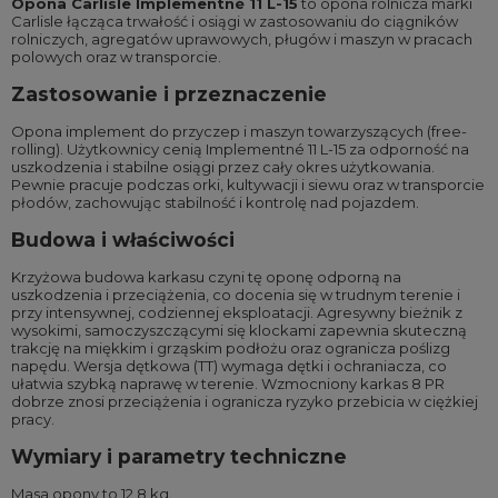
Opona Carlisle Implementné 11 L-15
to opona rolnicza marki
Carlisle łącząca trwałość i osiągi w zastosowaniu do ciągników
rolniczych, agregatów uprawowych, pługów i maszyn w pracach
polowych oraz w transporcie.
Zastosowanie i przeznaczenie
Opona implement do przyczep i maszyn towarzyszących (free-
rolling). Użytkownicy cenią Implementné 11 L-15 za odporność na
uszkodzenia i stabilne osiągi przez cały okres użytkowania.
Pewnie pracuje podczas orki, kultywacji i siewu oraz w transporcie
płodów, zachowując stabilność i kontrolę nad pojazdem.
Budowa i właściwości
Krzyżowa budowa karkasu czyni tę oponę odporną na
uszkodzenia i przeciążenia, co docenia się w trudnym terenie i
przy intensywnej, codziennej eksploatacji. Agresywny bieżnik z
wysokimi, samoczyszczącymi się klockami zapewnia skuteczną
trakcję na miękkim i grząskim podłożu oraz ogranicza poślizg
napędu. Wersja dętkowa (TT) wymaga dętki i ochraniacza, co
ułatwia szybką naprawę w terenie. Wzmocniony karkas 8 PR
dobrze znosi przeciążenia i ogranicza ryzyko przebicia w ciężkiej
pracy.
Wymiary i parametry techniczne
Masa opony to 12,8 kg.