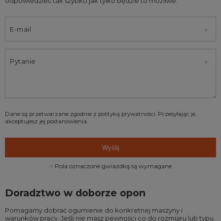
odpowiedzieć tak szybko jak tylko będzie to możliwe.
E-mail
Pytanie
Dane są przetwarzane zgodnie z
polityką prywatności
. Przesyłając je,
akceptujesz jej postanowienia.
Wyślij
Pola oznaczone gwiazdką są wymagane
Doradztwo w doborze opon
Pomagamy dobrać ogumienie do konkretnej maszyny i
warunków pracy. Jeśli nie masz pewności co do rozmiaru lub typu