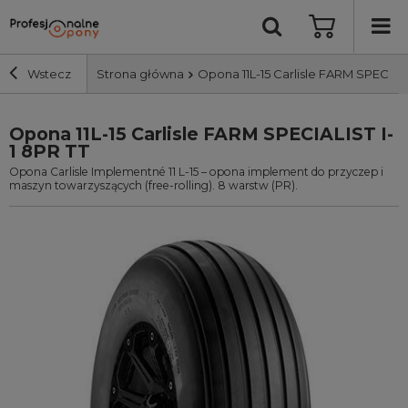
Wstecz
Strona główna
Opona 11L-15 Carlisle FARM SPECIALI
Opona 11L-15 Carlisle FARM SPECIALIST I-
Szerokość i profil
1 8PR TT
Opona Carlisle Implementné 11 L-15 – opona implement do przyczep i
Średnica
maszyn towarzyszących (free-rolling). 8 warstw (PR).
Producent
Bieżnik
Nośność
Wyszukaj