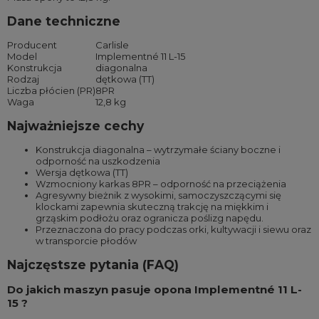
Dane techniczne
Producent
Carlisle
Model
Implementné 11 L-15
Konstrukcja
diagonalna
Rodzaj
dętkowa (TT)
Liczba płócien (PR)
8PR
Waga
12,8 kg
Najważniejsze cechy
Konstrukcja diagonalna – wytrzymałe ściany boczne i
odporność na uszkodzenia
Wersja dętkowa (TT)
Wzmocniony karkas 8PR – odporność na przeciążenia
Agresywny bieżnik z wysokimi, samoczyszczącymi się
klockami zapewnia skuteczną trakcję na miękkim i
grząskim podłożu oraz ogranicza poślizg napędu.
Przeznaczona do pracy podczas orki, kultywacji i siewu oraz
w transporcie płodów
Najczęstsze pytania (FAQ)
Do jakich maszyn pasuje opona Implementné 11 L-
15 ?