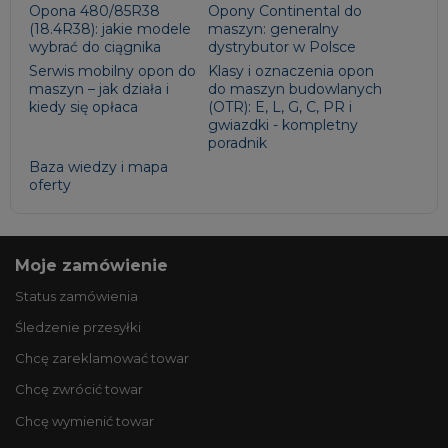
Opona 480/85R38
Opony Continental do
(18.4R38): jakie modele
maszyn: generalny
wybrać do ciągnika
dystrybutor w Polsce
Serwis mobilny opon do
Klasy i oznaczenia opon
maszyn – jak działa i
do maszyn budowlanych
kiedy się opłaca
(OTR): E, L, G, C, PR i
gwiazdki - kompletny
poradnik
Baza wiedzy i mapa
oferty
Moje zamówienie
Status zamówienia
Śledzenie przesyłki
Chcę zareklamować towar
Chcę zwrócić towar
Chcę wymienić towar