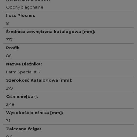
Opony diagonalne
Ilość Płócien
:
8
Średnica zewnętrzna katalogowa [mm]
:
777
Profil
:
80
Nazwa Bieżnika
:
Farm Specialist I-1
Szerokość Katalogowa [mm]
:
279
Ciśnienie[bar]
:
2,48
Wysokość bieżnika [mm]
:
7.1
Zalecana felga
:
8.0