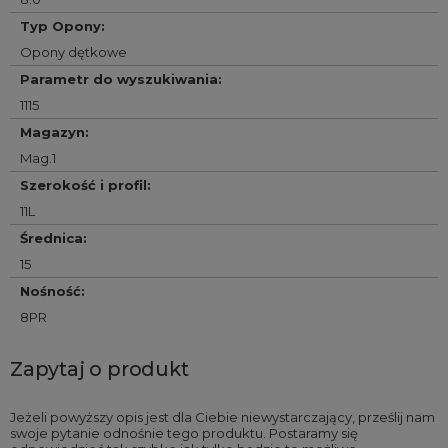
Typ Opony
:
Opony dętkowe
Parametr do wyszukiwania
:
1115
Magazyn
:
Mag.1
Szerokość i profil
:
11L
Średnica
:
15
Nośność
:
8PR
Zapytaj o produkt
Jeżeli powyższy opis jest dla Ciebie niewystarczający, prześlij nam
swoje pytanie odnośnie tego produktu. Postaramy się