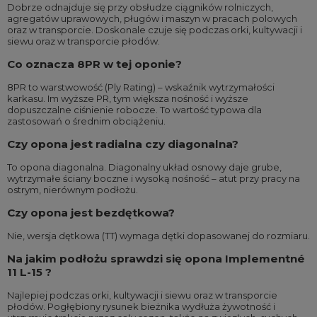
Dobrze odnajduje się przy obsłudze ciągników rolniczych,
agregatów uprawowych, pługów i maszyn w pracach polowych
oraz w transporcie. Doskonale czuje się podczas orki, kultywacji i
siewu oraz w transporcie płodów.
Co oznacza 8PR w tej oponie?
8PR to warstwowość (Ply Rating) – wskaźnik wytrzymałości
karkasu. Im wyższe PR, tym większa nośność i wyższe
dopuszczalne ciśnienie robocze. To wartość typowa dla
zastosowań o średnim obciążeniu.
Czy opona jest radialna czy diagonalna?
To opona diagonalna. Diagonalny układ osnowy daje grube,
wytrzymałe ściany boczne i wysoką nośność – atut przy pracy na
ostrym, nierównym podłożu.
Czy opona jest bezdętkowa?
Nie, wersja dętkowa (TT) wymaga dętki dopasowanej do rozmiaru.
Na jakim podłożu sprawdzi się opona Implementné
11 L-15 ?
Najlepiej podczas orki, kultywacji i siewu oraz w transporcie
płodów. Pogłębiony rysunek bieżnika wydłuża żywotność i