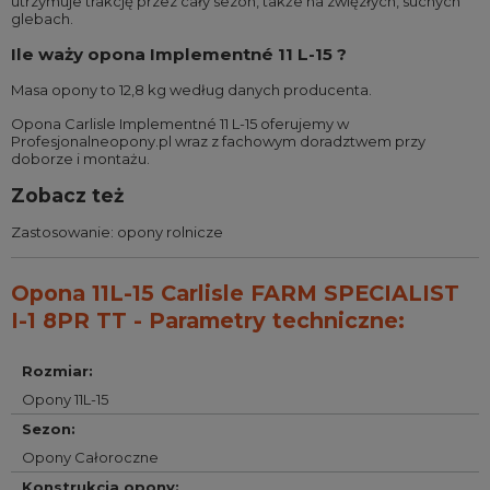
utrzymuje trakcję przez cały sezon, także na zwięzłych, suchych
glebach.
Ile waży opona Implementné 11 L-15 ?
Masa opony to 12,8 kg według danych producenta.
Opona Carlisle Implementné 11 L-15 oferujemy w
Profesjonalneopony.pl wraz z fachowym doradztwem przy
doborze i montażu.
Zobacz też
Zastosowanie:
opony rolnicze
Opona 11L-15 Carlisle FARM SPECIALIST
I-1 8PR TT - Parametry techniczne:
Rozmiar
:
Opony 11L-15
Sezon
:
Opony Całoroczne
Konstrukcja opony
: