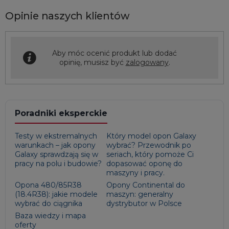
Opinie naszych klientów
Aby móc ocenić produkt lub dodać
opinię, musisz być
zalogowany
.
Poradniki eksperckie
Testy w ekstremalnych
Który model opon Galaxy
warunkach – jak opony
wybrać? Przewodnik po
Galaxy sprawdzają się w
seriach, który pomoże Ci
pracy na polu i budowie?
dopasować oponę do
maszyny i pracy.
Opona 480/85R38
Opony Continental do
(18.4R38): jakie modele
maszyn: generalny
wybrać do ciągnika
dystrybutor w Polsce
Baza wiedzy i mapa
oferty