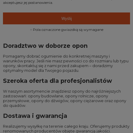
akceptujesz jej postanowienia.
Wyślij
Pola oznaczone gwiazdką są wymagane
Doradztwo w doborze opon
Pomagamy dobrać ogumienie do konkretnej maszyny i
warunków pracy. Jeśli nie masz pewności co do rozmiaru lub typu
opony, skontaktuj się z nami przed zakupem – doradzimy
optymalny model dla Twojego pojazdu.
Szeroka oferta dla profesjonalistów
W naszym asortymencie znajdziesz opony do najróżniejszych
zastosowań:
opony budowlane
,
opony rolnicze
,
opony
przemysłowe
,
opony do dźwigów
,
opony ciężarowe
oraz
opony
do quadów
.
Dostawa i gwarancja
Realizujemy wysyłkę na terenie całego kraju. Oferujemy produkty
renomowanych producentów objęte gwarancją jakości.