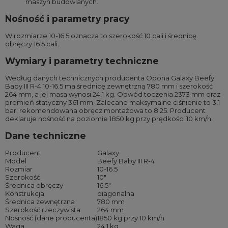
maszyn budowlanych.
Nośność i parametry pracy
W rozmiarze 10-16.5 oznacza to szerokość 10 cali i średnicę
obręczy 16.5 cali.
Wymiary i parametry techniczne
Według danych technicznych producenta Opona Galaxy Beefy
Baby III R-4 10-16.5 ma średnicę zewnętrzną 780 mm i szerokość
264 mm, a jej masa wynosi 24,1 kg. Obwód toczenia 2373 mm oraz
promień statyczny 361 mm. Zalecane maksymalne ciśnienie to 3,1
bar; rekomendowana obręcz montażowa to 8.25. Producent
deklaruje nośność na poziomie 1850 kg przy prędkości 10 km/h.
Dane techniczne
Producent
Galaxy
Model
Beefy Baby III R-4
Rozmiar
10-16.5
Szerokość
10″
Średnica obręczy
16.5″
Konstrukcja
diagonalna
Średnica zewnętrzna
780 mm
Szerokość rzeczywista
264 mm
Nośność (dane producenta)
1850 kg przy 10 km/h
Waga
24,1 kg