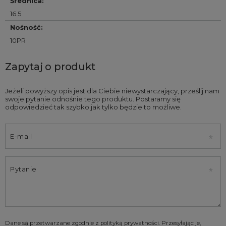
Średnica
:
16.5
Nośność
:
10PR
Zapytaj o produkt
Jeżeli powyższy opis jest dla Ciebie niewystarczający, prześlij nam
swoje pytanie odnośnie tego produktu. Postaramy się
odpowiedzieć tak szybko jak tylko będzie to możliwe.
E-mail
Pytanie
Dane są przetwarzane zgodnie z
polityką prywatności
. Przesyłając je,