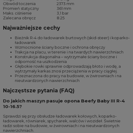
Obwód toczenia
2373 mm
Promień statyczny
361 mm
Maks. ciśnienie
3,1 bar
Zalecana obręcz
8.25
Najważniejsze cechy
Bieżnik R-4 do ładowarek burtowych (skid-steer) i koparko-
ładowarek
Wzmocnione ściany boczne i ochrona obręczy
Trakcja na placu, w terenie i na twardych nawierzchniach
Konstrukcja diagonalna – wytrzymałe ściany boczne i
odporność na uszkodzenia
Głębokie rowki sprawnie odprowadzają błoto i wodę, a
wytrzymały karkas znosi przeciążenia w pracy ciągłej.
Przeznaczona do pracy na budowie, w żwirowniach i na
nieutwardzonych nawierzchniach
Najczęstsze pytania (FAQ)
Do jakich maszyn pasuje opona Beefy Baby III R-4
10-16.5?
Sprawdzi się przy obsłudze ładowarek kołowych, koparko-
ładowarek, równiarek, spycharek, walców i wozideł. Świetnie
radzi sobie na budowie, w żwirowniach i na nieutwardzonych
nawierzchniach.