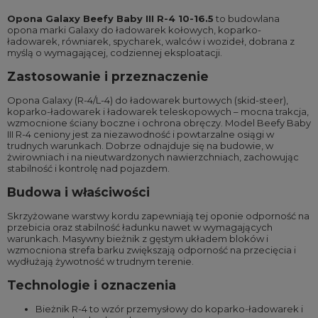
Opona Galaxy Beefy Baby III R-4 10-16.5
to budowlana
opona marki Galaxy do ładowarek kołowych, koparko-
ładowarek, równiarek, spycharek, walców i wozideł, dobrana z
myślą o wymagającej, codziennej eksploatacji.
Zastosowanie i przeznaczenie
Opona Galaxy (R-4/L-4) do ładowarek burtowych (skid-steer),
koparko-ładowarek i ładowarek teleskopowych – mocna trakcja,
wzmocnione ściany boczne i ochrona obręczy. Model Beefy Baby
III R-4 ceniony jest za niezawodność i powtarzalne osiągi w
trudnych warunkach. Dobrze odnajduje się na budowie, w
żwirowniach i na nieutwardzonych nawierzchniach, zachowując
stabilność i kontrolę nad pojazdem.
Budowa i właściwości
Skrzyżowane warstwy kordu zapewniają tej oponie odporność na
przebicia oraz stabilność ładunku nawet w wymagających
warunkach. Masywny bieżnik z gęstym układem bloków i
wzmocniona strefa barku zwiększają odporność na przecięcia i
wydłużają żywotność w trudnym terenie.
Technologie i oznaczenia
Bieżnik R-4 to wzór przemysłowy do koparko-ładowarek i