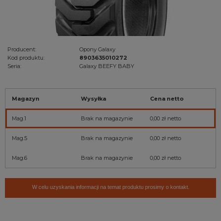
Producent:
Opony Galaxy
Kod produktu:
8903635010272
Seria:
Galaxy BEEFY BABY
Magazyn
Wysyłka
Cena netto
Mag.1
Brak na magazynie
0,00 zł
netto
Mag.5
Brak na magazynie
0,00 zł
netto
Mag.6
Brak na magazynie
0,00 zł
netto
W celu uzyskania informacji na temat produktu prosimy o kontakt.