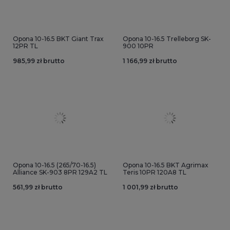
Opona 10-16.5 BKT Giant Trax
Opona 10-16.5 Trelleborg SK-
12PR TL
900 10PR
985,99 zł brutto
1 166,99 zł brutto
Opona 10-16.5 (265/70-16.5)
Opona 10-16.5 BKT Agrimax
Alliance SK-903 8PR 129A2 TL
Teris 10PR 120A8 TL
561,99 zł brutto
1 001,99 zł brutto