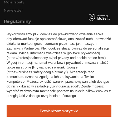
Moje rabaty
Newsletter
Regulaminy
Informacje o sklepie
Wykorzystujemy pliki cookies do prawidłowego działania serwisu,
Wysyłka
aby oferować funkcje społecznościowe, analizować ruch i prowadzić
działania marketingowe - zarówno przez nas, jak i naszych
Sposoby płatności i prowizje
Zaufanych Partnerów. Pliki cookies służą również do personalizacji
Regulamin
reklam. Więcej informacji znajdziesz w [polityce prywatności]
(https://profesjonalneopony.pl/pol-privacy-and-cookie-notice.html).
Polityka prywatności
Więcej informacji na temat warunków i prywatności można znaleźć
także na stronie [Prywatność i warunki Google]
Odstąpienie od umowy
(https://business.safety.google/privacy/). Akceptacja tego
komunikatu oznacza zgodę na ich zapisywanie na Twoim
Popularne kategorie
komputerze. Możesz określić warunki przechowywania lub dostępu
do nich klikając w zakładkę „Konfiguracja zgód”. Zgodę możesz
Opony bezdętkowe
wycofać w dowolnym momencie poprzez usunięcie plików cookies z
Opony dętkowe
przeglądarki z danego urządzenia końcowego.
Blog
Potwierdzam wszystkie