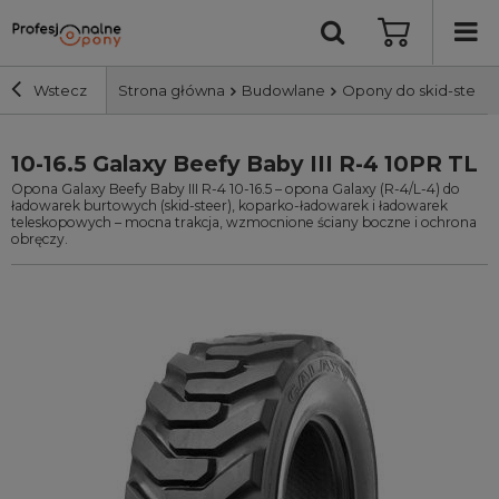
Wstecz
Strona główna
Budowlane
Opony do skid-steer
10-16.5 Galaxy Beefy Baby III R-4 10PR TL
Szerokość i profil
Opona Galaxy Beefy Baby III R-4 10-16.5 – opona Galaxy (R-4/L-4) do
ładowarek burtowych (skid-steer), koparko-ładowarek i ładowarek
Średnica
teleskopowych – mocna trakcja, wzmocnione ściany boczne i ochrona
obręczy.
Producent
Bieżnik
Nośność
Wyszukaj