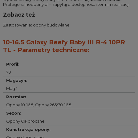
Profesjonalneopony.pl – zapytaj o dostępność i termin realizacji.
Zobacz też
Zastosowanie:
opony budowlane
10-16.5 Galaxy Beefy Baby III R-4 10PR
TL - Parametry techniczne:
Profil
:
70
Magazyn
:
Mag.1
Rozmiar
:
Opony 10-16.5
,
Opony 265/70-16.5
Sezon
:
Opony Całoroczne
Konstrukcja opony
:
Opony diagonalne