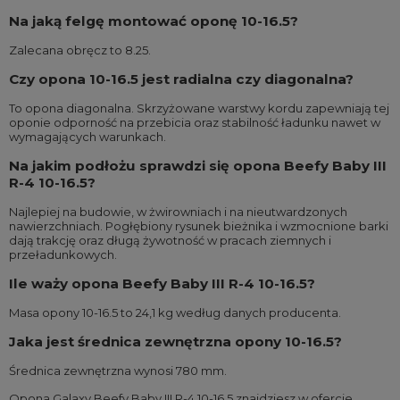
Na jaką felgę montować oponę 10-16.5?
Zalecana obręcz to 8.25.
Czy opona 10-16.5 jest radialna czy diagonalna?
To opona diagonalna. Skrzyżowane warstwy kordu zapewniają tej
oponie odporność na przebicia oraz stabilność ładunku nawet w
wymagających warunkach.
Na jakim podłożu sprawdzi się opona Beefy Baby III
R-4 10-16.5?
Najlepiej na budowie, w żwirowniach i na nieutwardzonych
nawierzchniach. Pogłębiony rysunek bieżnika i wzmocnione barki
dają trakcję oraz długą żywotność w pracach ziemnych i
przeładunkowych.
Ile waży opona Beefy Baby III R-4 10-16.5?
Masa opony 10-16.5 to 24,1 kg według danych producenta.
Jaka jest średnica zewnętrzna opony 10-16.5?
Średnica zewnętrzna wynosi 780 mm.
Opona Galaxy Beefy Baby III R-4 10-16.5 znajdziesz w ofercie