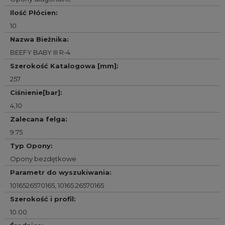
Ilość Płócien
:
10
Nazwa Bieżnika
:
BEEFY BABY III R-4
Szerokość Katalogowa [mm]
:
257
Ciśnienie[bar]
:
4,10
Zalecana felga
:
9.75
Typ Opony
:
Opony bezdętkowe
Parametr do wyszukiwania
:
1016526570165
,
10165.26570165
Szerokość i profil
:
10.00