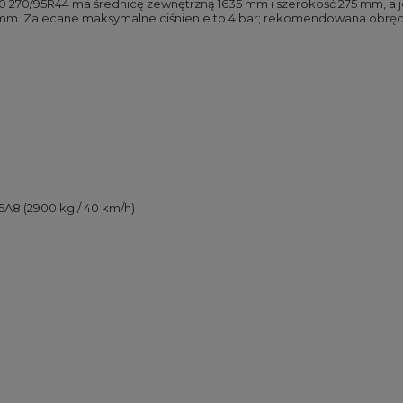
 270/95R44 ma średnicę zewnętrzną 1635 mm i szerokość 275 mm, a j
mm. Zalecane maksymalne ciśnienie to 4 bar; rekomendowana obręc
45A8 (2900 kg / 40 km/h)