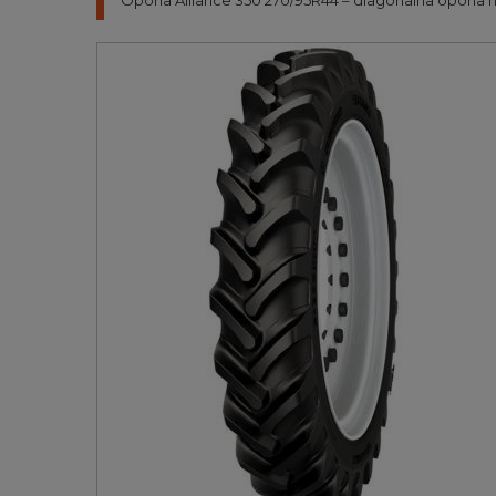
Opona Alliance 350 270/95R44 – diagonalna opona na