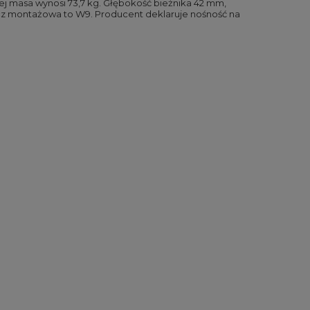
ej masa wynosi 73,7 kg. Głębokość bieżnika 42 mm,
z montażowa to W9. Producent deklaruje nośność na