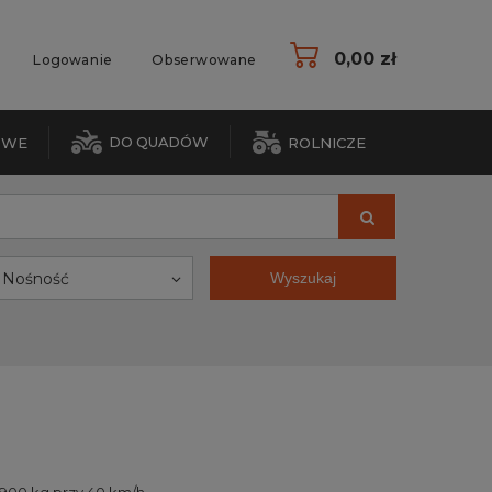
0,00 zł
Logowanie
Obserwowane
DO QUADÓW
OWE
ROLNICZE
Nośność
Wyszukaj