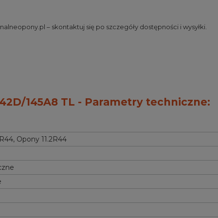
alneopony.pl – skontaktuj się po szczegóły dostępności i wysyłki.
42D/145A8 TL - Parametry techniczne:
5R44
,
Opony 11.2R44
czne
e