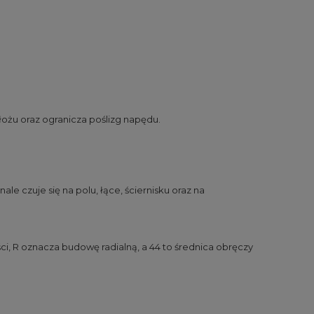
ożu oraz ogranicza poślizg napędu.
 czuje się na polu, łące, ściernisku oraz na
i, R oznacza budowę radialną, a 44 to średnica obręczy