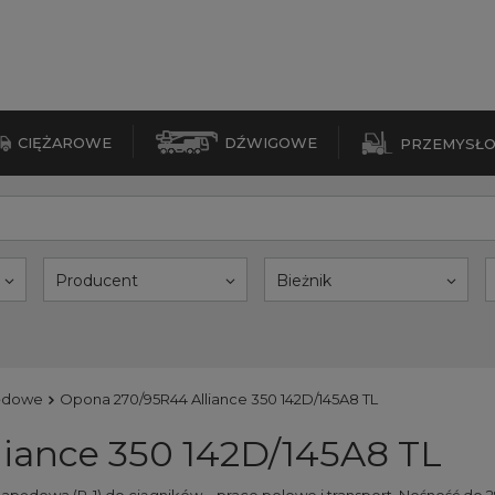
CIĘŻAROWE
DŹWIGOWE
PRZEMYSŁ
Producent
Bieżnik
ędowe
Opona 270/95R44 Alliance 350 142D/145A8 TL
iance 350 142D/145A8 TL