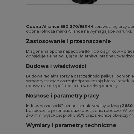
Opona Alliance 350 270/95R44
sprawdzi się przy o
opona rolnicza marki Alliance na wymagające warunki.
Zastosowanie i przeznaczenie
Diagonalna opona napędowa (R-1) do ciągników – prace p
odnajduje się na polu, łące, ściernisku oraz na utward
Budowa i właściwości
Budowa radialna sprzyja oszczędności paliwa i ochronie
samoczyszczące ostrogi odprowadzają błoto i resztki p
odbywa się bezpośrednio na szczelnej obręczy.
Nośność i parametry pracy
Indeks nośności 142 oznacza maksymalny udźwig
2650
bezpiecznie przenosić duże obciążenia robocze. W konf
270 mm, wysokość profilu 95% oraz średnicę obręczy 44 
Wymiary i parametry techniczne