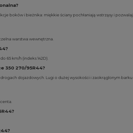
gonalna?
kcje boków i bieżnika: miękkie ściany pochłaniają wstrząsy i pozwalają
zczelna warstwa wewnętrzna.
44?
do 65 km/h (indeks 142D).
nce 350 270/95R44?
ch drogach dojazdowych. Lugi o dużej wysokości i zaokrąglonym barku
centa.
95R44?
R44?