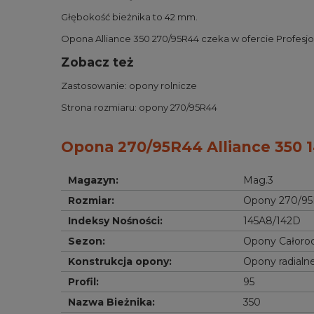
Głębokość bieżnika to 42 mm.
Opona Alliance 350 270/95R44 czeka w ofercie Profesjon
Zobacz też
Zastosowanie:
opony rolnicze
Strona rozmiaru:
opony 270/95R44
Opona 270/95R44 Alliance 350 1
Magazyn
:
Mag.3
Rozmiar
:
Opony 270/9
Indeksy Nośności
:
145A8/142D
Sezon
:
Opony Całoro
Konstrukcja opony
:
Opony radialn
Profil
:
95
Nazwa Bieżnika
:
350