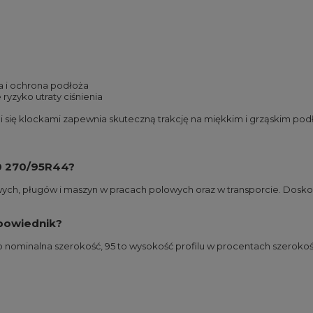
ia i ochrona podłoża
ryzyko utraty ciśnienia
się klockami zapewnia skuteczną trakcję na miękkim i grząskim podł
50 270/95R44?
h, pługów i maszyn w pracach polowych oraz w transporcie. Doskonale
dpowiednik?
ominalna szerokość, 95 to wysokość profilu w procentach szerokośc