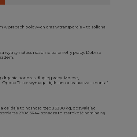
 w pracach polowych oraz w transporcie – to solidna
za wytrzymałość i stabilne parametry pracy. Dobrze
jazdem.
ą drgania podczas długiej pracy. Mocne,
e. Opona TL nie wymaga dętki ani ochraniacza – montaż
a osi daje to nośność rzędu 5300 kg, pozwalając
W rozmiarze 270/95R44 oznacza to szerokość nominalną