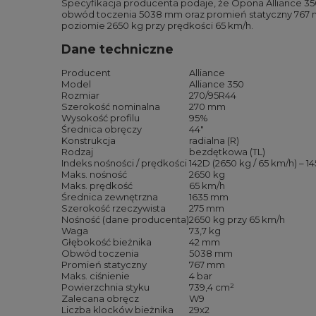
Specyfikacja producenta podaje, że Opona Alliance 350
obwód toczenia 5038 mm oraz promień statyczny 767 
poziomie 2650 kg przy prędkości 65 km/h.
Dane techniczne
Producent
Alliance
Model
Alliance 350
Rozmiar
270/95R44
Szerokość nominalna
270 mm
Wysokość profilu
95%
Średnica obręczy
44″
Konstrukcja
radialna (R)
Rodzaj
bezdętkowa (TL)
Indeks nośności / prędkości
142D (2650 kg / 65 km/h) – 1
Maks. nośność
2650 kg
Maks. prędkość
65 km/h
Średnica zewnętrzna
1635 mm
Szerokość rzeczywista
275 mm
Nośność (dane producenta)
2650 kg przy 65 km/h
Waga
73,7 kg
Głębokość bieżnika
42 mm
Obwód toczenia
5038 mm
Promień statyczny
767 mm
Maks. ciśnienie
4 bar
Powierzchnia styku
739,4 cm²
Zalecana obręcz
W9
Liczba klocków bieżnika
29x2