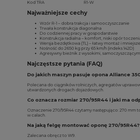
Kod TRA
R1-W
Najważniejsze cechy
Wzór R-1 – dobra trakcja i samooczyszczanie
Trwała konstrukcja diagonalna
Do codziennej pracy w gospodarstwie
Konstrukcja radialna – komfort, niski opór toczen
Wersja bezdętkowa (TL) – łatwy montaż i mniejsze 
Nośność do 2650 kg przy 65 km/h (indeks 142D)
Agresywny bieżnik z wysokimi, samoczyszczącymi 
Najczęstsze pytania (FAQ)
Do jakich maszyn pasuje opona Alliance 3
Polecana do ciągników rolniczych, agregatów uprawowyc
utwardzonych drogach dojazdowych.
Co oznacza rozmiar 270/95R44 i jaki ma o
Oznaczenie 270/95R44 czytamy następująco: 270 mm to n
w calach.
Na jaką felgę montować oponę 270/95R44?
Zalecana obręcz to W9.