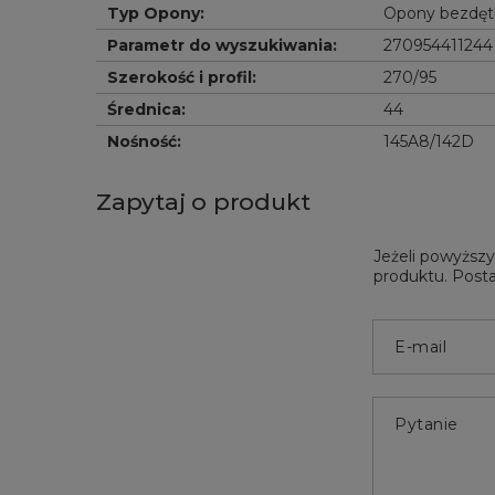
Typ Opony
:
Opony bezdę
Parametr do wyszukiwania
:
270954411244
Szerokość i profil
:
270/95
Średnica
:
44
Nośność
:
145A8/142D
Zapytaj o produkt
Jeżeli powyższy
produktu. Posta
E-mail
Pytanie