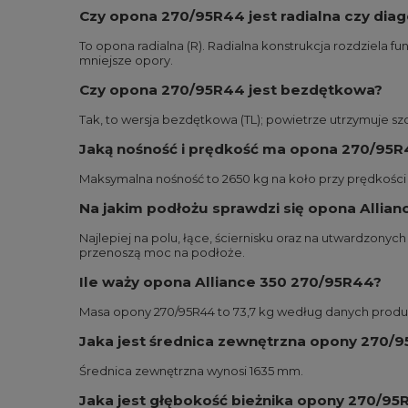
Czy opona 270/95R44 jest radialna czy dia
To opona radialna (R). Radialna konstrukcja rozdziela fun
mniejsze opory.
Czy opona 270/95R44 jest bezdętkowa?
Tak, to wersja bezdętkowa (TL); powietrze utrzymuje s
Jaką nośność i prędkość ma opona 270/95R
Maksymalna nośność to 2650 kg na koło przy prędkości 
Na jakim podłożu sprawdzi się opona Allia
Najlepiej na polu, łące, ściernisku oraz na utwardzony
przenoszą moc na podłoże.
Ile waży opona Alliance 350 270/95R44?
Masa opony 270/95R44 to 73,7 kg według danych produ
Jaka jest średnica zewnętrzna opony 270/
Średnica zewnętrzna wynosi 1635 mm.
Jaka jest głębokość bieżnika opony 270/95