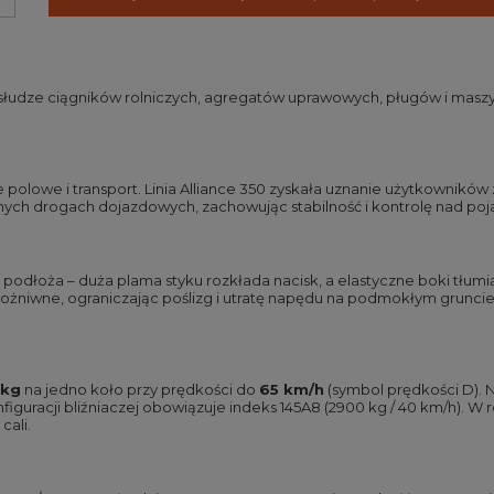
bsłudze ciągników rolniczych, agregatów uprawowych, pługów i maszyn
olowe i transport. Linia Alliance 350 zyskała uznanie użytkowników 
zonych drogach dojazdowych, zachowując stabilność i kontrolę nad po
 podłoża – duża plama styku rozkłada nacisk, a elastyczne boki tłumi
ożniwne, ograniczając poślizg i utratę napędu na podmokłym grunci
 kg
na jedno koło przy prędkości do
65 km/h
(symbol prędkości D). N
iguracji bliźniaczej obowiązuje indeks 145A8 (2900 kg / 40 km/h). 
cali.