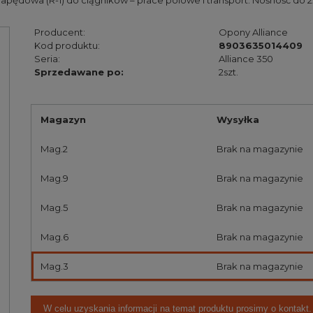
pędowa (R-1) do ciągników – prace polowe i transport. Nośność do 2
Producent:
Opony Alliance
Kod produktu:
8903635014409
Seria:
Alliance 350
Sprzedawane po:
2szt.
Magazyn
Wysyłka
Mag.2
Brak na magazynie
Mag.9
Brak na magazynie
Mag.5
Brak na magazynie
Mag.6
Brak na magazynie
Mag.3
Brak na magazynie
W celu uzyskania informacji na temat produktu prosimy o kontakt.