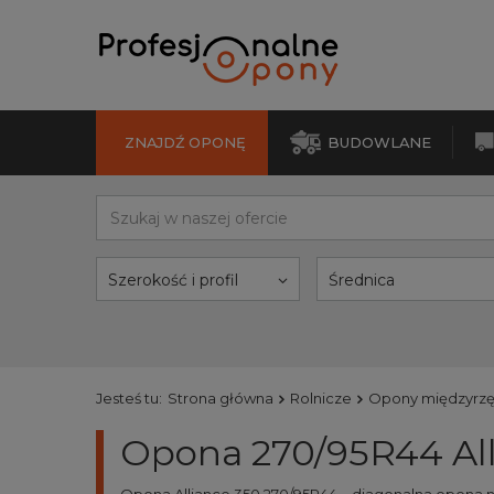
ZNAJDŹ OPONĘ
BUDOWLANE
Szerokość i profil
Średnica
Jesteś tu:
Strona główna
Rolnicze
Opony międzyrz
Opona 270/95R44 All