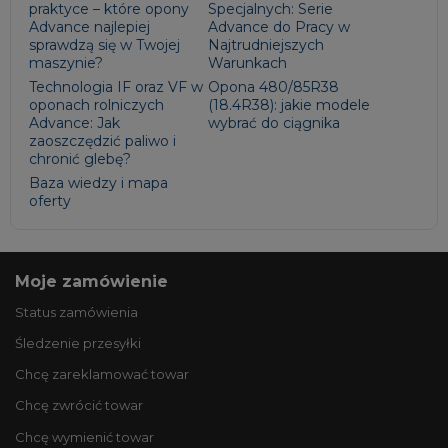
praktyce – które opony
Specjalnych: Serie
Advance najlepiej
Advance do Pracy w
sprawdzą się w Twojej
Najtrudniejszych
maszynie?
Warunkach
Technologia IF oraz VF w
Opona 480/85R38
oponach rolniczych
(18.4R38): jakie modele
Advance: Jak
wybrać do ciągnika
zaoszczędzić paliwo i
chronić glebę?
Baza wiedzy i mapa
oferty
Moje zamówienie
Status zamówienia
Śledzenie przesyłki
Chcę zareklamować towar
Chcę zwrócić towar
Chcę wymienić towar