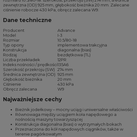
rozmiaru 10.5/80-18: szerokość przekroju (SW) 274 mm, średnica
zewnętrzna (OD) 925 mm, głębokość bieżnika 20 mm. Zalecane
ciśnienie robocze 430 kPa, obręcz zalecana W9.
Dane techniczne
Producent
Advance
Model
I-3
Rozmiar
10.5/80-18
Typ opony
implementowa trakcyjna
Konstrukcja
diagonalna (bias)
Rodzaj
bezdętkowa (TL)
Liczba przekładek
12PR
Indeks nośności / prędkości
135A6
Szerokość przekroju (SW)
274 mm
Średnica zewnętrzna (OD)
925 mm
Głębokość bieżnika
20 mm
Ciśnienie
430 kPa
Obręcz zalecana
W9
Najważniejsze cechy
Bieżnik jodełkowy – mocny uciąg i uniwersalne właściwości
Równowaga między uciągiem koła napędowego a
nośnością maszyny towarzyszącej
Konstrukcja diagonalna (bias) o wytrzymałych bokach
Przeznaczona do kół napędowych ciągników, także w
terenie pagórkowatym