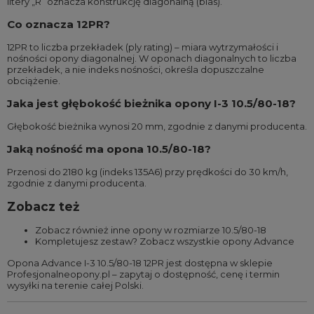
litery „R” oznacza konstrukcję diagonalną (bias).
Co oznacza 12PR?
12PR to liczba przekładek (ply rating) – miara wytrzymałości i
nośności opony diagonalnej. W oponach diagonalnych to liczba
przekładek, a nie indeks nośności, określa dopuszczalne
obciążenie.
Jaka jest głębokość bieżnika opony I-3 10.5/80-18?
Głębokość bieżnika wynosi 20 mm, zgodnie z danymi producenta.
Jaką nośność ma opona 10.5/80-18?
Przenosi do 2180 kg (indeks 135A6) przy prędkości do 30 km/h,
zgodnie z danymi producenta.
Zobacz też
Zobacz również
inne opony w rozmiarze 10.5/80-18
Kompletujesz zestaw?
Zobacz wszystkie opony Advance
Opona Advance I-3 10.5/80-18 12PR jest dostępna w sklepie
Profesjonalneopony.pl – zapytaj o dostępność, cenę i termin
wysyłki na terenie całej Polski.