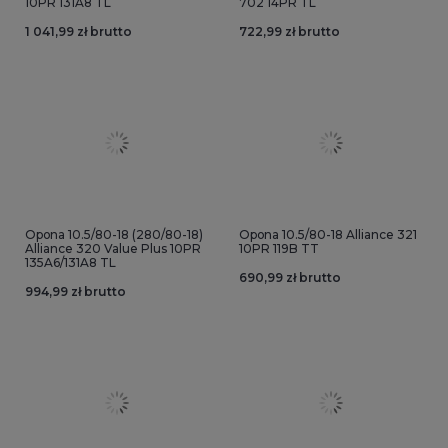
10PR 131A8 TL
702 14PR TL
1 041,99 zł brutto
722,99 zł brutto
Opona 10.5/80-18 (280/80-18)
Opona 10.5/80-18 Alliance 321
Alliance 320 Value Plus 10PR
10PR 119B TT
135A6/131A8 TL
690,99 zł brutto
994,99 zł brutto