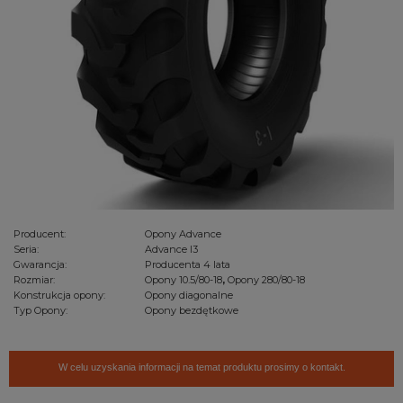
Producent:
Opony Advance
Seria:
Advance I3
Gwarancja:
Producenta 4 lata
Rozmiar:
Opony 10.5/80-18
,
Opony 280/80-18
Konstrukcja opony:
Opony diagonalne
Typ Opony:
Opony bezdętkowe
W celu uzyskania informacji na temat produktu prosimy o kontakt.