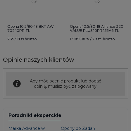
Opona 10.5/80-18 BKT AW
Opona 10.5/80-18 Alliance 320
702 10PR TL
VALUE PLUS 10PR 135A6 TL
739,99 zł brutto
1 989,98 zł / 2 szt. brutto
Opinie naszych klientów
Aby móc ocenić produkt lub dodać
opinię, musisz być
zalogowany
.
Poradniki eksperckie
Marka Advance w
Opony do Zadań