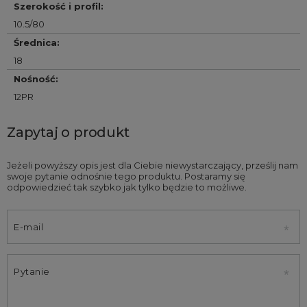
Szerokość i profil
:
10.5/80
Średnica
:
18
Nośność
:
12PR
Zapytaj o produkt
Jeżeli powyższy opis jest dla Ciebie niewystarczający, prześlij nam
swoje pytanie odnośnie tego produktu. Postaramy się
odpowiedzieć tak szybko jak tylko będzie to możliwe.
E-mail
Pytanie