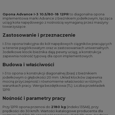
Opona Advance I-3 10.5/80-18 12PR
to diagonalna opona
implementowa marki Advance z bieżnikiem jodełkowym, łącząca
uciąg koła napędowego z nośnością wymaganą przez maszyny
towarzyszące.
Zastosowanie i przeznaczenie
I-3 to opona trakcyjna do kół napędowych ciągników pracujących
w terenie pagórkowatym oraz w zastosowaniach uniwersalnych.
Jodełkowe klocki bieżnika dają pewny uciąg, a konstrukcja
zapewnia nośność typową dla opon implementowych.
Budowa i właściwości
I-3 to opona o konstrukcji diagonalnej (bias) z bieżnikiem
jodełkowym o głębokości 20 mm. Układ klocków zapewnia
mocną przyczepność i równomierne właściwości w różnych
warunkach pracy. Wersja bezdętkowa (TL). Liczba przekładek
12PR.
Nośność i parametry pracy
Przy 12PR opona przenosi do
2180 kg
(indeks 135A6), przy
prędkości do 30 km/h. Wartości katalogowe producenta dla