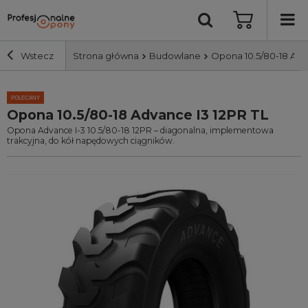
Wstecz
Strona główna
Budowlane
Opona 10.5/80-18 Adv
Szerokość i profil
POLECANY
Opona 10.5/80-18 Advance I3 12PR TL
Opona Advance I-3 10.5/80-18 12PR – diagonalna, implementowa
Średnica
trakcyjna, do kół napędowych ciągników.
Producent
Bieżnik
Nośność
Wyszukaj