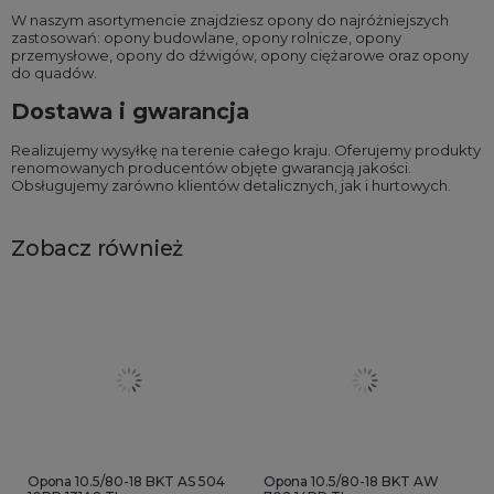
W naszym asortymencie znajdziesz opony do najróżniejszych
zastosowań:
opony budowlane
,
opony rolnicze
,
opony
przemysłowe
,
opony do dźwigów
,
opony ciężarowe
oraz
opony
do quadów
.
Dostawa i gwarancja
Realizujemy wysyłkę na terenie całego kraju. Oferujemy produkty
renomowanych producentów objęte gwarancją jakości.
Obsługujemy zarówno klientów detalicznych, jak i hurtowych.
Zobacz również
Opona 10.5/80-18 BKT AS 504
Opona 10.5/80-18 BKT AW