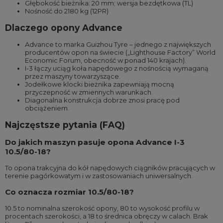
Głębokość bieżnika: 20 mm; wersja bezdętkowa (TL)
Nośność do 2180 kg (12PR)
Dlaczego opony Advance
Advance to marka Guizhou Tyre – jednego z największych
producentów opon na świecie („Lighthouse Factory” World
Economic Forum, obecność w ponad 140 krajach).
I-3 łączy uciąg koła napędowego z nośnością wymaganą
przez maszyny towarzyszące.
Jodełkowe klocki bieżnika zapewniają mocną
przyczepność w zmiennych warunkach.
Diagonalna konstrukcja dobrze znosi pracę pod
obciążeniem.
Najczęstsze pytania (FAQ)
Do jakich maszyn pasuje opona Advance I-3
10.5/80-18?
To opona trakcyjna do kół napędowych ciągników pracujących w
terenie pagórkowatym i w zastosowaniach uniwersalnych.
Co oznacza rozmiar 10.5/80-18?
10.5 to nominalna szerokość opony, 80 to wysokość profilu w
procentach szerokości, a 18 to średnica obręczy w calach. Brak