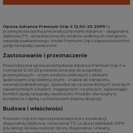
Opona Advance Premium Grip II 12.00-20 20PR
to
przemysłowa opona pneumatyczna marki Advance – diagonalna,
dętkowa (TT) – przeznaczona do wózków widłowych i transportu
wewnątrzzakładowego. Model Premium Grip II zapewnia komfort
jazdy na każdej nawierzchni.
Zastosowanie i przeznaczenie
Pneumatyczna opona przemysłowa Advance Premium Grip II w
rozmiarze 12.00-20 przeznaczona jest do pojazdów
przemysłowych – w tym wózków widłowych z silnikami
spalinowymi oraz elektrycznymi – a także do transportu
wewnątrzzakładowego. Sprawdza się na utwardzonych, twardych
nawierzchniach w halach, magazynach i na placach, zapewniając
komfort jazdy na każdej nawierzchni. Produkt oferowany w
komplecie z dętką i ochraniaczem (taśmą obręczy).
Budowa i właściwości
Premium Grip II to opona pneumatyczna o konstrukcji
diagonalnej (dętkowa, oznaczenie TT). Liczba przekładek 20PR
(ply rating) określa nośność opony diagonalnej. Unikalny,
pogłębiony bieżnik oraz specjalna mieszanka gumowa