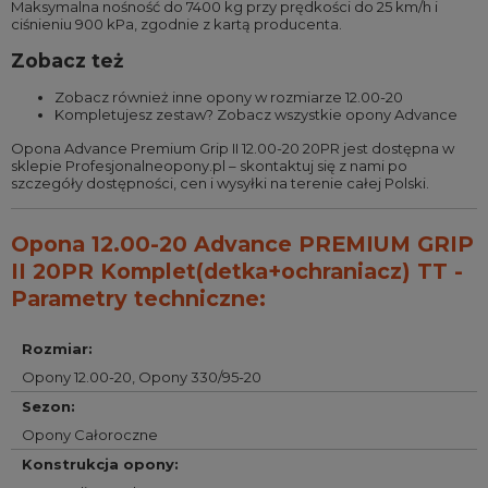
Maksymalna nośność do 7400 kg przy prędkości do 25 km/h i
ciśnieniu 900 kPa, zgodnie z kartą producenta.
Zobacz też
Zobacz również
inne opony w rozmiarze 12.00-20
Kompletujesz zestaw?
Zobacz wszystkie opony Advance
Opona Advance Premium Grip II 12.00-20 20PR jest dostępna w
sklepie Profesjonalneopony.pl – skontaktuj się z nami po
szczegóły dostępności, cen i wysyłki na terenie całej Polski.
Opona 12.00-20 Advance PREMIUM GRIP
II 20PR Komplet(detka+ochraniacz) TT -
Parametry techniczne:
Rozmiar
:
Opony 12.00-20
,
Opony 330/95-20
Sezon
:
Opony Całoroczne
Konstrukcja opony
: