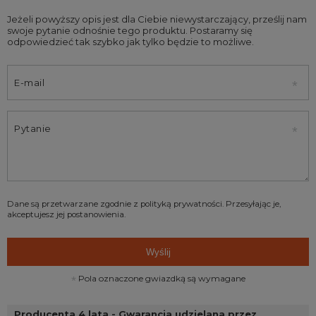
Jeżeli powyższy opis jest dla Ciebie niewystarczający, prześlij nam
swoje pytanie odnośnie tego produktu. Postaramy się
odpowiedzieć tak szybko jak tylko będzie to możliwe.
E-mail
Pytanie
Dane są przetwarzane zgodnie z
polityką prywatności
. Przesyłając je,
akceptujesz jej postanowienia.
Wyślij
Pola oznaczone gwiazdką są wymagane
Producenta 4 lata - Gwarancja udzielana przez