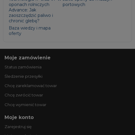
oponach rolniczych
portowych
Advance: Jak
zaoszczędzić paliwo i
chronić glebę?
Baza wiedzy i mapa
oferty
Moje zamówienie
Status zamówienia
Śledzenie przesyłki
Chcę zareklamować towar
Chcę zwrócić towar
Chcę wymienić towar
Moje konto
Zarejestruj się