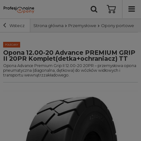
Wstecz
Strona główna
Przemysłowe
Opony portowe
Szerokość i profil
POLECANY
Opona 12.00-20 Advance PREMIUM GRIP
II 20PR Komplet(detka+ochraniacz) TT
Średnica
Opona Advance Premium Grip II 12.00-20 20PR – przemysłowa opona
pneumatyczna (diagonalna, dętkowa) do wózków widłowych i
transportu wewnątrzzakładowego.
Producent
Bieżnik
Nośność
Wyszukaj