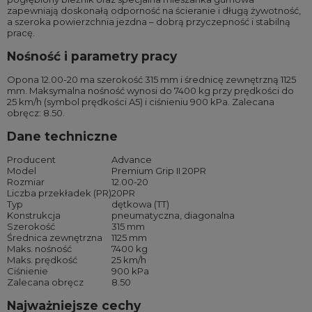
zapewniają doskonałą odporność na ścieranie i długą żywotność,
a szeroka powierzchnia jezdna – dobrą przyczepność i stabilną
pracę.
Nośność i parametry pracy
Opona 12.00-20 ma szerokość 315 mm i średnicę zewnętrzną 1125
mm. Maksymalna nośność wynosi do 7400 kg przy prędkości do
25 km/h (symbol prędkości A5) i ciśnieniu 900 kPa. Zalecana
obręcz: 8.50.
Dane techniczne
Producent
Advance
Model
Premium Grip II 20PR
Rozmiar
12.00-20
Liczba przekładek (PR)
20PR
Typ
dętkowa (TT)
Konstrukcja
pneumatyczna, diagonalna
Szerokość
315 mm
Średnica zewnętrzna
1125 mm
Maks. nośność
7400 kg
Maks. prędkość
25 km/h
Ciśnienie
900 kPa
Zalecana obręcz
8.50
Najważniejsze cechy