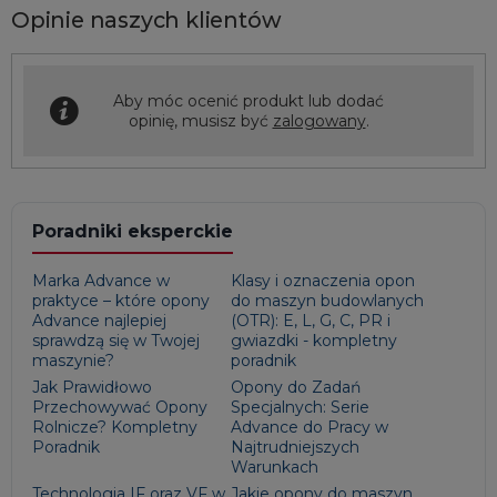
Opinie naszych klientów
Aby móc ocenić produkt lub dodać
opinię, musisz być
zalogowany
.
Poradniki eksperckie
Marka Advance w
Klasy i oznaczenia opon
praktyce – które opony
do maszyn budowlanych
Advance najlepiej
(OTR): E, L, G, C, PR i
sprawdzą się w Twojej
gwiazdki - kompletny
maszynie?
poradnik
Jak Prawidłowo
Opony do Zadań
Przechowywać Opony
Specjalnych: Serie
Rolnicze? Kompletny
Advance do Pracy w
Poradnik
Najtrudniejszych
Warunkach
Technologia IF oraz VF w
Jakie opony do maszyn