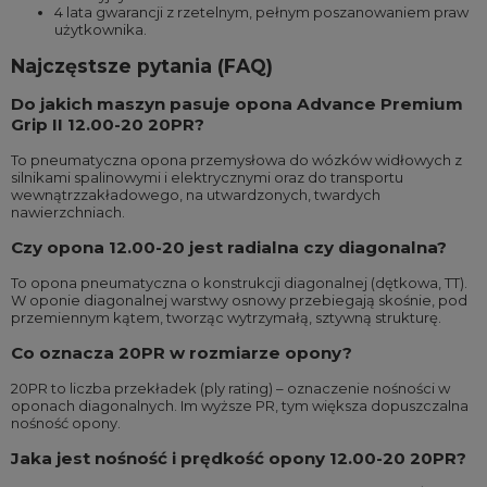
4 lata gwarancji z rzetelnym, pełnym poszanowaniem praw
użytkownika.
Najczęstsze pytania (FAQ)
Do jakich maszyn pasuje opona Advance Premium
Grip II 12.00-20 20PR?
To pneumatyczna opona przemysłowa do wózków widłowych z
silnikami spalinowymi i elektrycznymi oraz do transportu
wewnątrzzakładowego, na utwardzonych, twardych
nawierzchniach.
Czy opona 12.00-20 jest radialna czy diagonalna?
To opona pneumatyczna o konstrukcji diagonalnej (dętkowa, TT).
W oponie diagonalnej warstwy osnowy przebiegają skośnie, pod
przemiennym kątem, tworząc wytrzymałą, sztywną strukturę.
Co oznacza 20PR w rozmiarze opony?
20PR to liczba przekładek (ply rating) – oznaczenie nośności w
oponach diagonalnych. Im wyższe PR, tym większa dopuszczalna
nośność opony.
Jaka jest nośność i prędkość opony 12.00-20 20PR?