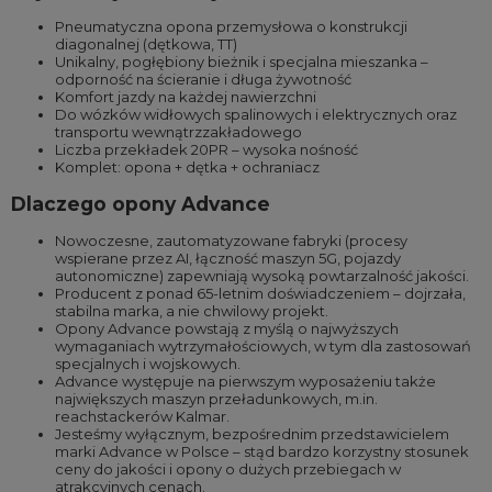
Pneumatyczna opona przemysłowa o konstrukcji
diagonalnej (dętkowa, TT)
Unikalny, pogłębiony bieżnik i specjalna mieszanka –
odporność na ścieranie i długa żywotność
Komfort jazdy na każdej nawierzchni
Do wózków widłowych spalinowych i elektrycznych oraz
transportu wewnątrzzakładowego
Liczba przekładek 20PR – wysoka nośność
Komplet: opona + dętka + ochraniacz
Dlaczego opony Advance
Nowoczesne, zautomatyzowane fabryki (procesy
wspierane przez AI, łączność maszyn 5G, pojazdy
autonomiczne) zapewniają wysoką powtarzalność jakości.
Producent z ponad 65-letnim doświadczeniem – dojrzała,
stabilna marka, a nie chwilowy projekt.
Opony Advance powstają z myślą o najwyższych
wymaganiach wytrzymałościowych, w tym dla zastosowań
specjalnych i wojskowych.
Advance występuje na pierwszym wyposażeniu także
największych maszyn przeładunkowych, m.in.
reachstackerów Kalmar.
Jesteśmy wyłącznym, bezpośrednim przedstawicielem
marki Advance w Polsce – stąd bardzo korzystny stosunek
ceny do jakości i opony o dużych przebiegach w
atrakcyjnych cenach.