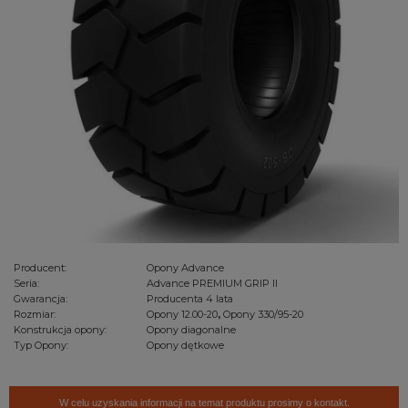
Producent:
Opony Advance
Seria:
Advance PREMIUM GRIP II
Gwarancja:
Producenta 4 lata
Rozmiar:
Opony 12.00-20
,
Opony 330/95-20
Konstrukcja opony:
Opony diagonalne
Typ Opony:
Opony dętkowe
W celu uzyskania informacji na temat produktu prosimy o kontakt.