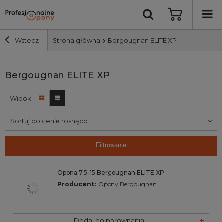
Wstecz
Strona główna
Bergougnan ELITE XP
Szerokość i profil
Bergougnan ELITE XP
Widok
Średnica
Sortuj po cenie rosnąco
Producent
Filtrowanie
Bieżnik
Opona 7.5-15 Bergougnan ELITE XP
Nośność
Producent:
Opony Bergougnan
Wyszukaj
Dodaj do porównania