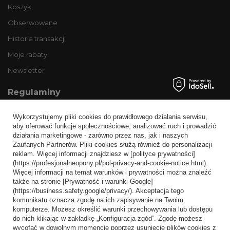
Koszyk
Obserwowane
Historia transakcji
Moje rabaty
Newsletter
Regulaminy
Informacje o sklepie
Wykorzystujemy pliki cookies do prawidłowego działania serwisu,
Wysyłka
aby oferować funkcje społecznościowe, analizować ruch i prowadzić
działania marketingowe - zarówno przez nas, jak i naszych
Sposoby płatności i prowizje
Zaufanych Partnerów. Pliki cookies służą również do personalizacji
Regulamin
reklam. Więcej informacji znajdziesz w [polityce prywatności]
(https://profesjonalneopony.pl/pol-privacy-and-cookie-notice.html).
Polityka prywatności
Więcej informacji na temat warunków i prywatności można znaleźć
także na stronie [Prywatność i warunki Google]
Odstąpienie od umowy
(https://business.safety.google/privacy/). Akceptacja tego
komunikatu oznacza zgodę na ich zapisywanie na Twoim
Popularne kategorie
komputerze. Możesz określić warunki przechowywania lub dostępu
do nich klikając w zakładkę „Konfiguracja zgód”. Zgodę możesz
Opony bezdętkowe
wycofać w dowolnym momencie poprzez usunięcie plików cookies z