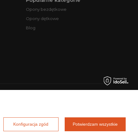
Popularne kategorie
Opony bezdętkowe
Opony dętkowe
Blog
.pl
Konfiguracja zgód
Potwierdzam wszystkie