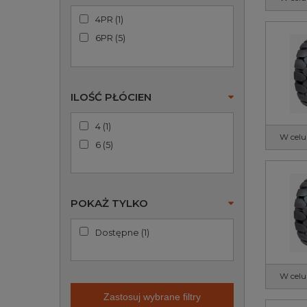
4PR
(
1
)
6PR
(
5
)
ILOŚĆ PŁÓCIEN
4
(
1
)
W celu
6
(
5
)
POKAŻ TYLKO
Dostępne
(
1
)
W celu
Zastosuj wybrane filtry