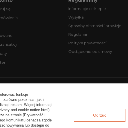
konto
Regulaminy
Informacje o sklepie
ruj się
Wysyłka
amówienia
Sposoby płatności i prowizje
Regulamin
owane
Polityka prywatności
 transakcji
Odstąpienie od umowy
baty
ter
ntakt:
tel. +48 506077725
email: biuro@profesjonalneopony
 oferować funkcje
- zarówno przez nas, jak i
zacji reklam. Więcej informacji
rivacy-and-cookie-notice.html).
że na stronie [Prywatność i
Odrzuć
a tego komunikatu oznacza zgodę
rzechowywania lub dostępu do