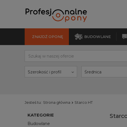
ZNAJDŹ OPONĘ
BUDOWLANE
Szerokość i profil
Średnica
Jesteś tu:
Strona główna
Starco HT
KATEGORIE
Starc
Budowlane