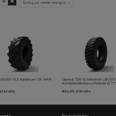
Sortuj po cenie rosnąco
00/60-15.5 Advance I-3E 14PR
Opona 7.50-15 Advance LB033 
Komplet(detka+ochraniacz) TT
zł brutto
804,99 zł brutto