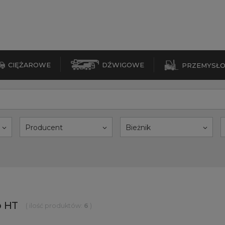
CIĘŻAROWE
DŹWIGOWE
PRZEMYSŁ
Producent
Bieżnik
o HT
( ilość produktów:
6
)