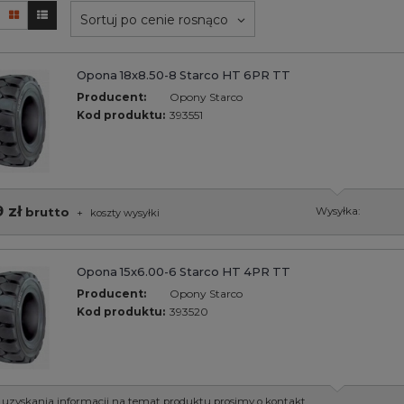
Sortuj po cenie rosnąco
Opona 18x8.50-8 Starco HT 6PR TT
Producent:
Opony Starco
Kod produktu:
393551
 zł
brutto
Wysyłka:
+
koszty wysyłki
Opona 15x6.00-6 Starco HT 4PR TT
Producent:
Opony Starco
Kod produktu:
393520
 uzyskania informacji na temat produktu prosimy o kontakt.