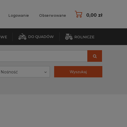
0,00 zł
Logowanie
Obserwowane
DO QUADÓW
OWE
ROLNICZE
Nośność
Wyszukaj