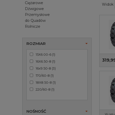
Ciężarowe
Widok
Dźwigowe
Przemysłowe
do Quadów
Rolnicze
ROZMIAR
15X6.00-6
(
1
)
319,99
16X6.50-8
(
1
)
16x9.50-8
(
3
)
170/60-8
(
1
)
18X8.50-8
(
1
)
220/60-8
(
1
)
NOŚNOŚĆ
W celu