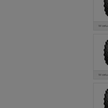
W celu
W celu