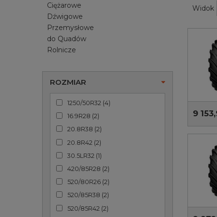
Ciężarowe
Widok
Dźwigowe
Przemysłowe
do Quadów
Rolnicze
ROZMIAR
1250/50R32
(
4
)
9 153,
16.9R28
(
2
)
20.8R38
(
2
)
20.8R42
(
2
)
30.5LR32
(
1
)
420/85R28
(
2
)
520/80R26
(
2
)
520/85R38
(
2
)
520/85R42
(
2
)