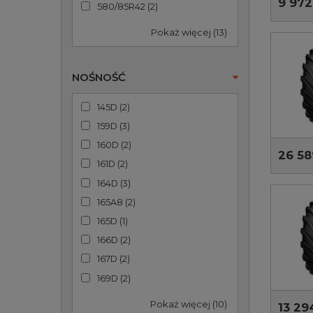
9 972
580/85R42
(
2
)
Pokaż więcej (13)
NOŚNOŚĆ
145D
(
2
)
159D
(
3
)
160D
(
2
)
26 58
161D
(
2
)
164D
(
3
)
165A8
(
2
)
165D
(
1
)
166D
(
2
)
167D
(
2
)
169D
(
2
)
Pokaż więcej (10)
13 29