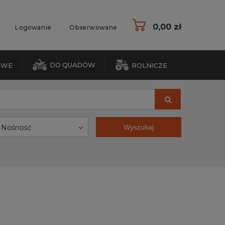
0,00 zł
Logowanie
Obserwowane
DO QUADÓW
OWE
ROLNICZE
Nośność
Wyszukaj