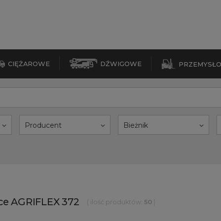
CIĘŻAROWE
DŹWIGOWE
PRZEMYSŁ
Producent
Bieżnik
nce AGRIFLEX 372
( ilość produktów:
50
)