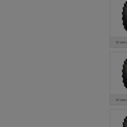
W celu
W celu