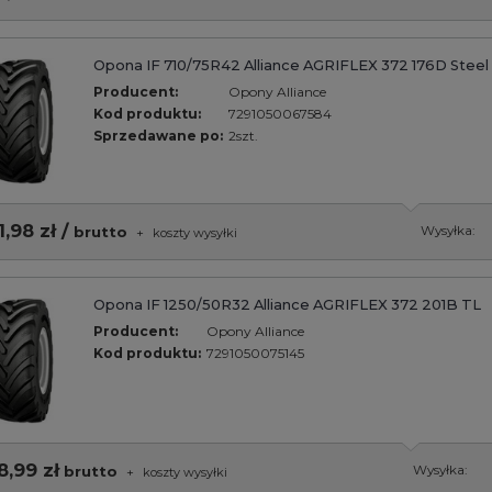
Opona IF 710/75R42 Alliance AGRIFLEX 372 176D Steel
Producent:
Opony Alliance
Kod produktu:
7291050067584
Sprzedawane po:
2szt.
1,98 zł /
brutto
Wysyłka:
+
koszty wysyłki
Opona IF 1250/50R32 Alliance AGRIFLEX 372 201B TL
Producent:
Opony Alliance
Kod produktu:
7291050075145
8,99 zł
brutto
Wysyłka:
+
koszty wysyłki