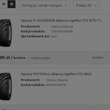
Sortuj po cenie rosnąco
Pokaż 20
Opona IF 520/85R38 Alliance Agriflex 372 167D TL
Producent:
Opony Alliance
Kod produktu:
7291050064118
Sprzedawane po:
2szt.
98 zł /
brutto
Wysyłka:
+
koszty wysyłki
Opona 710/70R42 Alliance Agriflex 372 185D
Producent:
Opony Alliance
Kod produktu:
6061100119713