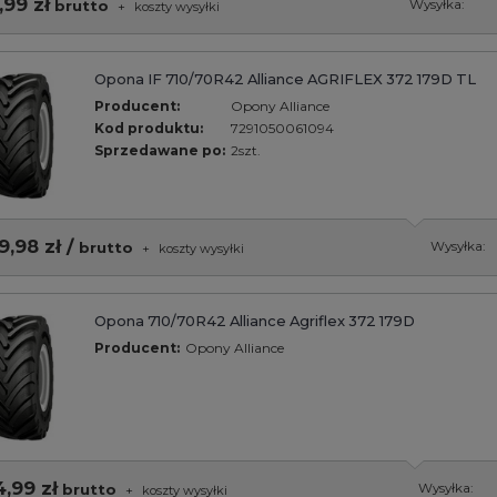
,99 zł
brutto
Wysyłka:
+
koszty wysyłki
Opona IF 710/70R42 Alliance AGRIFLEX 372 179D TL
Producent:
Opony Alliance
Kod produktu:
7291050061094
Sprzedawane po:
2szt.
9,98 zł /
brutto
Wysyłka:
+
koszty wysyłki
Opona 710/70R42 Alliance Agriflex 372 179D
Producent:
Opony Alliance
4,99 zł
brutto
Wysyłka:
+
koszty wysyłki