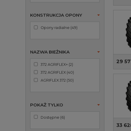
KONSTRUKCJA OPONY
Opony radialne
(
49
)
NAZWA BIEŻNIKA
29 57
372 AGRIFLEX+
(
2
)
372 AGRIFLEX
(
40
)
AGRIFLEX 372
(
50
)
POKAŻ TYLKO
Dostępne
(
6
)
33 62