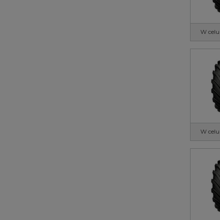
W celu
W celu