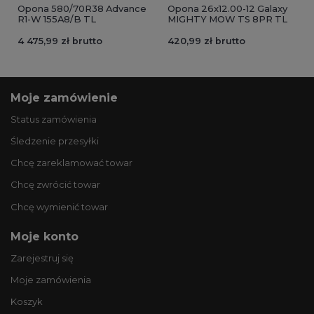
Opona 580/70R38 Advance
Opona 26x12.00-12 Galaxy
R1-W 155A8/B TL
MIGHTY MOW TS 8PR TL
4 475,99 zł brutto
420,99 zł brutto
Moje zamówienie
Status zamówienia
Śledzenie przesyłki
Chcę zareklamować towar
Chcę zwrócić towar
Chcę wymienić towar
Moje konto
Zarejestruj się
Moje zamówienia
Koszyk