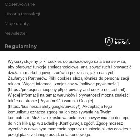
Obserwowane
Historia transakcji
Moje rabaty
Newsletter
Regulaminy
Informacje o sklepie
Wykorzystujemy pliki cookies do prawidłowego działania serwisu,
Wysyłka
aby oferować funkcje społecznościowe, analizować ruch i prowadzić
działania marketingowe - zarówno przez nas, jak i naszych
Sposoby płatności i prowizje
Zaufanych Partnerów. Pliki cookies służą również do personalizacji
Regulamin
reklam. Więcej informacji znajdziesz w [polityce prywatności]
(https://profesjonalneopony.pl/pol-privacy-and-cookie-notice.html).
Polityka prywatności
Więcej informacji na temat warunków i prywatności można znaleźć
także na stronie [Prywatność i warunki Google]
Odstąpienie od umowy
(https://business.safety.google/privacy/). Akceptacja tego
komunikatu oznacza zgodę na ich zapisywanie na Twoim
Popularne kategorie
komputerze. Możesz określić warunki przechowywania lub dostępu
do nich klikając w zakładkę „Konfiguracja zgód”. Zgodę możesz
Opony bezdętkowe
wycofać w dowolnym momencie poprzez usunięcie plików cookies z
Opony dętkowe
przeglądarki z danego urządzenia końcowego.