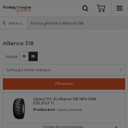
Wstecz
Strona główna
Alliance 318
Szerokość i profil
Alliance 318
Widok
Średnica
Sortuj po cenie rosnąco
Producent
Filtrowanie
Bieżnik
Opona 17.5-25 Alliance 318 16PR 158B
E3/L3/G3 TL
Nośność
Producent:
Opony Alliance
Wyszukaj
Dodaj do porównania