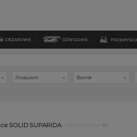
CIĘŻAROWE
DŹWIGOWE
PRZEMYSŁ
Producent
Bieżnik
ce SOLID SUPARIDA
( ilość produktów:
30
)