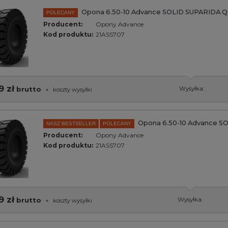
Opona 6.50-10 Advance SOLID SUPARIDA Q
POLECANY
Producent:
Opony Advance
Kod produktu:
21ASS707
9 zł
brutto
Wysyłka:
+
koszty wysyłki
Opona 6.50-10 Advance S
NASZ BESTSELLER
POLECANY
Producent:
Opony Advance
Kod produktu:
21ASS707
9 zł
brutto
Wysyłka:
+
koszty wysyłki