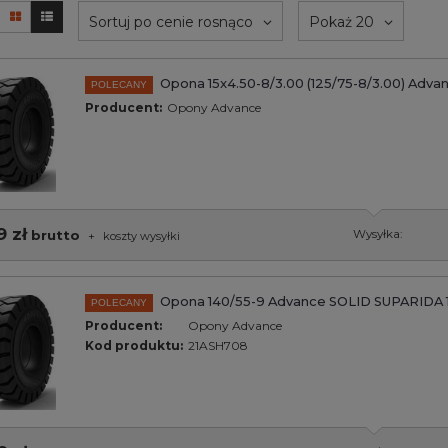
Sortuj po cenie rosnąco
Pokaż 20
Opona 15x4.50-8/3.00 (125/75-8/3.00) Adv
POLECANY
Producent:
Opony Advance
9 zł
brutto
Wysyłka:
+
koszty wysyłki
Opona 140/55-9 Advance SOLID SUPARIDA 1
POLECANY
Producent:
Opony Advance
Kod produktu:
21ASH708