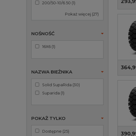
293,9
200/50-10/6.50
(
1
)
Pokaż więcej (27)
NOŚNOŚĆ
16X6
(
1
)
364,9
NAZWA BIEŻNIKA
Solid SupaRida
(
30
)
Suparida
(
1
)
POKAŻ TYLKO
Dostępne
(
25
)
390,9