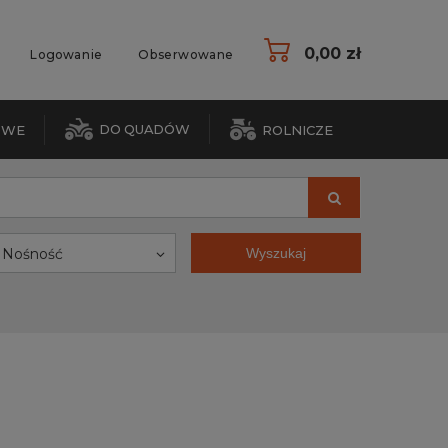
0,00 zł
Logowanie
Obserwowane
DO QUADÓW
OWE
ROLNICZE
Nośność
Wyszukaj