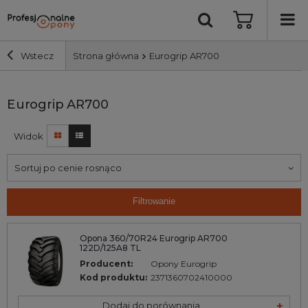
Wstecz
Strona główna
Eurogrip AR700
Szerokość i profil
Eurogrip AR700
Widok
Średnica
Sortuj po cenie rosnąco
Producent
Filtrowanie
Bieżnik
Opona 360/70R24 Eurogrip AR700
122D/125A8 TL
Nośność
Producent:
Opony Eurogrip
Kod produktu:
2371360702410000
Wyszukaj
Dodaj do porównania