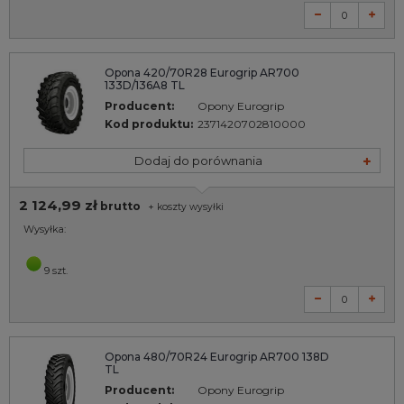
Opona 420/70R28 Eurogrip AR700
133D/136A8 TL
Producent:
Opony Eurogrip
Kod produktu:
2371420702810000
Dodaj do porównania
2 124,99 zł
brutto
+
koszty wysyłki
Wysyłka:
9 szt.
Opona 480/70R24 Eurogrip AR700 138D
TL
Producent:
Opony Eurogrip