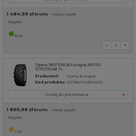
1 484,99 zł
brutto
+
koszty wysyłki
Wysyłka:
8 szt.
Opona 380/70R28 Eurogrip AR700
127D/130A8 TL
Producent:
Opony Eurogrip
Kod produktu:
2371380702810000
Dodaj do porównania
1 890,99 zł
brutto
+
koszty wysyłki
Wysyłka:
2 szt.