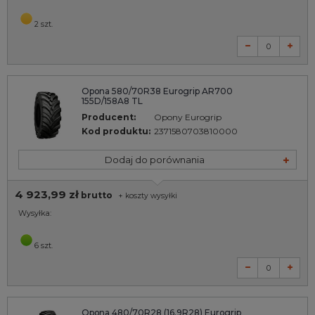
2 szt.
Opona 580/70R38 Eurogrip AR700
155D/158A8 TL
Producent:
Opony Eurogrip
Kod produktu:
2371580703810000
Dodaj do porównania
4 923,99 zł
brutto
+
koszty wysyłki
Wysyłka:
6 szt.
Opona 480/70R28 (16.9R28) Eurogrip