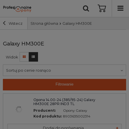
Wstecz
Strona główna
Galaxy HM300E
Szerokość i profil
Galaxy HM300E
Widok
Średnica
Sortuj po cenie rosnąco
Producent
Filtrowanie
Bieżnik
Opona 14.00-24 (385/95-24) Galaxy
HM300E 28PR IND3 TL
Nośność
Producent:
Opony Galaxy
Kod produktu:
8903635002314
Wyszukaj
Dodaj do porównania