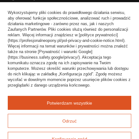
Informacje o sklepie
Wykorzystujemy pliki cookies do prawidłowego działania serwisu,
Wysyłka
aby oferować funkcje społecznościowe, analizować ruch i prowadzić
działania marketingowe - zarówno przez nas, jak i naszych
Sposoby płatności i prowizje
Zaufanych Partnerów. Pliki cookies służą również do personalizacji
Regulamin
reklam. Więcej informacji znajdziesz w [polityce prywatności]
(https://profesjonalneopony.pl/pol-privacy-and-cookie-notice.html).
Polityka prywatności
Więcej informacji na temat warunków i prywatności można znaleźć
także na stronie [Prywatność i warunki Google]
Odstąpienie od umowy
(https://business.safety.google/privacy/). Akceptacja tego
komunikatu oznacza zgodę na ich zapisywanie na Twoim
Popularne kategorie
komputerze. Możesz określić warunki przechowywania lub dostępu
do nich klikając w zakładkę „Konfiguracja zgód”. Zgodę możesz
Opony bezdętkowe
wycofać w dowolnym momencie poprzez usunięcie plików cookies z
Opony dętkowe
przeglądarki z danego urządzenia końcowego.
Blog
Potwierdzam wszystkie
Odrzuć
Konfiguracja zgód