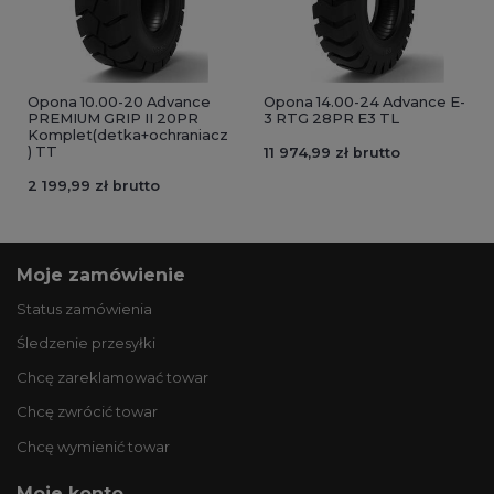
Opona 10.00-20 Advance
Opona 14.00-24 Advance E-
PREMIUM GRIP II 20PR
3 RTG 28PR E3 TL
Komplet(detka+ochraniacz
) TT
11 974,99 zł brutto
2 199,99 zł brutto
Moje zamówienie
Status zamówienia
Śledzenie przesyłki
Chcę zareklamować towar
Chcę zwrócić towar
Chcę wymienić towar
Moje konto