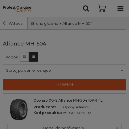
Wstecz
Strona główna
Alliance MH-504
Szerokość i profil
Alliance MH-504
Widok
Średnica
Sortuj po cenie rosnąco
Producent
Filtrowanie
Bieżnik
Opona 5.00-8 Alliance MH-504 10PR TL
Nośność
Producent:
Opony Alliance
Kod produktu:
8903094059102
Wyszukaj
Dodaj do porównania