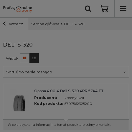
Wstecz
Strona główna
DELI S-320
Szerokość i profil
DELI S-320
Widok
Średnica
Sortuj po cenie rosnąco
Producent
Bieżnik
Opona 4.00-4 Deli S-320 4PR 57A4 TT
Producent:
Opony Deli
Kod produktu:
5707562325200
Nośność
Wyszukaj
W celu uzyskania informacji na temat produktu prosimy o kontakt.