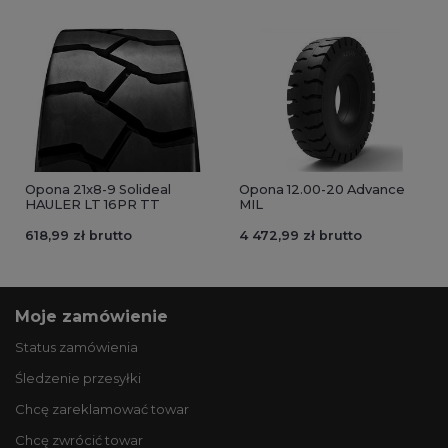
Opona 21x8-9 Solideal
Opona 12.00-20 Advance
HAULER LT 16PR TT
MIL
618,99 zł brutto
4 472,99 zł brutto
Moje zamówienie
Status zamówienia
Śledzenie przesyłki
Chcę zareklamować towar
Chcę zwrócić towar