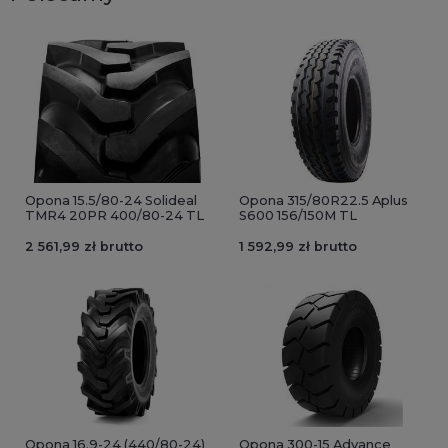
Opona 15.5/80-24 Solideal
Opona 315/80R22.5 Aplus
TMR4 20PR 400/80-24 TL
S600 156/150M TL
2 561,99 zł brutto
1 592,99 zł brutto
Opona 16.9-24 (440/80-24)
Opona 300-15 Advance