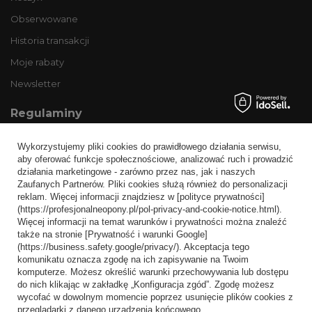
Obserwowane
Historia transakcji
Moje rabaty
Newsletter
Regulaminy
Informacje o sklepie
Wykorzystujemy pliki cookies do prawidłowego działania serwisu,
Wysyłka
aby oferować funkcje społecznościowe, analizować ruch i prowadzić
działania marketingowe - zarówno przez nas, jak i naszych
Sposoby płatności i prowizje
Zaufanych Partnerów. Pliki cookies służą również do personalizacji
Regulamin
reklam. Więcej informacji znajdziesz w [polityce prywatności]
(https://profesjonalneopony.pl/pol-privacy-and-cookie-notice.html).
Polityka prywatności
Więcej informacji na temat warunków i prywatności można znaleźć
także na stronie [Prywatność i warunki Google]
Odstąpienie od umowy
(https://business.safety.google/privacy/). Akceptacja tego
komunikatu oznacza zgodę na ich zapisywanie na Twoim
Popularne kategorie
komputerze. Możesz określić warunki przechowywania lub dostępu
do nich klikając w zakładkę „Konfiguracja zgód”. Zgodę możesz
Opony bezdętkowe
wycofać w dowolnym momencie poprzez usunięcie plików cookies z
Opony dętkowe
przeglądarki z danego urządzenia końcowego.