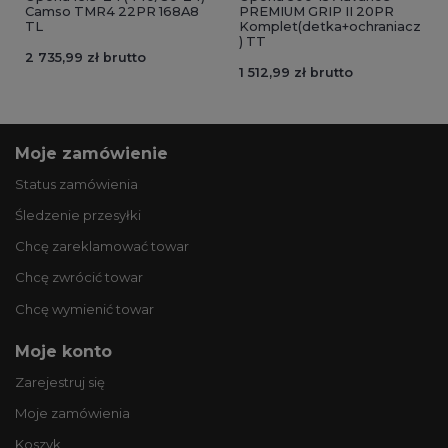
Camso TMR4 22PR 168A8
PREMIUM GRIP II 20PR
TL
Komplet(detka+ochraniacz
) TT
2 735,99 zł brutto
1 512,99 zł brutto
Moje zamówienie
Status zamówienia
Śledzenie przesyłki
Chcę zareklamować towar
Chcę zwrócić towar
Chcę wymienić towar
Moje konto
Zarejestruj się
Moje zamówienia
Koszyk