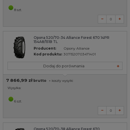
8 szt.
Opona 520/70-34 Alliance Forest 670 14PR
154A8/151B TL
Producent:
Opony Alliance
Kod produktu:
3071520703471401
Dodaj do porównania
7 866,99 zł
brutto
+
koszty wysyłki
Wysyłka:
6 szt.
Opona 520/70-38 Alliance Forest 670