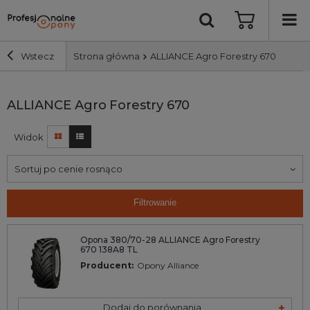
Wstecz
Strona główna
ALLIANCE Agro Forestry 670
Szerokość i profil
ALLIANCE Agro Forestry 670
Widok
Średnica
Sortuj po cenie rosnąco
Producent
Filtrowanie
Bieżnik
Opona 380/70-28 ALLIANCE Agro Forestry
670 138A8 TL
Nośność
Producent:
Opony Alliance
Wyszukaj
Dodaj do porównania