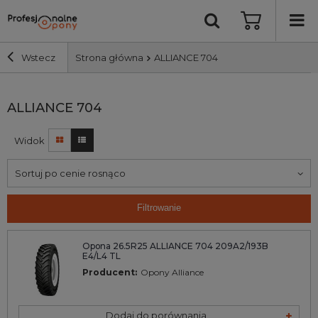
Wstecz
Strona główna
ALLIANCE 704
Szerokość i profil
ALLIANCE 704
Widok
Średnica
Sortuj po cenie rosnąco
Producent
Filtrowanie
Bieżnik
Opona 26.5R25 ALLIANCE 704 209A2/193B
E4/L4 TL
Nośność
Producent:
Opony Alliance
Wyszukaj
Dodaj do porównania