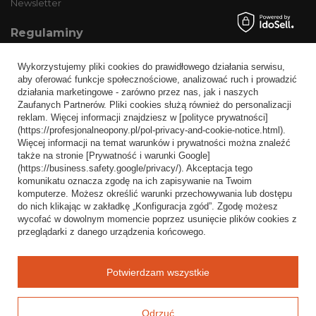
Newsletter
Regulaminy
Informacje o sklepie
Wykorzystujemy pliki cookies do prawidłowego działania serwisu,
Wysyłka
aby oferować funkcje społecznościowe, analizować ruch i prowadzić
działania marketingowe - zarówno przez nas, jak i naszych
Sposoby płatności i prowizje
Zaufanych Partnerów. Pliki cookies służą również do personalizacji
Regulamin
reklam. Więcej informacji znajdziesz w [polityce prywatności]
(https://profesjonalneopony.pl/pol-privacy-and-cookie-notice.html).
Polityka prywatności
Więcej informacji na temat warunków i prywatności można znaleźć
także na stronie [Prywatność i warunki Google]
Odstąpienie od umowy
(https://business.safety.google/privacy/). Akceptacja tego
komunikatu oznacza zgodę na ich zapisywanie na Twoim
Popularne kategorie
komputerze. Możesz określić warunki przechowywania lub dostępu
do nich klikając w zakładkę „Konfiguracja zgód”. Zgodę możesz
Opony bezdętkowe
wycofać w dowolnym momencie poprzez usunięcie plików cookies z
Opony dętkowe
przeglądarki z danego urządzenia końcowego.
Blog
Potwierdzam wszystkie
Odrzuć