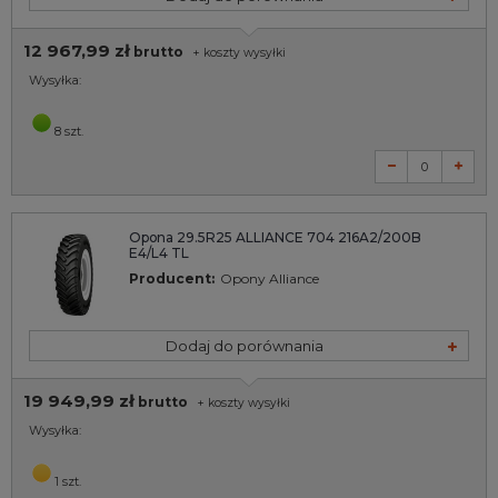
12 967,99 zł
brutto
+
koszty wysyłki
Wysyłka:
8 szt.
Opona 29.5R25 ALLIANCE 704 216A2/200B
E4/L4 TL
Producent:
Opony Alliance
Dodaj do porównania
19 949,99 zł
brutto
+
koszty wysyłki
Wysyłka:
1 szt.