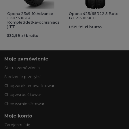
Opona 23x9-10 Advance
Opona 425/65R22.5 Boto
LB033 18PR
BT 215 165K TL
Komplet(detka+ochraniacz
) TT
1 519,99 zł brutto
532,99 zł brutto
Moje zamówienie
Status zamówienia
Śledzenie przesyłki
Chcę zareklamować towar
Chcę zwrócić towar
Chcę wymienić towar
Moje konto
Zarejestruj się