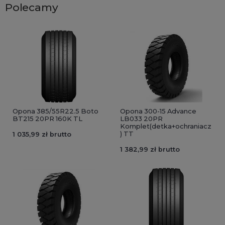
Polecamy
Opona 385/55R22.5 Boto
Opona 300-15 Advance
BT215 20PR 160K TL
LB033 20PR
Komplet(detka+ochraniacz
) TT
1 035,99 zł brutto
1 382,99 zł brutto