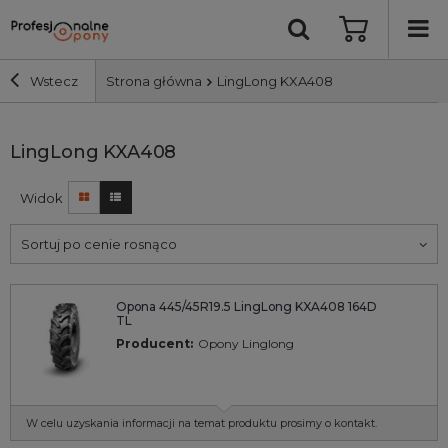
Wstecz
Strona główna
LingLong KXA408
Szerokość i profil
LingLong KXA408
Widok
Średnica
Sortuj po cenie rosnąco
Producent
Opona 445/45R19.5 LingLong KXA408 164D
Bieżnik
TL
Producent:
Opony Linglong
Nośność
Wyszukaj
W celu uzyskania informacji na temat produktu prosimy o kontakt.