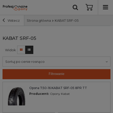
Wstecz
Strona główna
KABAT SRF-05
Szerokość i profil
KABAT SRF-05
Widok
Średnica
Sortuj po cenie rosnąco
Producent
Filtrowanie
Bieżnik
Opona 7.50-16 KABAT SRF-05 8PR TT
Nośność
Producent:
Opony Kabat
Wyszukaj