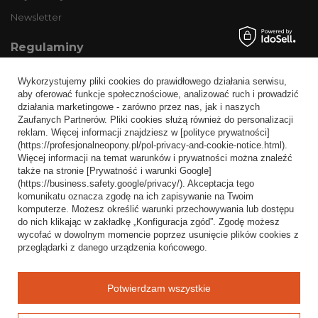
Newsletter
Regulaminy
Informacje o sklepie
Wykorzystujemy pliki cookies do prawidłowego działania serwisu,
Wysyłka
aby oferować funkcje społecznościowe, analizować ruch i prowadzić
działania marketingowe - zarówno przez nas, jak i naszych
Sposoby płatności i prowizje
Zaufanych Partnerów. Pliki cookies służą również do personalizacji
Regulamin
reklam. Więcej informacji znajdziesz w [polityce prywatności]
(https://profesjonalneopony.pl/pol-privacy-and-cookie-notice.html).
Polityka prywatności
Więcej informacji na temat warunków i prywatności można znaleźć
także na stronie [Prywatność i warunki Google]
Odstąpienie od umowy
(https://business.safety.google/privacy/). Akceptacja tego
komunikatu oznacza zgodę na ich zapisywanie na Twoim
Popularne kategorie
komputerze. Możesz określić warunki przechowywania lub dostępu
do nich klikając w zakładkę „Konfiguracja zgód”. Zgodę możesz
Opony bezdętkowe
wycofać w dowolnym momencie poprzez usunięcie plików cookies z
Opony dętkowe
przeglądarki z danego urządzenia końcowego.
Blog
Potwierdzam wszystkie