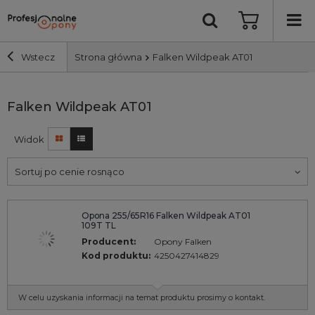
Wstecz
Strona główna
Falken Wildpeak AT01
Szerokość i profil
Falken Wildpeak AT01
Widok
Średnica
Sortuj po cenie rosnąco
Producent
Opona 255/65R16 Falken Wildpeak AT01
Bieżnik
109T TL
Producent:
Opony Falken
Nośność
Kod produktu:
4250427414829
Wyszukaj
W celu uzyskania informacji na temat produktu prosimy o kontakt.