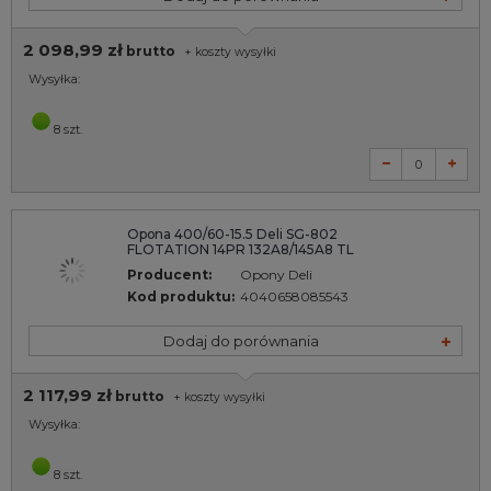
2 098,99 zł
brutto
+
koszty wysyłki
Wysyłka:
8 szt.
Opona 400/60-15.5 Deli SG-802
FLOTATION 14PR 132A8/145A8 TL
Producent:
Opony Deli
Kod produktu:
4040658085543
Dodaj do porównania
2 117,99 zł
brutto
+
koszty wysyłki
Wysyłka:
8 szt.