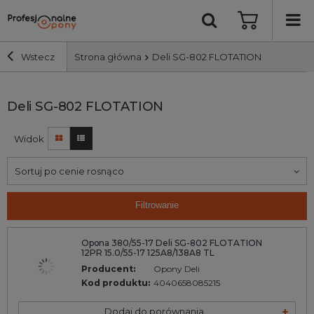
Wstecz
Strona główna
Deli SG-802 FLOTATION
Szerokość i profil
Deli SG-802 FLOTATION
Widok
Średnica
Sortuj po cenie rosnąco
Producent
Filtrowanie
Bieżnik
Opona 380/55-17 Deli SG-802 FLOTATION
12PR 15.0/55-17 125A8/138A8 TL
Nośność
Producent:
Opony Deli
Kod produktu:
4040658085215
Wyszukaj
Dodaj do porównania