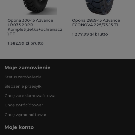
Opona 300-15 Advance
Opona 28x9-15 Advance
LB033 20PR
ECONOVA 225/75-15 TL
Komplet(detka+ochraniacz
) TT
1 277,99 zł brutto
1 382,99 zł brutto
Moje zamówienie
Status zamówienia
Śledzenie przesyłki
Chcę zareklamować towar
Chcę zwrócić towar
Chcę wymienić towar
Moje konto