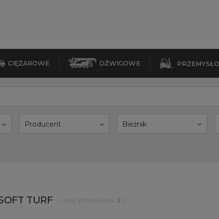
CIĘŻAROWE
DŹWIGOWE
PRZEMYSŁ
Producent
Bieżnik
 SOFT TURF
( ilość produktów:
2
)