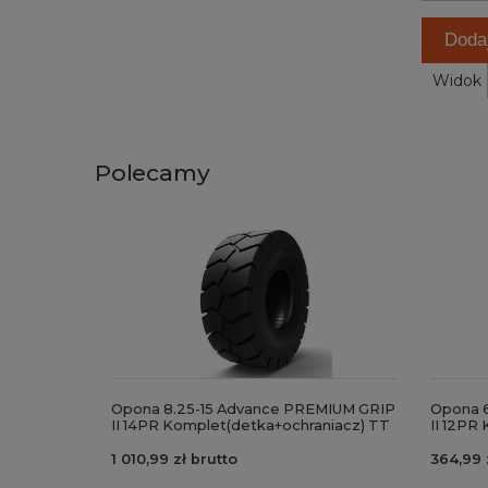
Doda
Widok
Polecamy
Opona 8.25-15 Advance PREMIUM GRIP
Opona 
II 14PR Komplet(detka+ochraniacz) TT
II 12PR
1 010,99 zł brutto
364,99 