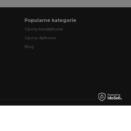
Popularne kategorie
Opony bezdętkowe
Opony dętkowe
Blog
.pl