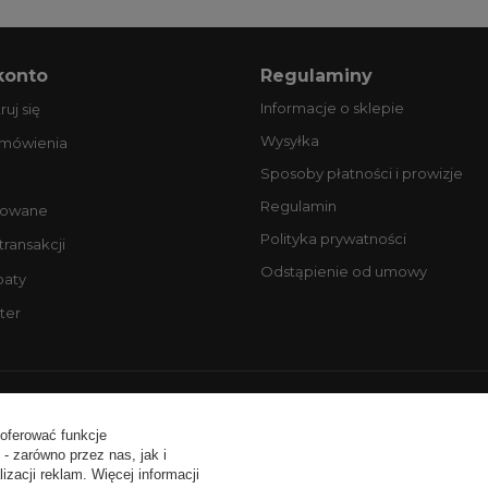
konto
Regulaminy
Informacje o sklepie
ruj się
Wysyłka
amówienia
Sposoby płatności i prowizje
Regulamin
owane
Polityka prywatności
 transakcji
Odstąpienie od umowy
baty
ter
ntakt:
tel. +48 506077725
email: biuro@profesjonalneopony
 oferować funkcje
- zarówno przez nas, jak i
zacji reklam. Więcej informacji