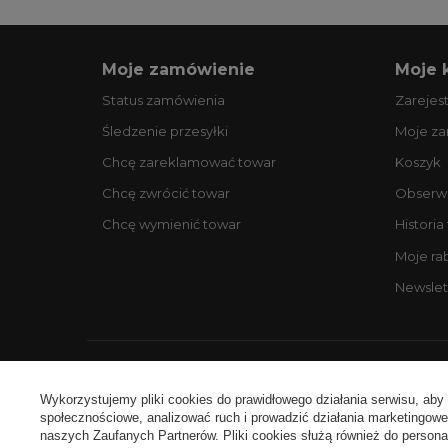
Moje zamówienie
Moje 
Status zamówienia
Zarejest
Śledzenie przesyłki
Moje z
Chcę zareklamować towar
Koszyk
Chcę zwrócić towar
Obserw
Chcę wymienić towar
Historia
Moje ra
Newslet
Ko
Wykorzystujemy pliki cookies do prawidłowego działania serwisu, aby
społecznościowe, analizować ruch i prowadzić działania marketingowe 
naszych Zaufanych Partnerów. Pliki cookies służą również do personali