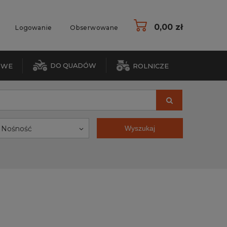
0,00 zł
Logowanie
Obserwowane
DO QUADÓW
OWE
ROLNICZE
Nośność
Wyszukaj