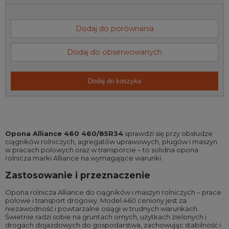
Dodaj do porównania
Dodaj do obserwowanych
Dodaj do koszyka
Opona Alliance 460 460/85R34
sprawdzi się przy obsłudze
ciągników rolniczych, agregatów uprawowych, pługów i maszyn
w pracach polowych oraz w transporcie – to solidna opona
rolnicza marki Alliance na wymagające warunki.
Zastosowanie i przeznaczenie
Opona rolnicza Alliance do ciągników i maszyn rolniczych – prace
polowe i transport drogowy. Model 460 ceniony jest za
niezawodność i powtarzalne osiągi w trudnych warunkach.
Świetnie radzi sobie na gruntach ornych, użytkach zielonych i
drogach dojazdowych do gospodarstwa, zachowując stabilność i