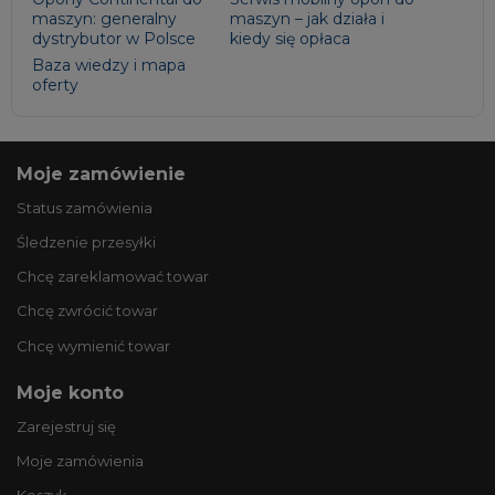
maszyn: generalny
maszyn – jak działa i
dystrybutor w Polsce
kiedy się opłaca
Baza wiedzy i mapa
oferty
Moje zamówienie
Status zamówienia
Śledzenie przesyłki
Chcę zareklamować towar
Chcę zwrócić towar
Chcę wymienić towar
Moje konto
Zarejestruj się
Moje zamówienia
Koszyk