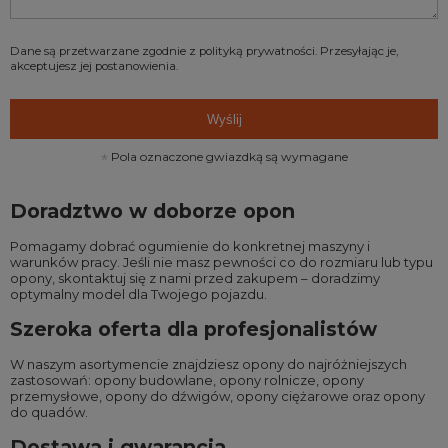
Dane są przetwarzane zgodnie z
polityką prywatności
. Przesyłając je,
akceptujesz jej postanowienia.
Wyślij
Pola oznaczone gwiazdką są wymagane
Doradztwo w doborze opon
Pomagamy dobrać ogumienie do konkretnej maszyny i
warunków pracy. Jeśli nie masz pewności co do rozmiaru lub typu
opony, skontaktuj się z nami przed zakupem – doradzimy
optymalny model dla Twojego pojazdu.
Szeroka oferta dla profesjonalistów
W naszym asortymencie znajdziesz opony do najróżniejszych
zastosowań:
opony budowlane
,
opony rolnicze
,
opony
przemysłowe
,
opony do dźwigów
,
opony ciężarowe
oraz
opony
do quadów
.
Dostawa i gwarancja