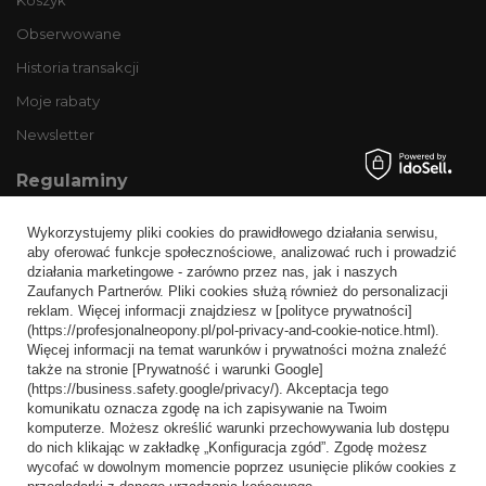
Obserwowane
Historia transakcji
Moje rabaty
Newsletter
Regulaminy
Informacje o sklepie
Wykorzystujemy pliki cookies do prawidłowego działania serwisu,
Wysyłka
aby oferować funkcje społecznościowe, analizować ruch i prowadzić
działania marketingowe - zarówno przez nas, jak i naszych
Sposoby płatności i prowizje
Zaufanych Partnerów. Pliki cookies służą również do personalizacji
Regulamin
reklam. Więcej informacji znajdziesz w [polityce prywatności]
(https://profesjonalneopony.pl/pol-privacy-and-cookie-notice.html).
Polityka prywatności
Więcej informacji na temat warunków i prywatności można znaleźć
także na stronie [Prywatność i warunki Google]
Odstąpienie od umowy
(https://business.safety.google/privacy/). Akceptacja tego
komunikatu oznacza zgodę na ich zapisywanie na Twoim
Popularne kategorie
komputerze. Możesz określić warunki przechowywania lub dostępu
do nich klikając w zakładkę „Konfiguracja zgód”. Zgodę możesz
Opony bezdętkowe
wycofać w dowolnym momencie poprzez usunięcie plików cookies z