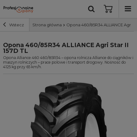
Wstecz
Strona główna
Opona 460/85R34 ALLIANCE Agri Star
Opona 460/85R34 ALLIANCE Agri Star II
Szerokość i profil
157D TL
Opona Alliance 460 460/85R34 – opona rolnicza Alliance do ciągników i
Średnica
maszyn rolniczych – prace polowe i transport drogowy. Nośność do
4125 kg przy 65 km/h.
Producent
Bieżnik
Nośność
Wyszukaj