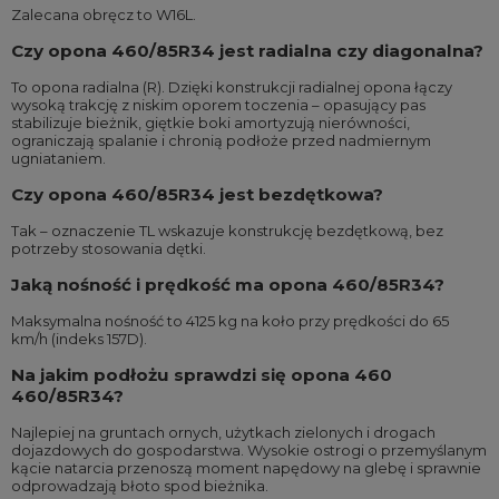
Zalecana obręcz to W16L.
Czy opona 460/85R34 jest radialna czy diagonalna?
To opona radialna (R). Dzięki konstrukcji radialnej opona łączy
wysoką trakcję z niskim oporem toczenia – opasujący pas
stabilizuje bieżnik, giętkie boki amortyzują nierówności,
ograniczają spalanie i chronią podłoże przed nadmiernym
ugniataniem.
Czy opona 460/85R34 jest bezdętkowa?
Tak – oznaczenie TL wskazuje konstrukcję bezdętkową, bez
potrzeby stosowania dętki.
Jaką nośność i prędkość ma opona 460/85R34?
Maksymalna nośność to 4125 kg na koło przy prędkości do 65
km/h (indeks 157D).
Na jakim podłożu sprawdzi się opona 460
460/85R34?
Najlepiej na gruntach ornych, użytkach zielonych i drogach
dojazdowych do gospodarstwa. Wysokie ostrogi o przemyślanym
kącie natarcia przenoszą moment napędowy na glebę i sprawnie
odprowadzają błoto spod bieżnika.