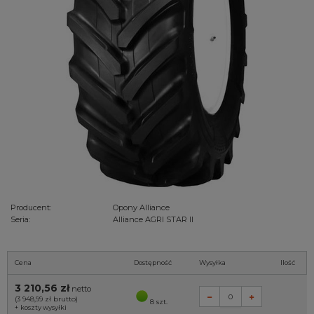
Producent:
Opony Alliance
Seria:
Alliance AGRI STAR II
Cena
Dostępność
Wysyłka
Ilość
3 210,56 zł
netto
(3 948,99 zł
brutto)
8 szt.
+
koszty wysyłki