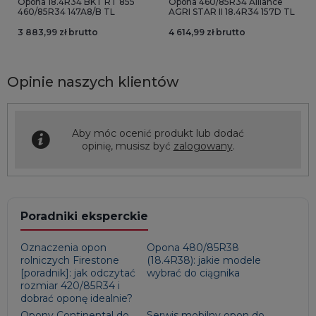
Opona 18.4R34 BKT RT 855
Opona 460/85R34 Alliance
460/85R34 147A8/B TL
AGRI STAR II 18.4R34 157D TL
3 883,99 zł brutto
4 614,99 zł brutto
Opinie naszych klientów
Aby móc ocenić produkt lub dodać
opinię, musisz być
zalogowany
.
Poradniki eksperckie
Oznaczenia opon
Opona 480/85R38
rolniczych Firestone
(18.4R38): jakie modele
[poradnik]: jak odczytać
wybrać do ciągnika
rozmiar 420/85R34 i
dobrać oponę idealnie?
Opony Continental do
Serwis mobilny opon do