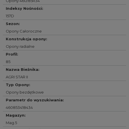
Opony 460/85R34
Indeksy Nośności
:
157D
Sezon
:
Opony Całoroczne
Konstrukcja opony
:
Opony radialne
Profil
:
85
Nazwa Bieżnika
:
AGRI STAR II
Typ Opony
:
Opony bezdętkowe
Parametr do wyszukiwania
:
460853418434
Magazyn
:
Mag.5