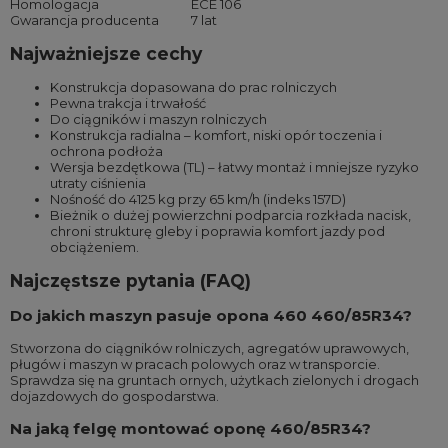
Homologacja
ECE 106
Gwarancja producenta
7 lat
Najważniejsze cechy
Konstrukcja dopasowana do prac rolniczych
Pewna trakcja i trwałość
Do ciągników i maszyn rolniczych
Konstrukcja radialna – komfort, niski opór toczenia i
ochrona podłoża
Wersja bezdętkowa (TL) – łatwy montaż i mniejsze ryzyko
utraty ciśnienia
Nośność do 4125 kg przy 65 km/h (indeks 157D)
Bieżnik o dużej powierzchni podparcia rozkłada nacisk,
chroni strukturę gleby i poprawia komfort jazdy pod
obciążeniem.
Najczęstsze pytania (FAQ)
Do jakich maszyn pasuje opona 460 460/85R34?
Stworzona do ciągników rolniczych, agregatów uprawowych,
pługów i maszyn w pracach polowych oraz w transporcie.
Sprawdza się na gruntach ornych, użytkach zielonych i drogach
dojazdowych do gospodarstwa.
Na jaką felgę montować oponę 460/85R34?