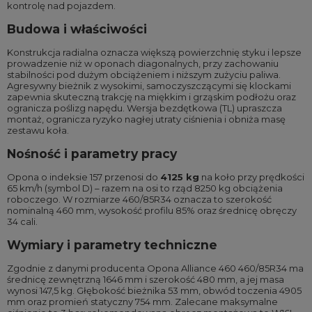
kontrolę nad pojazdem.
Budowa i właściwości
Konstrukcja radialna oznacza większą powierzchnię styku i lepsze
prowadzenie niż w oponach diagonalnych, przy zachowaniu
stabilności pod dużym obciążeniem i niższym zużyciu paliwa.
Agresywny bieżnik z wysokimi, samoczyszczącymi się klockami
zapewnia skuteczną trakcję na miękkim i grząskim podłożu oraz
ogranicza poślizg napędu. Wersja bezdętkowa (TL) upraszcza
montaż, ogranicza ryzyko nagłej utraty ciśnienia i obniża masę
zestawu koła.
Nośność i parametry pracy
Opona o indeksie 157 przenosi do
4125 kg
na koło przy prędkości
65 km/h (symbol D) – razem na osi to rząd 8250 kg obciążenia
roboczego. W rozmiarze 460/85R34 oznacza to szerokość
nominalną 460 mm, wysokość profilu 85% oraz średnicę obręczy
34 cali.
Wymiary i parametry techniczne
Zgodnie z danymi producenta Opona Alliance 460 460/85R34 ma
średnicę zewnętrzną 1646 mm i szerokość 480 mm, a jej masa
wynosi 147,5 kg. Głębokość bieżnika 53 mm, obwód toczenia 4905
mm oraz promień statyczny 754 mm. Zalecane maksymalne