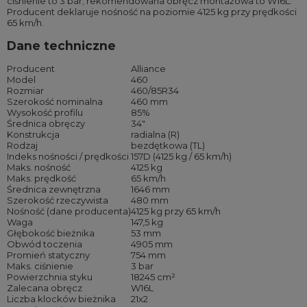
ciśnienie to 3 bar; rekomendowana obręcz montażowa to W16L.
Producent deklaruje nośność na poziomie 4125 kg przy prędkości
65 km/h.
Dane techniczne
Producent
Alliance
Model
460
Rozmiar
460/85R34
Szerokość nominalna
460 mm
Wysokość profilu
85%
Średnica obręczy
34″
Konstrukcja
radialna (R)
Rodzaj
bezdętkowa (TL)
Indeks nośności / prędkości
157D (4125 kg / 65 km/h)
Maks. nośność
4125 kg
Maks. prędkość
65 km/h
Średnica zewnętrzna
1646 mm
Szerokość rzeczywista
480 mm
Nośność (dane producenta)
4125 kg przy 65 km/h
Waga
147,5 kg
Głębokość bieżnika
53 mm
Obwód toczenia
4905 mm
Promień statyczny
754 mm
Maks. ciśnienie
3 bar
Powierzchnia styku
18245 cm²
Zalecana obręcz
W16L
Liczba klocków bieżnika
21x2