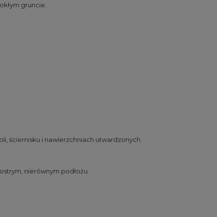
mokłym gruncie.
i, ściernisku i nawierzchniach utwardzonych.
a ostrym, nierównym podłożu.