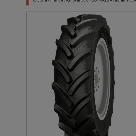
Opona Alliance AgriStar 370 420/70-28 – radialna op