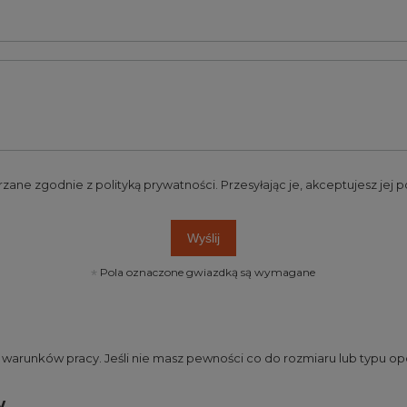
rzane zgodnie z
polityką prywatności
. Przesyłając je, akceptujesz jej
Wyślij
Pola oznaczone gwiazdką są wymagane
runków pracy. Jeśli nie masz pewności co do rozmiaru lub typu opo
w