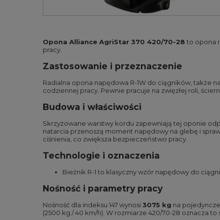
Opona Alliance AgriStar 370 420/70-28
to opona r
pracy.
Zastosowanie i przeznaczenie
Radialna opona napędowa R-1W do ciągników, także na u
codziennej pracy. Pewnie pracuje na zwięzłej roli, ście
Budowa i właściwości
Skrzyżowane warstwy kordu zapewniają tej oponie odp
natarcia przenoszą moment napędowy na glebę i spra
ciśnienia, co zwiększa bezpieczeństwo pracy.
Technologie i oznaczenia
Bieżnik R-1 to klasyczny wzór napędowy do ciągn
Nośność i parametry pracy
Nośność dla indeksu 147 wynosi
3075 kg
na pojedyncze k
(2500 kg / 40 km/h). W rozmiarze 420/70-28 oznacza to 