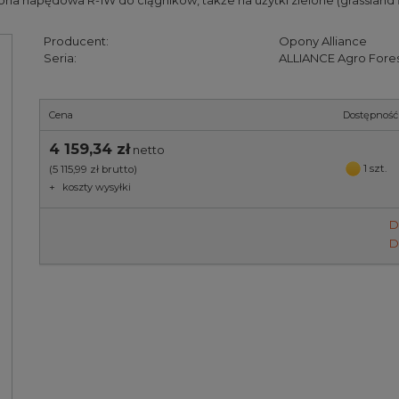
ona napędowa R-1W do ciągników, także na użytki zielone (grassland f
Producent:
Opony Alliance
Seria:
ALLIANCE Agro Fores
Cena
Dostępność
4 159,34 zł
netto
1 szt.
(5 115,99 zł
brutto)
+
koszty wysyłki
D
D