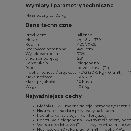
Wymiary i parametry techniczne
Masa opony to 103 kg.
Dane techniczne
Producent
Alliance
Model
AgriStar 370
Rozmiar
420/70-28
Szerokość nominalna
420 mm
Wysokość profilu
70%
Średnica obręczy
28″
Konstrukcja
diagonalna
Rodzaj
bezdętkowa (TL)
Indeks nośności / prędkości
147A2 (3075 kg / 10 km/h) – 1
Maks. nośność
3075 kg
Maks. prędkość
10 km/h
Waga
103 kg
Najważniejsze cechy
Bieżnik R-1W – mocna trakcja i samooczyszczanie
Niski nacisk na darń przy pracy na łąkach
Radialna konstrukcja – komfort jazdy
Konstrukcja diagonalna – wytrzymałe ściany boc
Wersja bezdętkowa (TL) – łatwy montaż i mniejsze 
Nośność do 3075 kg przy 10 km/h (indeks 147A2)