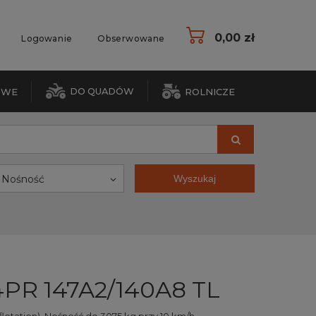
0,00 zł
Logowanie
Obserwowane
DO QUADÓW
OWE
ROLNICZE
Nośność
Wyszukaj
4PR 147A2/140A8 TL