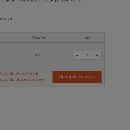
lotation). Nośność do 3075 kg przy 10 km/h.
try 370
Wysyłka
Ilość
11 dni
odaj do porównania
Dodaj do koszyka
odaj do obserwowanych