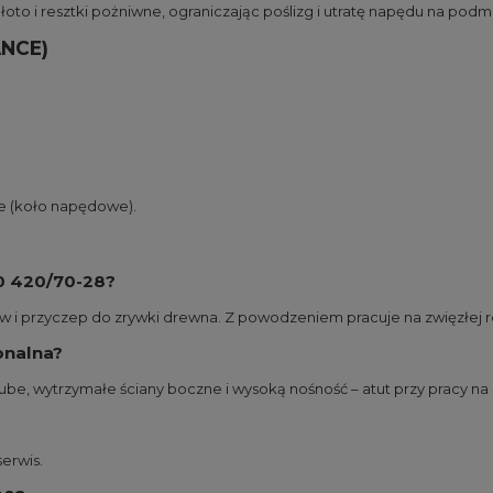
o i resztki pożniwne, ograniczając poślizg i utratę napędu na pod
ANCE)
ze (koło napędowe).
0 420/70-28?
 i przyczep do zrywki drewna. Z powodzeniem pracuje na zwięzłej rol
onalna?
be, wytrzymałe ściany boczne i wysoką nośność – atut przy pracy n
serwis.