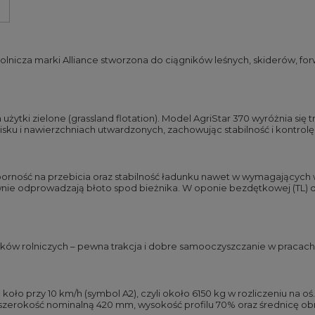
olnicza marki Alliance stworzona do ciągników leśnych, skiderów, fo
żytki zielone (grassland flotation). Model AgriStar 370 wyróżnia s
rnisku i nawierzchniach utwardzonych, zachowując stabilność i kontro
orność na przebicia oraz stabilność ładunku nawet w wymagających
wnie odprowadzają błoto spod bieżnika. W oponie bezdętkowej (TL
ików rolniczych – pewna trakcja i dobre samooczyszczanie w pracac
oło przy 10 km/h (symbol A2), czyli około 6150 kg w rozliczeniu na oś
szerokość nominalną 420 mm, wysokość profilu 70% oraz średnicę obrę