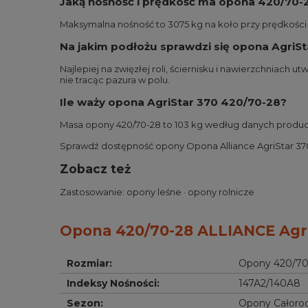
Jaką nośność i prędkość ma opona 420/70-
Maksymalna nośność to 3075 kg na koło przy prędkości d
Na jakim podłożu sprawdzi się opona AgriS
Najlepiej na zwięzłej roli, ściernisku i nawierzchniach 
nie tracąc pazura w polu.
Ile waży opona AgriStar 370 420/70-28?
Masa opony 420/70-28 to 103 kg według danych produc
Sprawdź dostępność opony Opona Alliance AgriStar 370 
Zobacz też
Zastosowanie:
opony leśne
·
opony rolnicze
Opona 420/70-28 ALLIANCE Agro
Rozmiar
:
Opony 420/70
Indeksy Nośności
:
147A2/140A8
Sezon
:
Opony Całoro