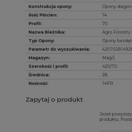
Konstrukcja opony
:
Opony diagon
Ilość Płócien
:
14
Profil
:
70
Nazwa Bieżnika
:
Agro Forestry
Typ Opony
:
Opony bezdę
Parametr do wyszukiwania
:
42070281492
Magazyn
:
Mag.5
Szerokość i profil
:
420/70
Średnica
:
28
Nośność
:
14PR
Zapytaj o produkt
Jeżeli powyższy
produktu. Posta