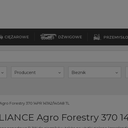
CIĘŻAROWE
DŹWIGOWE
PRZEMYSŁ
Producent
Bieżnik
gro Forestry 370 14PR 147A2/140A8 TL
IANCE Agro Forestry 370 1