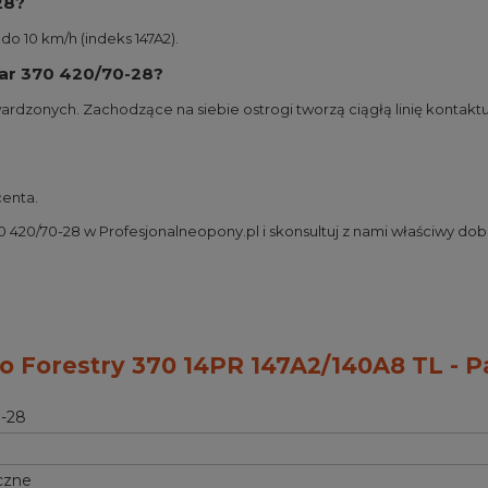
28?
o 10 km/h (indeks 147A2).
tar 370 420/70-28?
utwardzonych. Zachodzące na siebie ostrogi tworzą ciągłą linię kontak
enta.
420/70-28 w Profesjonalneopony.pl i skonsultuj z nami właściwy dob
 Forestry 370 14PR 147A2/140A8 TL - P
-28
czne