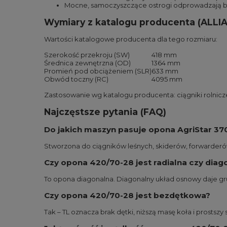
Mocne, samoczyszczące ostrogi odprowadzają błot
Wymiary z katalogu producenta (ALLI
Wartości katalogowe producenta dla tego rozmiaru:
Szerokość przekroju (SW)
418 mm
Średnica zewnętrzna (OD)
1364 mm
Promień pod obciążeniem (SLR)
633 mm
Obwód toczny (RC)
4095 mm
Zastosowanie wg katalogu producenta: ciągniki rolnic
Najczęstsze pytania (FAQ)
Do jakich maszyn pasuje opona AgriStar 37
Stworzona do ciągników leśnych, skiderów, forwarderów
Czy opona 420/70-28 jest radialna czy diag
To opona diagonalna. Diagonalny układ osnowy daje gru
Czy opona 420/70-28 jest bezdętkowa?
Tak – TL oznacza brak dętki, niższą masę koła i prostszy 