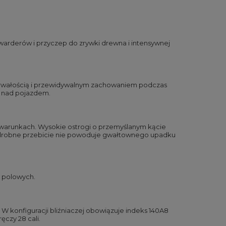
rwarderów i przyczep do zrywki drewna i intensywnej
ię trwałością i przewidywalnym zachowaniem podczas
lę nad pojazdem.
 warunkach. Wysokie ostrogi o przemyślanym kącie
) drobne przebicie nie powoduje gwałtownego upadku
h polowych.
. W konfiguracji bliźniaczej obowiązuje indeks 140A8
czy 28 cali.