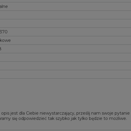
alne
 370
tkowe
8
 opis jest dla Ciebie niewystarczający, prześlij nam swoje pytani
ramy się odpowiedzieć tak szybko jak tylko będzie to możliwe.