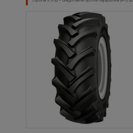
Opona 9.5-32 – diagonalna opona napędowa (R-1) do 