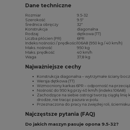
Dane techniczne
Rozmiar
9.5-32
Szerokość
9.5″
Średnica obręczy
32″
Konstrukcja
diagonalna
Rodzaj
dętkowa (TT)
Liczba płócien (PR)
6PR
Indeks nośności / prędkości
106A8 (950 kg / 40 km/h)
Maks. nośność
950 kg
Maks. prędkość
40 km/h
Waga
37,8 kg
Najważniejsze cechy
Konstrukcja diagonalna – wytrzymałe ściany boc
Wersja dętkowa (TT)
Wzmocniony karkas 6PR – odporność na przecią
Nośność do 950 kg przy 40 km/h (indeks 106A8)
Zachodzące na siebie ostrogi tworzą ciągłą linię 
drodze, nie tracąc pazura w polu.
Przeznaczona do pracy na zwięzłej roli, ściernis
Najczęstsze pytania (FAQ)
Do jakich maszyn pasuje opona 9.5-32?