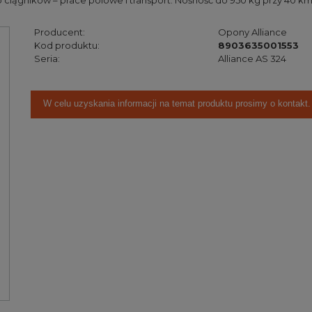
ciągników – prace polowe i transport. Nośność do 950 kg przy 40 km/
Producent:
Opony Alliance
Kod produktu:
8903635001553
Seria:
Alliance AS 324
W celu uzyskania informacji na temat produktu prosimy o kontakt.