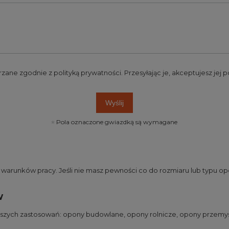
rzane zgodnie z
polityką prywatności
. Przesyłając je, akceptujesz jej
Wyślij
Pola oznaczone gwiazdką są wymagane
runków pracy. Jeśli nie masz pewności co do rozmiaru lub typu opo
w
jszych zastosowań:
opony budowlane
,
opony rolnicze
,
opony przemy