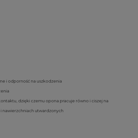
zne i odporność na uszkodzenia
żenia
kontaktu, dzięki czemu opona pracuje równo i ciszej na
ku i nawierzchniach utwardzonych