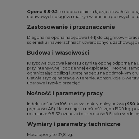
Opona 9.5-32
to opona rolnicza łącząca trwałość i os
uprawowych, pługów i maszyn w pracach polowych oraz
Zastosowanie i przeznaczenie
Diagonalna opona napędowa (R-1) do ciągników – prace po
ściernisku i nawierzchniach utwardzonych, zachowując s
Budowa i właściwości
Krzyżowa budowa karkasu czyni tę oponę odporną na usz
przy intensywnej, codziennej eksploatacji. Mocne, sam
ograniczając poślizg i utratę napędu na podmokłym gru
ułatwia szybką naprawę w terenie. Konstrukcja 6-wars
udarowe i ryzyko przecięć.
Nośność i parametry pracy
Indeks nośności 106 oznacza maksymalny udźwig
950 
prędkości A8). Na osi daje to nośność rzędu 1900 kg, 
rozmiarze 9.5-32 oznacza to szerokość 9.5 cali i średnicę
Wymiary i parametry techniczne
Masa opony to 37,8 kg.