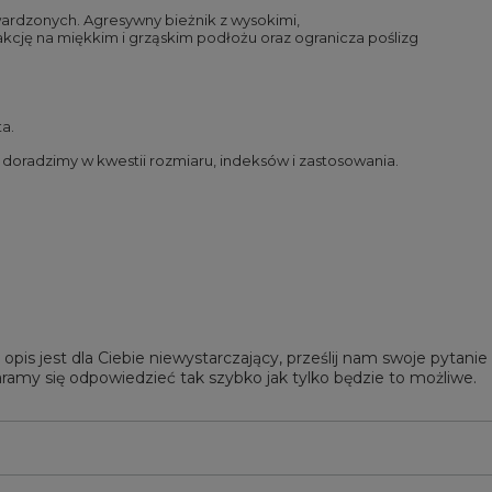
utwardzonych. Agresywny bieżnik z wysokimi,
cję na miękkim i grząskim podłożu oraz ogranicza poślizg
a.
oradzimy w kwestii rozmiaru, indeksów i zastosowania.
 opis jest dla Ciebie niewystarczający, prześlij nam swoje pytani
ramy się odpowiedzieć tak szybko jak tylko będzie to możliwe.