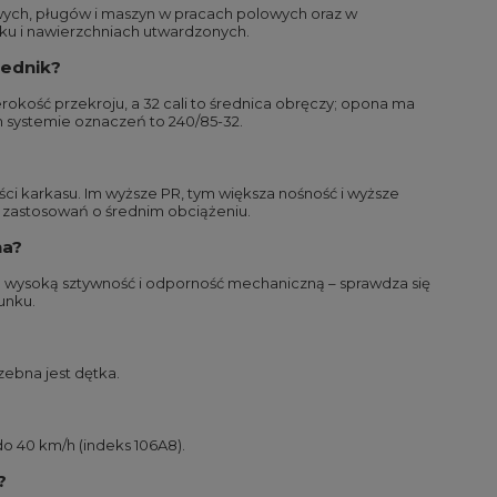
ych, pługów i maszyn w pracach polowych oraz w
nisku i nawierzchniach utwardzonych.
iednik?
erokość przekroju, a 32 cali to średnica obręczy; opona ma
 systemie oznaczeń to 240/85-32.
ci karkasu. Im wyższe PR, tym większa nośność i wyższe
a zastosowań o średnim obciążeniu.
na?
 wysoką sztywność i odporność mechaniczną – sprawdza się
unku.
zebna jest dętka.
o 40 km/h (indeks 106A8).
?