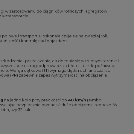
iągi w zastosowaniu do ciągników rolniczych, agregatów
 w transporcie.
lowe i transport. Doskonale czuje się na zwięzłej roli,
tabilność i kontrolę nad pojazdem.
kodzenia i przeciążenia, co docenia się w trudnym terenie i
oczyszczące ostrogi odprowadzają błoto i resztki pożniwne,
ncie. Wersja dętkowa (TT) wymaga dętki i ochraniacza, co
twowa (PR) zapewnia zapas wytrzymałości na obciążenia
kg
na jedno koło przy prędkości do
40 km/h
(symbol
pozwalając bezpiecznie przenosić duże obciążenia robocze. W
 obręczy 32 cali.