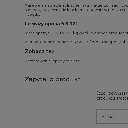
Najlepiej na zwięzłej roli, ściernisku i nawierzchniach 
samoczyszczącymi się klockami zapewnia skuteczną trak
napędu.
Ile waży opona 9.5-32?
Masa opony 9.5-32 to 37,8 kg według danych producent
Zamów oponę Opona 9.5-32 w Profesjonalneopony.pl – d
Zobacz też
Zastosowanie:
opony rolnicze
Zapytaj o produkt
Jeżeli powyższy
produktu. Posta
E-mail