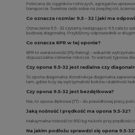
Polecana do ciągników rolniczych, agregatów uprawow
transporcie. Świetnie radzi sobie na zwięzłej roli, ścier
Co oznacza rozmiar 9.5 - 32 i jaki ma odpow
Oznaczenie 9.5 - 32 czytamy następująco: 9.5 cala to sz
budowę diagonalną. Przybliżony odpowiednik w drugim
Co oznacza 6PR w tej oponie?
6PR to warstwowość (Ply Rating) – wskaźnik wytrzymałoś
dopuszczalne ciśnienie robocze. To wartość typowa dl
Czy opona 9.5-32 jest radialna czy diagonal
To opona diagonalna. Konstrukcja diagonalna zapewnia
tam, gdzie liczy się wytrzymałość boków i stabilność ład
Czy opona 9.5-32 jest bezdętkowa?
Nie, to opona dętkowa (TT) – do prawidłowej pracy potr
Jaką nośność i prędkość ma opona 9.5-32?
Maksymalna nośność to 950 kg na koło przy prędkości d
Na jakim podłożu sprawdzi się opona 9.5-32