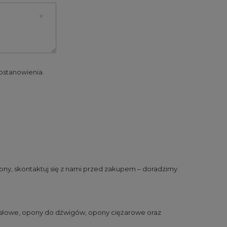
 postanowienia.
ny, skontaktuj się z nami przed zakupem – doradzimy
słowe
,
opony do dźwigów
,
opony ciężarowe
oraz