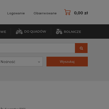
0,00 zł
Logowanie
Obserwowane
DO QUADÓW
OWE
ROLNICZE
Nośność
Wyszukaj