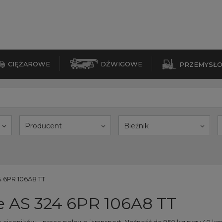
CIĘŻAROWE
DŹWIGOWE
PRZEMYSŁ
Producent
Bieżnik
4 6PR 106A8 TT
ce AS 324 6PR 106A8 TT