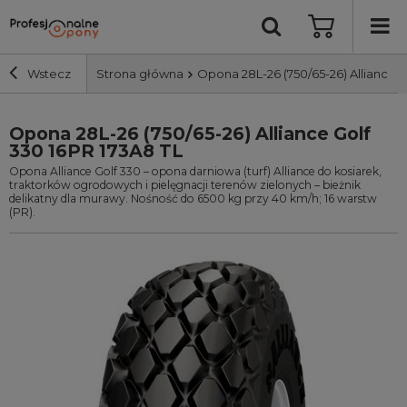
Wstecz
Strona główna
Opona 28L-26 (750/65-26) Alliance G
Opona 28L-26 (750/65-26) Alliance Golf
Szerokość i profil
330 16PR 173A8 TL
Opona Alliance Golf 330 – opona darniowa (turf) Alliance do kosiarek,
Średnica
traktorków ogrodowych i pielęgnacji terenów zielonych – bieżnik
delikatny dla murawy. Nośność do 6500 kg przy 40 km/h; 16 warstw
(PR).
Producent
Bieżnik
Nośność
Wyszukaj