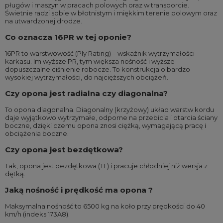
pługów i maszyn w pracach polowych oraz w transporcie.
Świetnie radzi sobie w błotnistym i miękkim terenie polowym oraz
na utwardzonej drodze.
Co oznacza 16PR w tej oponie?
16PR to warstwowość (Ply Rating) – wskaźnik wytrzymałości
karkasu. Im wyższe PR, tym większa nośność i wyższe
dopuszczalne ciśnienie robocze. To konstrukcja o bardzo
wysokiej wytrzymałości, do najcięższych obciążeń.
Czy opona jest radialna czy diagonalna?
To opona diagonalna. Diagonalny (krzyżowy) układ warstw kordu
daje wyjątkowo wytrzymałe, odporne na przebicia i otarcia ściany
boczne, dzięki czemu opona znosi ciężką, wymagającą pracę i
obciążenia boczne.
Czy opona jest bezdętkowa?
Tak, opona jest bezdętkowa (TL) i pracuje chłodniej niż wersja z
dętką.
Jaką nośność i prędkość ma opona ?
Maksymalna nośność to 6500 kg na koło przy prędkości do 40
km/h (indeks 173A8).