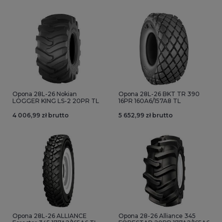
Opona 28L-26 Nokian
Opona 28L-26 BKT TR 390
LOGGER KING LS-2 20PR TL
16PR 160A6/157A8 TL
4 006,99 zł brutto
5 652,99 zł brutto
Opona 28L-26 ALLIANCE
Opona 28-26 Alliance 345