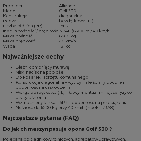
Producent
Alliance
Model
Golf 330
Konstrukcja
diagonalna
Rodzaj
bezdętkowa (TL)
Liczba płócien (PR)
16PR
Indeks nośności / prędkości
173A8 (6500 kg / 40 km/h)
Maks. nośność
6500 kg
Maks. prędkość
40 km/h
Waga
181 kg
Najważniejsze cechy
Bieżnik chroniący murawę
Niski nacisk na podłoże
Do kosiarek i sprzętu komunalnego
Konstrukcja diagonalna – wytrzymałe ściany boczne i
odporność na uszkodzenia
Wersja bezdętkowa (TL) – łatwy montaż i mniejsze ryzyko
utraty ciśnienia
Wzmocniony karkas 16PR – odporność na przeciążenia
Nośność do 6500 kg przy 40 km/h (indeks 173A8)
Najczęstsze pytania (FAQ)
Do jakich maszyn pasuje opona Golf 330 ?
Polecana do ciągników rolniczych, agregatów uprawowych,