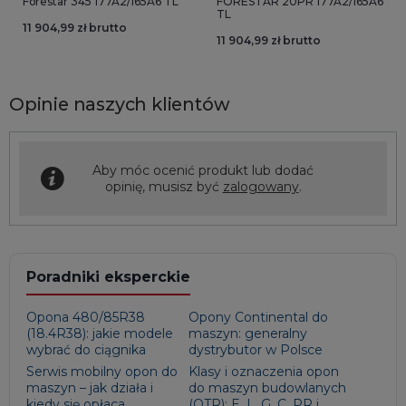
Forestar 345 177A2/165A6 TL
FORESTAR 20PR 177A2/165A6
TL
11 904,99 zł brutto
11 904,99 zł brutto
Opinie naszych klientów
Aby móc ocenić produkt lub dodać
opinię, musisz być
zalogowany
.
Poradniki eksperckie
Opona 480/85R38
Opony Continental do
(18.4R38): jakie modele
maszyn: generalny
wybrać do ciągnika
dystrybutor w Polsce
Serwis mobilny opon do
Klasy i oznaczenia opon
maszyn – jak działa i
do maszyn budowlanych
kiedy się opłaca
(OTR): E, L, G, C, PR i