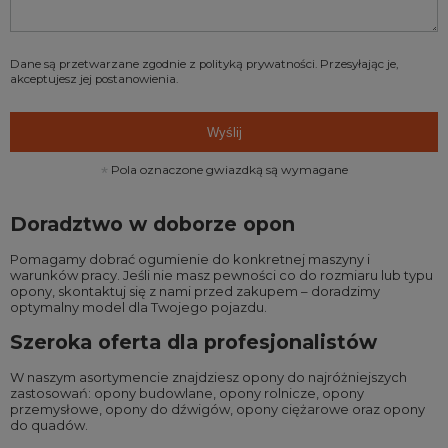
Dane są przetwarzane zgodnie z
polityką prywatności
. Przesyłając je,
akceptujesz jej postanowienia.
Wyślij
Pola oznaczone gwiazdką są wymagane
Doradztwo w doborze opon
Pomagamy dobrać ogumienie do konkretnej maszyny i
warunków pracy. Jeśli nie masz pewności co do rozmiaru lub typu
opony, skontaktuj się z nami przed zakupem – doradzimy
optymalny model dla Twojego pojazdu.
Szeroka oferta dla profesjonalistów
W naszym asortymencie znajdziesz opony do najróżniejszych
zastosowań:
opony budowlane
,
opony rolnicze
,
opony
przemysłowe
,
opony do dźwigów
,
opony ciężarowe
oraz
opony
do quadów
.