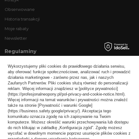
Obserwowane
Historia transakcji
Moje rabaty
Newsletter
Regulaminy
Informacje o sklepie
Wykorzystujemy pliki cookies do prawidłowego działania serwisu,
Wysyłka
aby oferować funkcje społecznościowe, analizować ruch i prowadzić
działania marketingowe - zarówno przez nas, jak i naszych
Sposoby płatności i prowizje
Zaufanych Partnerów. Pliki cookies służą również do personalizacji
Regulamin
reklam. Więcej informacji znajdziesz w [polityce prywatności]
(https://profesjonalneopony.pl/pol-privacy-and-cookie-notice.html).
Polityka prywatności
Więcej informacji na temat warunków i prywatności można znaleźć
także na stronie [Prywatność i warunki Google]
Odstąpienie od umowy
(https://business.safety.google/privacy/). Akceptacja tego
komunikatu oznacza zgodę na ich zapisywanie na Twoim
Popularne kategorie
komputerze. Możesz określić warunki przechowywania lub dostępu
do nich klikając w zakładkę „Konfiguracja zgód”. Zgodę możesz
Opony bezdętkowe
wycofać w dowolnym momencie poprzez usunięcie plików cookies z
Opony dętkowe
przeglądarki z danego urządzenia końcowego.