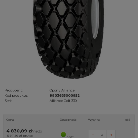
Producent:
Opony Alliance
Kod produktu:
8903635000952
Seria:
Alliance Golf 330
Cena
Dostępność
Wysyłka
Ilość
4 830,89 zł
netto
(5 941,99 zł
brutto)
3 szt.