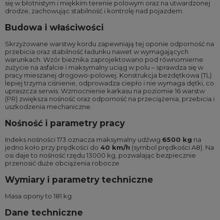
się w błotnistym i miękkim terenie polowym oraz na utwardzonej
drodze, zachowując stabilność i kontrolę nad pojazdem.
Budowa i właściwości
Skrzyżowane warstwy kordu zapewniają tej oponie odporność na
przebicia oraz stabilność ładunku nawet w wymagających
warunkach. Wzór bieżnika zaprojektowano pod równomierne
zużycie na asfalcie i maksymalny uciąg w polu – sprawdza się w
pracy mieszanej drogowo-polowej. Konstrukcja bezdętkowa (TL)
lepiej trzyma ciśnienie, odprowadza ciepło i nie wymaga dętki, co
upraszcza serwis. Wzmocnienie karkasu na poziomie 16 warstw
(PR) zwiększa nośność oraz odporność na przeciążenia, przebicia i
uszkodzenia mechaniczne.
Nośność i parametry pracy
Indeks nośności 173 oznacza maksymalny udźwig
6500 kg
na
jedno koło przy prędkości do
40 km/h
(symbol prędkości A8). Na
osi daje to nośność rzędu 13000 kg, pozwalając bezpiecznie
przenosić duże obciążenia robocze.
Wymiary i parametry techniczne
Masa opony to 181 kg.
Dane techniczne