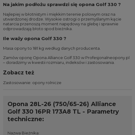
Na jakim podłożu sprawdzi się opona Golf 330 ?
Najlepiej w błotnistym i miękkim terenie polowym oraz na
utwardzonej drodze. Wysokie ostrogi o przemyślanym kącie
natarcia przenoszą moment napędowy na glebę i sprawnie
odprowadzają błoto spod bieżnika.
Ile waży opona Golf 330 ?
Masa opony to 181 kg według danych producenta.
Zamów oponę Opona Alliance Golf 330 w Profesjonalneopony.pl
– doradzimy w kwestii rozmiaru, indeksów i zastosowania.
Zobacz też
Zastosowanie:
opony rolnicze
Opona 28L-26 (750/65-26) Alliance
Golf 330 16PR 173A8 TL - Parametry
techniczne:
Nazwa Bieżnika
: